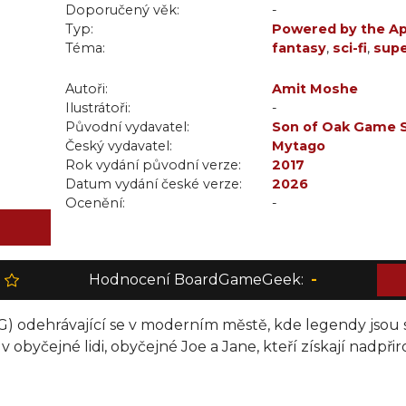
Doporučený věk:
-
Typ:
Powered by the A
Téma:
fantasy
,
sci-fi
,
supe
Autoři:
Amit Moshe
Ilustrátoři:
-
Původní vydavatel:
Son of Oak Game 
Český vydavatel:
Mytago
Rok vydání původní verze:
2017
Datum vydání české verze:
2026
Ocenění:
-
Hodnocení BoardGameGeek:
-
) odehrávající se v moderním městě, kde legendy jsou s
 obyčejné lidi, obyčejné Joe a Jane, kteří získají nadpři