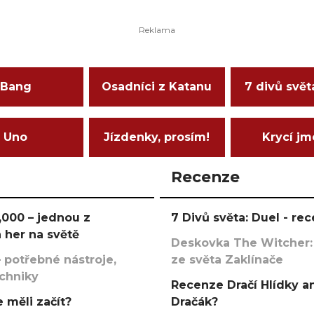
Bang
Osadníci z Katanu
7 divů svět
Uno
Jízdenky, prosím!
Krycí j
Recenze
000 – jednou z
7 Divů světa: Duel - r
 her na světě
Deskovka The Witcher:
 potřebné nástroje,
ze světa Zaklínače
echniky
Recenze Dračí Hlídky an
 měli začít?
Dračák?