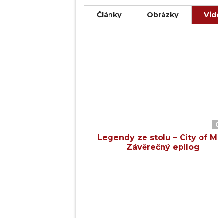
Mystický závoj Mlhy tyto zázrač
brnění jako neprůstřelná vesta a
Články
Obrázky
Vid
legendách nikdy nikdo nedozví. 
závojem Mlhy.
Tohle je vaše Město: drsné, zko
Legendy ze stolu – City of Mi
Závěrečný epilog