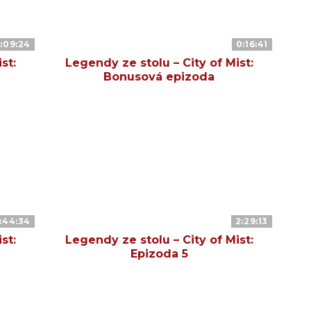
:09:24
0:16:41
st:
Legendy ze stolu – City of Mist:
Bonusová epizoda
:44:34
2:29:13
st:
Legendy ze stolu – City of Mist:
Epizoda 5