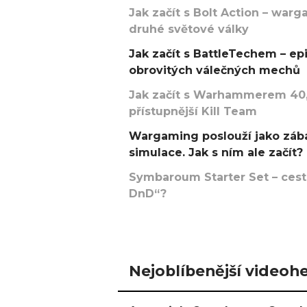
Jak začít s Bolt Action – w
druhé světové války
Jak začít s BattleTechem – ep
obrovitých válečných mechů
Jak začít s Warhammerem 40,
přístupnější Kill Team
Wargaming poslouží jako zába
simulace. Jak s ním ale začít?
Symbaroum Starter Set – cesta
DnD“?
Nejoblíbenější videohe