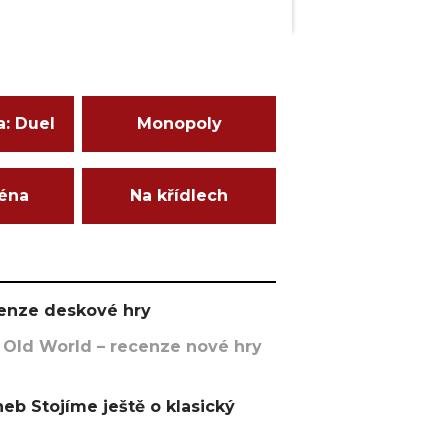
a: Duel
Monopoly
ména
Na křídlech
ecenze deskové hry
 Old World – recenze nové hry
eb Stojíme ještě o klasický