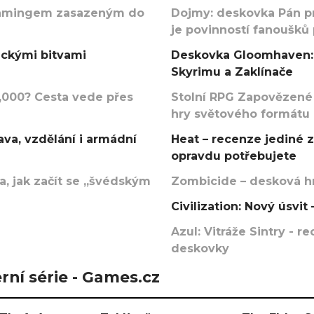
argamingem zasazeným do
Dojmy: deskovka Pán p
je povinností fanoušků
ickými bitvami
Deskovka Gloomhaven: 
Skyrimu a Zaklínače
000? Cesta vede přes
Stolní RPG Zapovězené
hry světového formátu
va, vzdělání i armádní
Heat – recenze jediné 
opravdu potřebujete
, jak začít se „švédským
Zombicide – desková hr
Civilization: Nový úsvi
Azul: Vitráže Sintry - 
deskovky
rní série - Games.cz