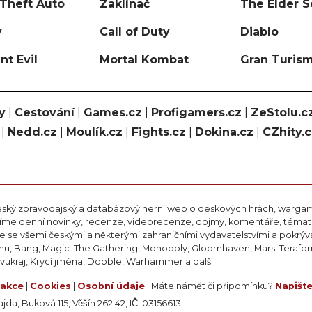
Theft Auto
Zaklínač
The Elder S
y
Call of Duty
Diablo
nt Evil
Mortal Kombat
Gran Turis
y
|
Cestování
|
Games.cz
|
Profigamers.cz
|
ZeStolu.c
|
Nedd.cz
|
Moulík.cz
|
Fights.cz
|
Dokina.cz
|
CZhity.
eský zpravodajský a databázový herní web o deskových hrách, wargami
ášíme denní novinky, recenze, videorecenze, dojmy, komentáře, téma
 se všemi českými a některými zahraničními vydavatelstvími a pokrý
nu, Bang, Magic: The Gathering, Monopoly, Gloomhaven, Mars: Teraform
ivukraj, Krycí jména, Dobble, Warhammer a další.
akce
|
Cookies
|
Osobní údaje
| Máte námět či připomínku?
Napišt
da, Buková 115, Věšín 262 42, IČ: 03156613