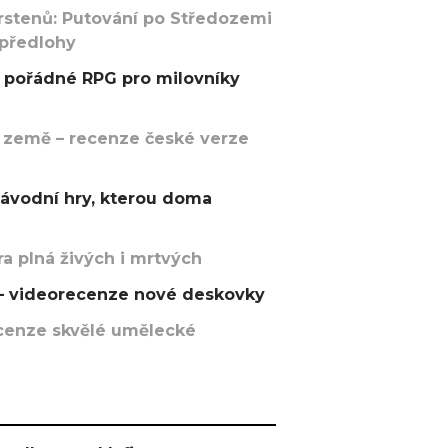
rstenů: Putování po Středozemi
 předlohy
pořádné RPG pro milovníky
 země – recenze české verze
závodní hry, kterou doma
a plná živých i mrtvých
t – videorecenze nové deskovky
recenze skvělé umělecké