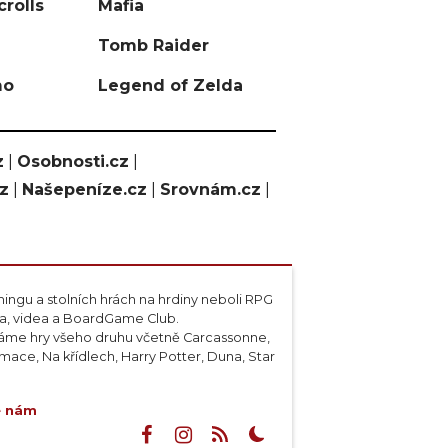
crolls
Mafia
Tomb Raider
mo
Legend of Zelda
z
|
Osobnosti.cz
|
cz
|
Našepeníze.cz
|
Srovnám.cz
|
ngu a stolních hrách na hrdiny neboli RPG
ta, videa a BoardGame Club.
váme hry všeho druhu včetně Carcassonne,
ace, Na křídlech, Harry Potter, Duna, Star
e nám