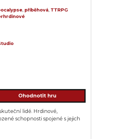
pocalypse
,
příběhová
,
TTRPG
rhrdinové
Studio
Ohodnotit hru
kuteční lidé. Hrdinové,
rozené schopnosti spojené s jejich