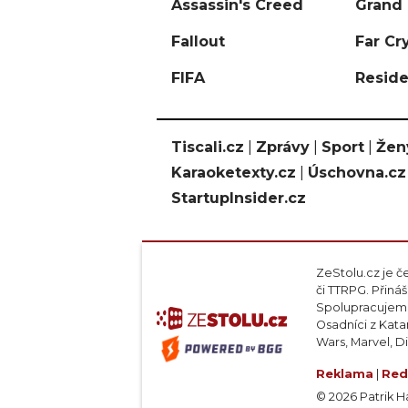
Assassin's Creed
Grand 
Fallout
Far Cr
FIFA
Reside
Tiscali.cz
|
Zprávy
|
Sport
|
Žen
Karaoketexty.cz
|
Úschovna.cz
StartupInsider.cz
ZeStolu.cz je č
či TTRPG. Přin
Spolupracujeme
Osadníci z Kata
Wars, Marvel, D
Reklama
|
Red
© 2026 Patrik Haj