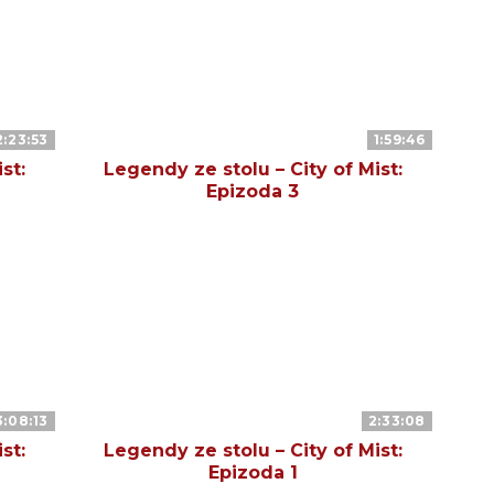
2:23:53
1:59:46
st:
Legendy ze stolu – City of Mist:
Epizoda 3
3:08:13
2:33:08
st:
Legendy ze stolu – City of Mist:
Epizoda 1