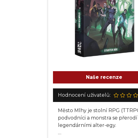
Naše recenze
Hodnocení uživatelů:
Město Mlhy je stolní RPG (TTRPG
podvodníci a monstra se přerodí v
legendárními alter-egy.