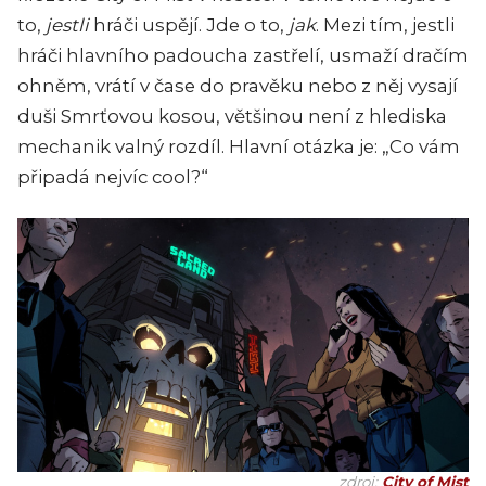
to,
jestli
hráči uspějí. Jde o to,
jak
. Mezi tím, jestli
hráči hlavního padoucha zastřelí, usmaží dračím
ohněm, vrátí v čase do pravěku nebo z něj vysají
duši Smrťovou kosou, většinou není z hlediska
mechanik valný rozdíl. Hlavní otázka je: „Co vám
připadá nejvíc cool?“
zdroj:
City of Mist