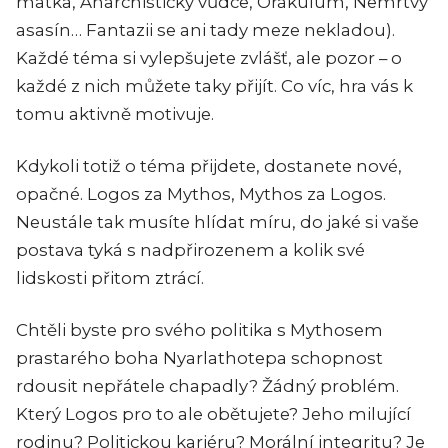
matka, Anarchistický vůdce, Orákulum, Nemrtvý
asasín… Fantazii se ani tady meze nekladou).
Každé téma si vylepšujete zvlášť, ale pozor – o
každé z nich můžete taky přijít. Co víc, hra vás k
tomu aktivně motivuje.
Kdykoli totiž o téma přijdete, dostanete nové,
opačné. Logos za Mythos, Mythos za Logos.
Neustále tak musíte hlídat míru, do jaké si vaše
postava tyká s nadpřirozenem a kolik své
lidskosti přitom ztrácí.
Chtěli byste pro svého politika s Mythosem
prastarého boha Nyarlathotepa schopnost
rdousit nepřátele chapadly? Žádný problém.
Který Logos pro to ale obětujete? Jeho milující
rodinu? Politickou kariéru? Morální integritu? Je