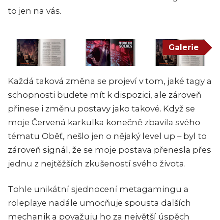
to jen na vás.
Galerie
Každá taková změna se projeví v tom, jaké tagy a
schopnosti budete mít k dispozici, ale zároveň
přinese i změnu postavy jako takové. Když se
moje Červená karkulka konečně zbavila svého
tématu Oběť, nešlo jen o nějaký level up – byl to
zároveň signál, že se moje postava přenesla přes
jednu z nejtěžších zkušeností svého života.
Tohle unikátní sjednocení metagamingu a
roleplaye nadále umocňuje spousta dalších
mechanik a považuju ho za největší úspěch