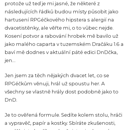
protože už teď je mi jasné, že některé z
následujících řádků budou místy působit jako
hartusení RPGéčkového hipstera s alergií na
dvacetistěnky, ale věřte mi, o to vůbec nejde.
Kosení potvor a rabování hrobek mě bavilo už
jako malého caparta v tuzemském Dračáku 1.6 a
baví mě dodnes v aktuální páté edici DnDčka,
jen…
Jen jsem za těch nějakých dvacet let, co se
RPGéčkům věnuji, hrál už spoustu her. A
všechny se vlastně hrály dost podobně jako to
DnD.
Je to ověřená formule. Sedíte kolem stolu, hráči
a vypravěč, papír a kostky. Sbíráte zkušenosti,