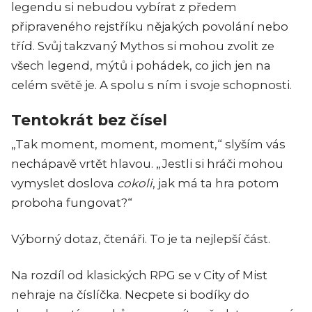
legendu si nebudou vybírat z předem
připraveného rejstříku nějakých povolání nebo
tříd. Svůj takzvaný
Mythos si mohou zvolit ze
všech legend, mýtů i pohádek, co jich jen na
celém světě je. A spolu s ním i svoje schopnosti.
Tentokrát bez čísel
„Tak moment, moment, moment,“ slyším vás
nechápavě vrtět hlavou. „Jestli si hráči mohou
vymyslet doslova
cokoli
, jak má ta hra potom
proboha fungovat?“
Výborný dotaz, čtenáři. To je ta nejlepší část.
Na rozdíl od klasických RPG se v City of Mist
nehraje na číslíčka. Necpete si bodíky do