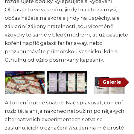
rozdělujete bodíky, vylepšujete si vybavení.
Občas je to ve vesmíru, jindy hrajete za myši,
občas hážete na skóre a jindy na úspěchy, ale
základní zákony hratelnosti jsou víceméně
vždycky to samé v bleděmodrém, ať už pašujete
koření napříč galaxií far far away, nebo
prozkoumáváte přímořskou vesničku, kde si
Cthulhu odložilo posmrkaný kapesník.
Galerie
A to není nutně špatně. Nač spravovat, co není
rozbité, a ani já nakonec netoužím po nějakých
alternativních experimentech sotva se
zasluhujících o označení
hra
. Jen na mě prostě