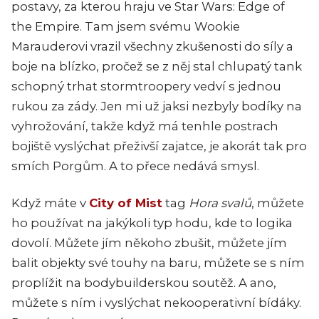
postavy, za kterou hraju ve Star Wars: Edge of
the Empire. Tam jsem svému Wookie
Marauderovi vrazil všechny zkušenosti do síly a
boje na blízko, pročež se z něj stal chlupatý tank
schopný trhat stormtroopery vedví s jednou
rukou za zády. Jen mi už jaksi nezbyly bodíky na
vyhrožování, takže když má tenhle postrach
bojiště vyslýchat přeživší zajatce, je akorát tak pro
smích Porgům. A to přece nedává smysl.
Když máte v
City of Mist
tag
Hora svalů
, můžete
ho používat na jakýkoli typ hodu, kde to logika
dovolí. Můžete jím někoho zbušit, můžete jím
balit objekty své touhy na baru, můžete se s ním
proplížit na bodybuilderskou soutěž. A ano,
můžete s ním i vyslýchat nekooperativní bídáky.