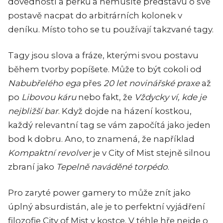
dovedností a perků a nemusíte představu o své
postavě nacpat do arbitrárních kolonek v
deníku. Místo toho se tu používají takzvané tagy.
Tagy jsou slova a fráze, kterými svou postavu
během tvorby popíšete. Může to být cokoli od
Nabubřelého ega
přes
20 let novinářské praxe
až
po
Libovou káru
nebo fakt, že
Vždycky ví, kde je
nejbližší bar
. Když dojde na házení kostkou,
každý relevantní tag se vám započítá jako jeden
bod k dobru. Ano, to znamená, že například
Kompaktní revolver
je v City of Mist stejně silnou
zbraní jako
Tepelně naváděné torpédo
.
Pro zaryté power gamery to může znít jako
úplný absurdistán, ale je to perfektní vyjádření
filozofie City of Mist v kostce. V téhle hře nejde o