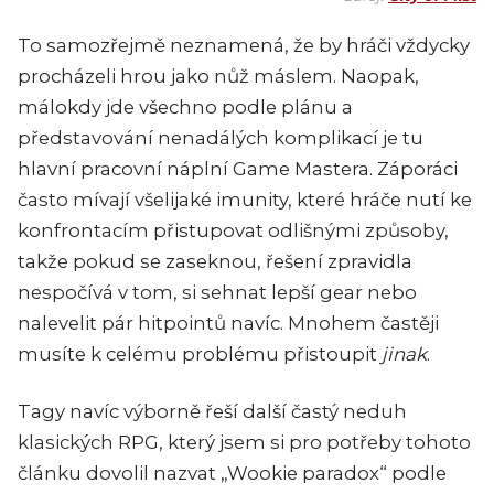
To samozřejmě neznamená, že by hráči vždycky
procházeli hrou jako nůž máslem. Naopak,
málokdy jde všechno podle plánu a
představování nenadálých komplikací je tu
hlavní pracovní náplní Game Mastera. Záporáci
často mívají všelijaké imunity, které hráče nutí ke
konfrontacím přistupovat odlišnými způsoby,
takže pokud se zaseknou, řešení zpravidla
nespočívá v tom, si sehnat lepší gear nebo
nalevelit pár hitpointů navíc. Mnohem častěji
musíte k celému problému přistoupit
jinak
.
Tagy navíc výborně řeší další častý neduh
klasických RPG, který jsem si pro potřeby tohoto
článku dovolil nazvat „Wookie paradox“ podle