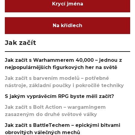
Krycí jména
Na křídlech
Jak začít
Jak začít s Warhammerem 40,000 – jednou z
nejpopulárnějších figurkových her na světě
Jak začít s barvením modelů – potřebné
nástroje, základní poučky i pokročilé techniky
S jakým vyprávěcím RPG byste měli začít?
Jak začít s Bolt Action – wargamingem
zasazeným do druhé světové války
Jak začít s BattleTechem – epickými bitvami
obrovitých válečných mechů