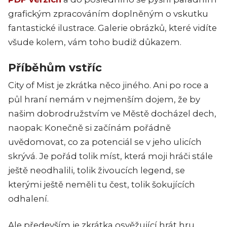
grafickým zpracováním doplněným o vskutku
fantastické ilustrace. Galerie obrázků, které vidíte
všude kolem, vám toho budiž důkazem.
Příběhům vstříc
City of Mist je zkrátka něco jiného. Ani po roce a
půl hraní nemám v nejmenším dojem, že by
našim dobrodružstvím ve Městě docházel dech,
naopak: Konečně si začínám pořádně
uvědomovat, co za potenciál se v jeho ulicích
skrývá. Je pořád tolik míst, která moji hráči stále
ještě neodhalili, tolik živoucích legend, se
kterými ještě neměli tu čest, tolik šokujících
odhalení.
Ale především je zkrátka osvěžující hrát hru,