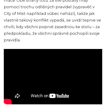
hráče. Obě strany totiž za své postavy hrají
pomocí trochu odlišných pravidel (vypravěč v
City of Mist například vůbec nehází), takže jak
vlastně takový konflikt vypadá, se uvidí teprve ve
chvíli, kdy všichni poprvé zasednou ke stolu – za
předpokladu, že všichni správně pochopili svoje
pravidla.