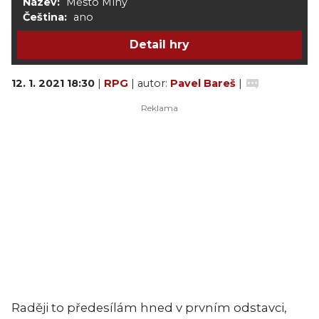
Název:
Město Mlhy
Čeština:
ano
Detail hry
12. 1. 2021 18:30
|
RPG
| autor:
Pavel Bareš
|
Raději to předesílám hned v prvním odstavci,