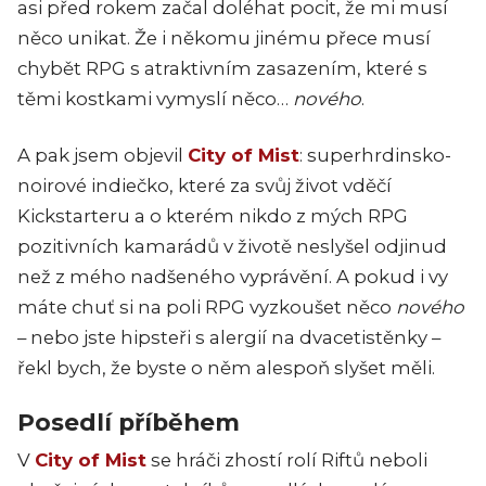
asi před rokem začal doléhat pocit, že mi musí
něco unikat. Že i někomu jinému přece musí
chybět RPG s atraktivním zasazením, které s
těmi kostkami vymyslí něco…
nového
.
A pak jsem objevil
City of Mist
: superhrdinsko-
noirové indiečko, které za svůj život vděčí
Kickstarteru a o kterém nikdo z mých RPG
pozitivních kamarádů v životě neslyšel odjinud
než z mého nadšeného vyprávění. A pokud i vy
máte chuť si na poli RPG vyzkoušet něco
nového
– nebo jste hipsteři s alergií na dvacetistěnky –
řekl bych, že byste o něm alespoň slyšet měli.
Posedlí příběhem
V
City of Mist
se hráči zhostí rolí Riftů neboli