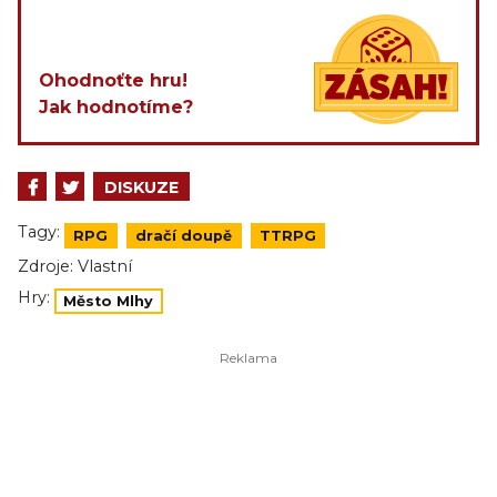
Ohodnoťte hru!
Jak hodnotíme?
DISKUZE
Tagy:
RPG
dračí doupě
TTRPG
Zdroje:
Vlastní
Hry:
Město Mlhy