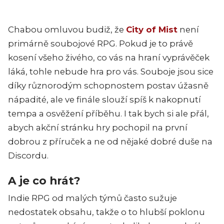
Chabou omluvou budiž, že
City of Mist
není
primárně soubojové RPG. Pokud je to právě
kosení všeho živého, co vás na hraní vyprávěček
láká, tohle nebude hra pro vás. Souboje jsou sice
díky různorodým schopnostem postav úžasně
nápadité, ale ve finále slouží spíš k nakopnutí
tempa a osvěžení příběhu. I tak bych si ale přál,
abych akční stránku hry pochopil na první
dobrou z příruček a ne od nějaké dobré duše na
Discordu.
A je co hrát?
Indie RPG od malých týmů často sužuje
nedostatek obsahu, takže o to hlubší poklonu