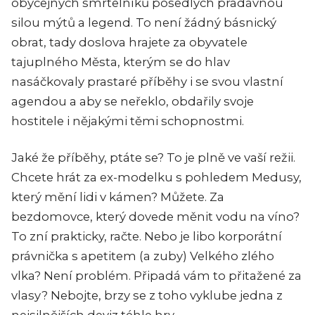
obyčejných smrtelníků posedlých pradávnou
silou mýtů a legend. To není žádný básnický
obrat, tady doslova hrajete za obyvatele
tajuplného Města, kterým se do hlav
nasáčkovaly prastaré příběhy i se svou vlastní
agendou a aby se neřeklo, obdařily svoje
hostitele i nějakými těmi schopnostmi.
Jaké že příběhy, ptáte se? To je plně ve vaší režii.
Chcete hrát za ex-modelku s pohledem Medusy,
který mění lidi v kámen? Můžete. Za
bezdomovce, který dovede měnit vodu na víno?
To zní prakticky, račte. Nebo je libo korporátní
právnička s apetitem (a zuby) Velkého zlého
vlka? Není problém. Připadá vám to přitažené za
vlasy? Nebojte, brzy se z toho vyklube jedna z
nejsilnějších deviz téhle hry.