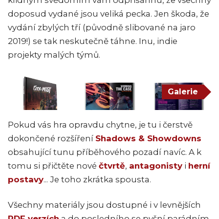
klidným svědomím vám odpřisáhnu, že všechny
doposud vydané jsou veliká pecka. Jen škoda, že
vydání zbylých tří (původně slibované na jaro
2019!) se tak neskutečně táhne. Inu, indie
projekty malých týmů.
Galerie
Pokud vás hra opravdu chytne, je tu i čerstvě
dokončené rozšíření
Shadows & Showdowns
obsahující tunu příběhového pozadí navíc. A k
tomu si přičtěte nové
čtvrtě
,
antagonisty
i
herní
postavy
... Je toho zkrátka spousta.
Všechny materiály jsou dostupné i v levnějších
PDF verzích
a do posledního se pyšní parádním