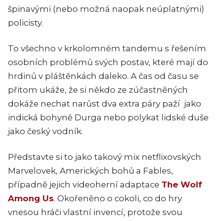
špinavými (nebo možná naopak neúplatnými)
policisty.
To všechno v krkolomném tandemu s řešením
osobních problémů svých postav, které mají do
hrdinů v pláštěnkách daleko. A čas od času se
přitom ukáže, že si někdo ze zúčastněných
dokáže nechat narůst dva extra páry paží jako
indická bohyně Durga nebo polykat lidské duše
jako český vodník.
Představte si to jako takový mix netflixovských
Marvelovek, Amerických bohů a Fables,
případně jejich videoherní adaptace
The Wolf
Among Us
. Okořeněno o cokoli, co do hry
vnesou hráči vlastní invencí, protože svou