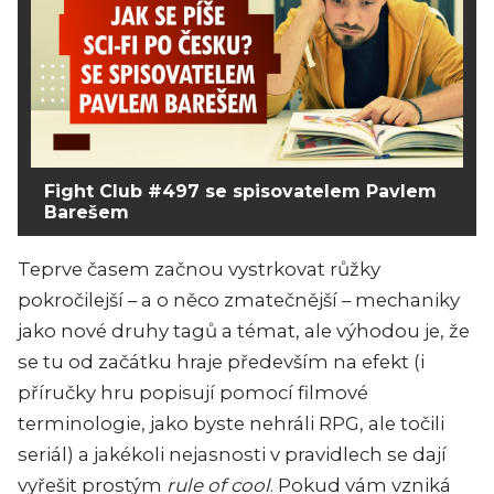
Fight Club #497 se spisovatelem Pavlem
Barešem
Teprve časem začnou vystrkovat růžky
pokročilejší – a o něco zmatečnější – mechaniky
jako nové druhy tagů a témat, ale výhodou je, že
se tu od začátku hraje především na efekt (i
příručky hru popisují pomocí filmové
terminologie, jako byste nehráli RPG, ale točili
seriál) a jakékoli nejasnosti v pravidlech se dají
vyřešit prostým
rule of cool
. Pokud vám vzniká