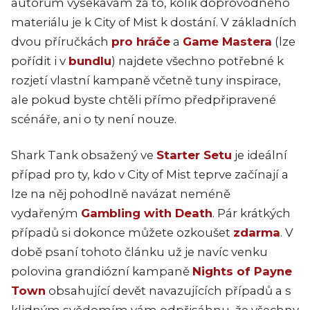
autorům vysekávám za to, kolik doprovodného
materiálu je k City of Mist k dostání. V základních
dvou příručkách
pro hráče
a
Game Mastera
(lze
pořídit i v
bundlu
) najdete všechno potřebné k
rozjetí vlastní kampaně včetně tuny inspirace,
ale pokud byste chtěli přímo předpřipravené
scénáře, ani o ty není nouze.
Shark Tank obsažený ve
Starter Setu
je ideální
případ pro ty, kdo v City of Mist teprve začínají a
lze na něj pohodlně navázat neméně
vydařeným
Gambling with Death
. Pár krátkých
případů si dokonce můžete ozkoušet
zdarma
. V
době psaní tohoto článku už je navíc venku
polovina grandiózní kampaně
Nights of Payne
Town
obsahující devět navazujících případů a s