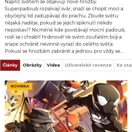
Napříč světem se objevují nové hrozby.
Superpadouši rozsévají svár, snaží se chopit moci a
obyčejný lid zadupávají do prachu. Zbude světu
nějaká naděje, pokud se jejich spiknutí někdo
nepostaví? Nicméně kde povstávají mocní padouši,
rodí se i chrabří hrdinové! Ve svém zoufalém boji a
snaze ochránit nevinné vyrazí do celého světa.
Pokusí se hrozbám zabránit a jednou pro vždy se
padouchům postavit.
Články
Obrázky
Videa
Uživatelské recenze
Ke sta
V Marvel United se ujmete rolí ikonických Marvel
hrdinů. Budete spolupracovat ve snaze zmařit
spiknutí mocného padoucha, kterého řídí hra.
NOVINKA
Každý padouch přináší jedinečné spiknutí a hrozby.
Spouští různé efekty a napříč lokacemi hrdinům
chystají výzvy. Hrdinové musí pečlivě vybírat, které
karty ze svého jedinečného balíčku zahrají. Ve
snaze o nemožné nejde jen o různé akce a
superschopnosti, ale i kombinaci akcí s jinými hrdiny.