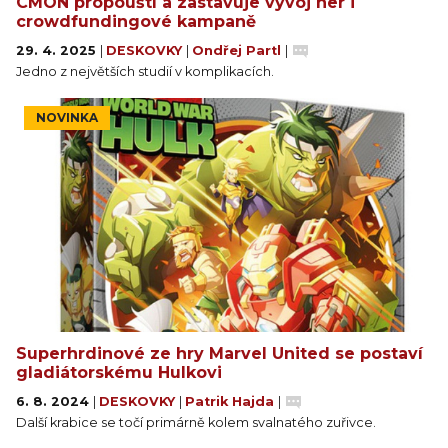
CMON propouští a zastavuje vývoj her i
crowdfundingové kampaně
29. 4. 2025
|
DESKOVKY
|
Ondřej Partl
|
Jedno z největších studií v komplikacích.
NOVINKA
Superhrdinové ze hry Marvel United se postaví
gladiátorskému Hulkovi
6. 8. 2024
|
DESKOVKY
|
Patrik Hajda
|
Další krabice se točí primárně kolem svalnatého zuřivce.