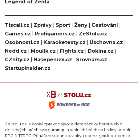
Legend of Zelda
Tiscali.cz
|
Zprávy
|
Sport
|
Ženy
|
Cestování
|
Games.cz
|
Profigamers.cz
|
ZeStolu.cz
|
Osobnosti.cz
|
Karaoketexty.cz
|
Úschovna.cz
|
Nedd.cz
|
Moulík.cz
|
Fights.cz
|
Dokina.cz
|
CZhity.cz
|
Našepeníze.cz
|
Srovnám.cz
|
StartupInsider.cz
ZeStolu.cz je český zpravodajský a databázový herní web o
deskových hrách, wargamingu a stolních hrách na hrdiny neboli
RPG či TTRPG. Přinášíme denní novinky, recenze, videorecenze,