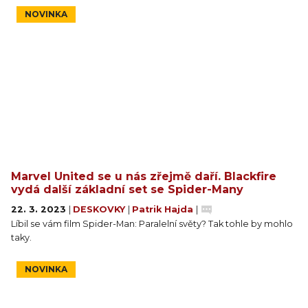
NOVINKA
Marvel United se u nás zřejmě daří. Blackfire
vydá další základní set se Spider-Many
22. 3. 2023
|
DESKOVKY
|
Patrik Hajda
|
Líbil se vám film Spider-Man: Paralelní světy? Tak tohle by mohlo
taky.
NOVINKA