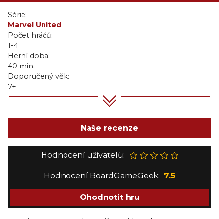
Série:
Marvel United
Počet hráčů:
1-4
Herní doba:
40 min.
Doporučený věk:
7+
Naše recenze
Hodnocení uživatelů:
Hodnocení BoardGameGeek:
7.5
Ohodnotit hru