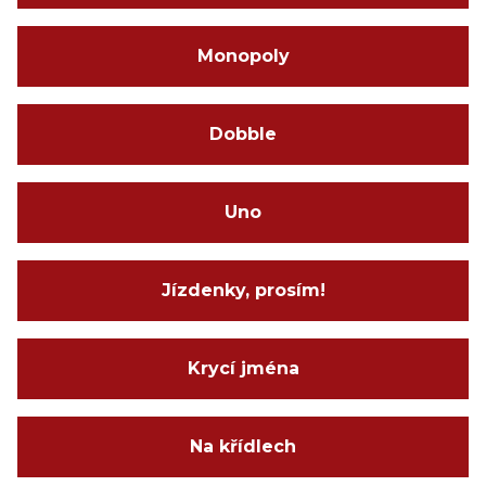
Monopoly
Dobble
Uno
Jízdenky, prosím!
Krycí jména
Na křídlech