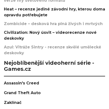
verze hry světového formátu
Heat – recenze jediné závodní hry, kterou doma
opravdu potřebujete
Zombicide – desková hra plná živých i mrtvých
Civilization: Nový úsvit – videorecenze nové
deskovky
Azul: Vitráže Sintry - recenze skvělé umělecké
deskovky
Nejoblíbenější videoherní série -
Games.cz
Assassin's Creed
Grand Theft Auto
Zaklínač