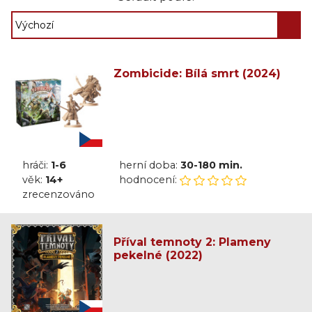
Zombicide: Bílá smrt (2024)
hráči:
1-6
herní doba:
30-180 min.
věk:
14+
hodnocení:
zrecenzováno
Příval temnoty 2: Plameny
pekelné (2022)