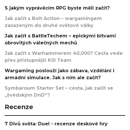
S jakým vyprávěcím RPG byste měli začít?
Jak začít s Bolt Action – wargamingem
zasazeným do druhé světové války
Jak začít s BattleTechem – epickými bitvami
obrovitých válečných mechů
Jak začít s Warhammerem 40,000? Cesta vede
přes přístupnější Kill Team
Wargaming poslouží jako zábava, vzdělání i
armádní simulace. Jak s ním ale začít?
Symbaroum Starter Set – cesta, jak začít se
„švédským DnD“?
Recenze
7 Divů světa: Duel - recenze deskové hry