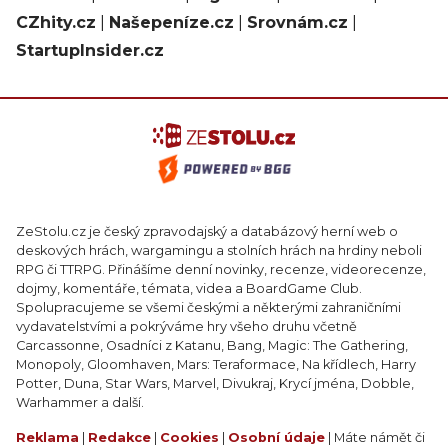
CZhity.cz
|
Našepeníze.cz
|
Srovnám.cz
|
StartupInsider.cz
ZeStolu.cz je český zpravodajský a databázový herní web o
deskových hrách, wargamingu a stolních hrách na hrdiny neboli
RPG či TTRPG. Přinášíme denní novinky, recenze, videorecenze,
dojmy, komentáře, témata, videa a BoardGame Club.
Spolupracujeme se všemi českými a některými zahraničními
vydavatelstvími a pokrýváme hry všeho druhu včetně
Carcassonne, Osadníci z Katanu, Bang, Magic: The Gathering,
Monopoly, Gloomhaven, Mars: Teraformace, Na křídlech, Harry
Potter, Duna, Star Wars, Marvel, Divukraj, Krycí jména, Dobble,
Warhammer a další.
Reklama
|
Redakce
|
Cookies
|
Osobní údaje
| Máte námět či