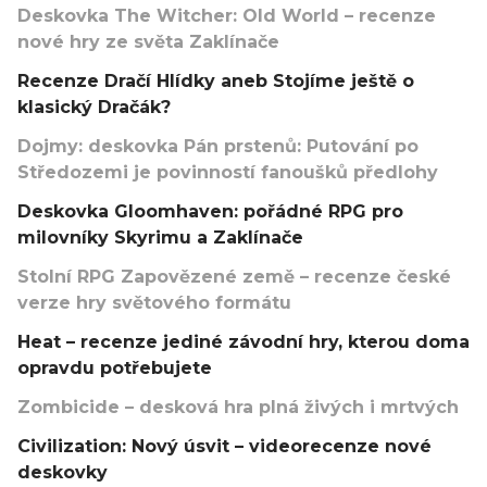
Deskovka The Witcher: Old World – recenze
nové hry ze světa Zaklínače
Recenze Dračí Hlídky aneb Stojíme ještě o
klasický Dračák?
Dojmy: deskovka Pán prstenů: Putování po
Středozemi je povinností fanoušků předlohy
Deskovka Gloomhaven: pořádné RPG pro
milovníky Skyrimu a Zaklínače
Stolní RPG Zapovězené země – recenze české
verze hry světového formátu
Heat – recenze jediné závodní hry, kterou doma
opravdu potřebujete
Zombicide – desková hra plná živých i mrtvých
Civilization: Nový úsvit – videorecenze nové
deskovky