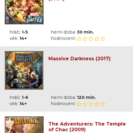
hráči:
1-5
herní doba:
30 min.
věk:
14+
hodnocení:
Massive Darkness (2017)
hráči:
1-6
herní doba:
120 min.
věk:
14+
hodnocení:
The Adventurers: The Temple
of Chac (2009)