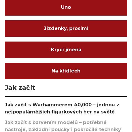
Uno
Jízdenky, prosím!
Krycí jména
Na křídlech
Jak začít
Jak začít s Warhammerem 40,000 – jednou z
nejpopulárnějších figurkových her na světě
Jak začít s barvením modelů – potřebné
nástroje, základní poučky i pokročilé techniky