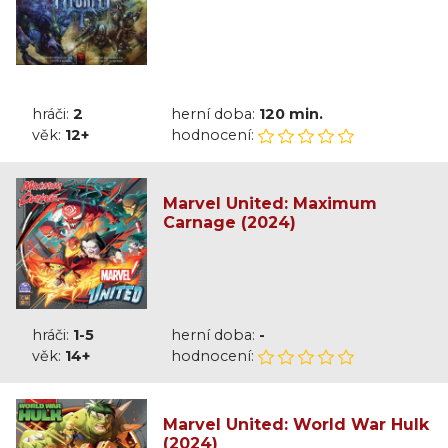
hráči:
2
herní doba:
120 min.
věk:
12+
hodnocení:
Marvel United: Maximum
Carnage (2024)
hráči:
1-5
herní doba:
-
věk:
14+
hodnocení:
Marvel United: World War Hulk
(2024)