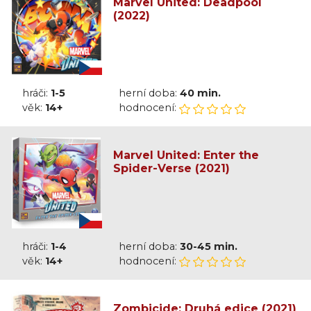
Marvel United: Deadpool
(2022)
hráči:
1-5
herní doba:
40 min.
věk:
14+
hodnocení:
Marvel United: Enter the
Spider-Verse (2021)
hráči:
1-4
herní doba:
30-45 min.
věk:
14+
hodnocení:
Zombicide: Druhá edice (2021)