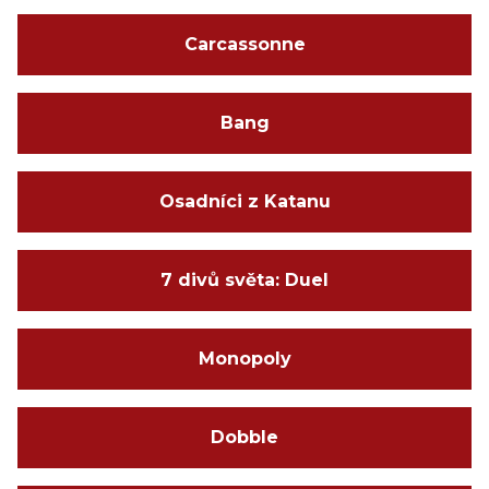
Carcassonne
Bang
Osadníci z Katanu
7 divů světa: Duel
Monopoly
Dobble