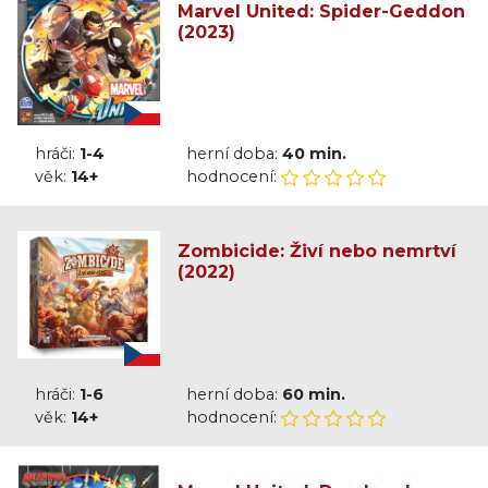
Marvel United: Spider-Geddon
(2023)
hráči:
1-4
herní doba:
40 min.
věk:
14+
hodnocení:
Zombicide: Živí nebo nemrtví
(2022)
hráči:
1-6
herní doba:
60 min.
věk:
14+
hodnocení: