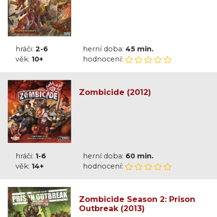
hráči:
2-6
herní doba:
45 min.
věk:
10+
hodnocení:
Zombicide (2012)
hráči:
1-6
herní doba:
60 min.
věk:
14+
hodnocení:
Zombicide Season 2: Prison
Outbreak (2013)