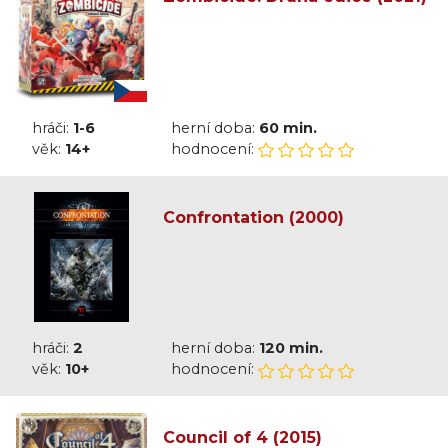
hráči:
1-6
herní doba:
60 min.
věk:
14+
hodnocení:
Confrontation (2000)
hráči:
2
herní doba:
120 min.
věk:
10+
hodnocení:
Council of 4 (2015)