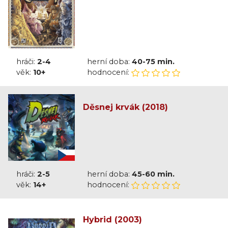
hráči:
2-4
herní doba:
40-75 min.
věk:
10+
hodnocení:
Děsnej krvák (2018)
hráči:
2-5
herní doba:
45-60 min.
věk:
14+
hodnocení:
Hybrid (2003)