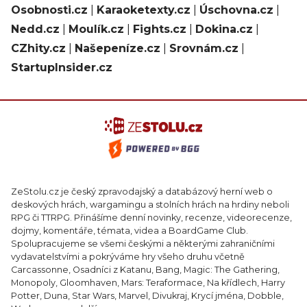
Osobnosti.cz
|
Karaoketexty.cz
|
Úschovna.cz
|
Nedd.cz
|
Moulík.cz
|
Fights.cz
|
Dokina.cz
|
CZhity.cz
|
Našepeníze.cz
|
Srovnám.cz
|
StartupInsider.cz
ZeStolu.cz je český zpravodajský a databázový herní web o
deskových hrách, wargamingu a stolních hrách na hrdiny neboli
RPG či TTRPG. Přinášíme denní novinky, recenze, videorecenze,
dojmy, komentáře, témata, videa a BoardGame Club.
Spolupracujeme se všemi českými a některými zahraničními
vydavatelstvími a pokrýváme hry všeho druhu včetně
Carcassonne, Osadníci z Katanu, Bang, Magic: The Gathering,
Monopoly, Gloomhaven, Mars: Teraformace, Na křídlech, Harry
Potter, Duna, Star Wars, Marvel, Divukraj, Krycí jména, Dobble,