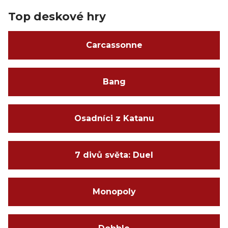
Top deskové hry
Carcassonne
Bang
Osadníci z Katanu
7 divů světa: Duel
Monopoly