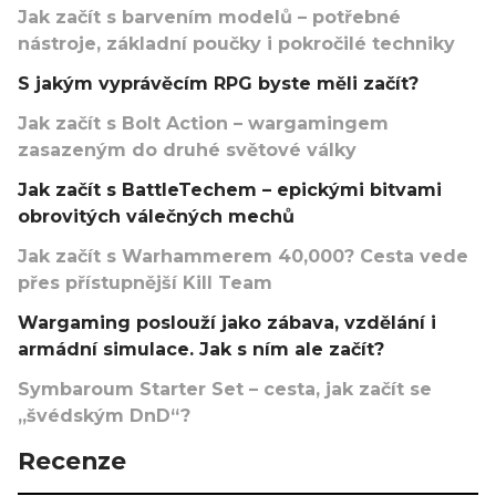
Jak začít s barvením modelů – potřebné
nástroje, základní poučky i pokročilé techniky
S jakým vyprávěcím RPG byste měli začít?
Jak začít s Bolt Action – wargamingem
zasazeným do druhé světové války
Jak začít s BattleTechem – epickými bitvami
obrovitých válečných mechů
Jak začít s Warhammerem 40,000? Cesta vede
přes přístupnější Kill Team
Wargaming poslouží jako zábava, vzdělání i
armádní simulace. Jak s ním ale začít?
Symbaroum Starter Set – cesta, jak začít se
„švédským DnD“?
Recenze