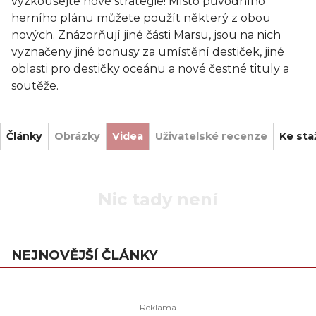
vyzkoušejte nové strategie! Místo původního
herního plánu můžete použít některý z obou
nových. Znázorňují jiné části Marsu, jsou na nich
vyznačeny jiné bonusy za umístění destiček, jiné
oblasti pro destičky oceánu a nové čestné tituly a
soutěže.
Články
Obrázky
Videa
Uživatelské recenze
Ke sta
Nic tady není
NEJNOVĚJŠÍ ČLÁNKY