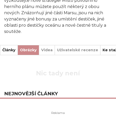
vyzkoušejte nové strategie! Místo původního
herního plánu můžete použít některý z obou
nových. Znázorňují jiné části Marsu, jsou na nich
vyznačeny jiné bonusy za umístění destiček, jiné
oblasti pro destičky oceánu a nové čestné tituly a
soutěže.
Články
Obrázky
Videa
Uživatelské recenze
Ke sta
Nic tady není
NEJNOVĚJŠÍ ČLÁNKY