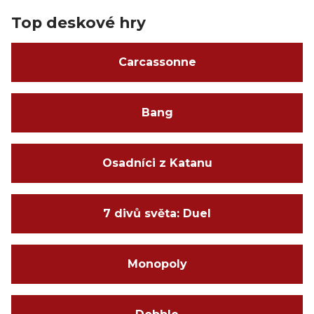
Top deskové hry
Carcassonne
Bang
Osadníci z Katanu
7 divů světa: Duel
Monopoly