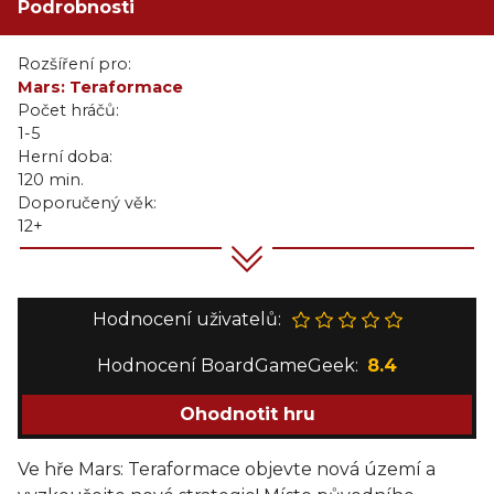
Podrobnosti
Rozšíření pro:
Mars: Teraformace
Počet hráčů:
1-5
Herní doba:
120 min.
Doporučený věk:
12+
Hodnocení uživatelů:
Hodnocení BoardGameGeek:
8.4
Ohodnotit hru
Ve hře Mars: Teraformace objevte nová území a