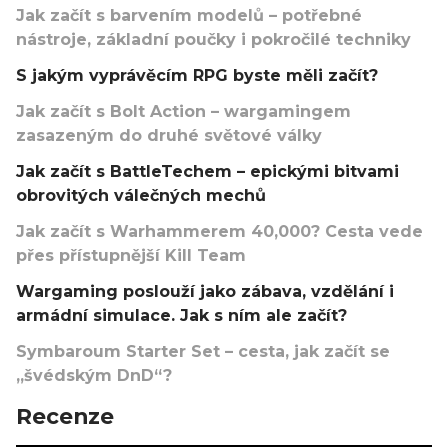
Jak začít s barvením modelů – potřebné
nástroje, základní poučky i pokročilé techniky
S jakým vyprávěcím RPG byste měli začít?
Jak začít s Bolt Action – wargamingem
zasazeným do druhé světové války
Jak začít s BattleTechem – epickými bitvami
obrovitých válečných mechů
Jak začít s Warhammerem 40,000? Cesta vede
přes přístupnější Kill Team
Wargaming poslouží jako zábava, vzdělání i
armádní simulace. Jak s ním ale začít?
Symbaroum Starter Set – cesta, jak začít se
„švédským DnD“?
Recenze