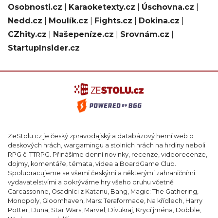
Osobnosti.cz
|
Karaoketexty.cz
|
Úschovna.cz
|
Nedd.cz
|
Moulík.cz
|
Fights.cz
|
Dokina.cz
|
CZhity.cz
|
Našepeníze.cz
|
Srovnám.cz
|
StartupInsider.cz
ZeStolu.cz je český zpravodajský a databázový herní web o
deskových hrách, wargamingu a stolních hrách na hrdiny neboli
RPG či TTRPG. Přinášíme denní novinky, recenze, videorecenze,
dojmy, komentáře, témata, videa a BoardGame Club.
Spolupracujeme se všemi českými a některými zahraničními
vydavatelstvími a pokrýváme hry všeho druhu včetně
Carcassonne, Osadníci z Katanu, Bang, Magic: The Gathering,
Monopoly, Gloomhaven, Mars: Teraformace, Na křídlech, Harry
Potter, Duna, Star Wars, Marvel, Divukraj, Krycí jména, Dobble,