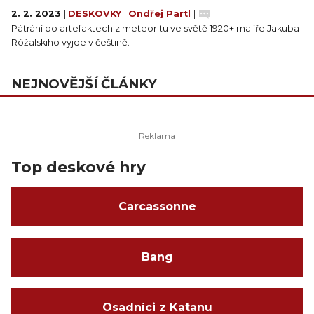
2. 2. 2023
|
DESKOVKY
|
Ondřej Partl
|
Pátrání po artefaktech z meteoritu ve světě 1920+ malíře Jakuba
Różalskiho vyjde v češtině.
NEJNOVĚJŠÍ ČLÁNKY
Top deskové hry
Carcassonne
Bang
Osadníci z Katanu