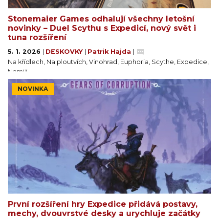
Stonemaier Games odhalují všechny letošní
novinky – Duel Scythu s Expedicí, nový svět i
tuna rozšíření
5. 1. 2026
|
DESKOVKY
|
Patrik Hajda
|
Na křídlech, Na ploutvích, Vinohrad, Euphoria, Scythe, Expedice,
Namiji…
NOVINKA
První rozšíření hry Expedice přidává postavy,
mechy, dvouvrstvé desky a urychluje začátky