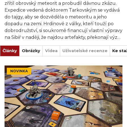
zřítil obrovský meteorit a probudil dávnou zkázu.
Expedice vedená doktorem Tarkovským se vydává
do tajgy, aby se dozvěděla o meteoritu a jeho
dopadu na zemi. Hrdinové z války, kteří touží po
dobrodružství, si soukromě financují vlastní výpravy
na Sibiř v naději, že najdou artefakty, překonají výzvy
a nakonec dosáhnou slávy.
Články
Obrázky
Videa
Uživatelské recenze
Ke sta
Expedice je kompetitivní, karetní, enginová-
buildingová průzkumná hra. Hrajte karty, abyste
získali sílu, lstivost a jedinečné schopnosti dělníků;
NOVINKA
přesouvejte svého mecha na tajemná místa a
získávejte karty nalezené mezi destičkami;
používejte dělníky, předměty, meteority a úkoly k
vylepšení svého mecha; a využívejte sílu a lstivost k
poražení korupce.