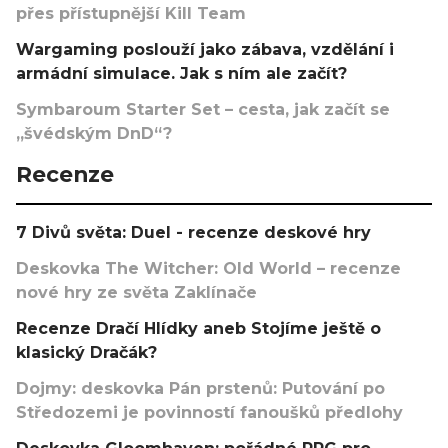
přes přístupnější Kill Team
Wargaming poslouží jako zábava, vzdělání i
armádní simulace. Jak s ním ale začít?
Symbaroum Starter Set – cesta, jak začít se
„švédským DnD“?
Recenze
7 Divů světa: Duel - recenze deskové hry
Deskovka The Witcher: Old World – recenze
nové hry ze světa Zaklínače
Recenze Dračí Hlídky aneb Stojíme ještě o
klasický Dračák?
Dojmy: deskovka Pán prstenů: Putování po
Středozemi je povinností fanoušků předlohy