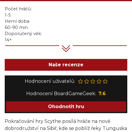
Počet hráčů:
1-5
Herní doba:
60-90 min.
Doporučený věk:
14+
Naše recenze
Hodnocení uživatelů:
Hodnocení BoardGameGeek:
7.6
Ohodnotit hru
Pokračování hry Scythe posílá hráče na nové
dobrodružství na Sibiř, kde se poblíž řeky Tunguska