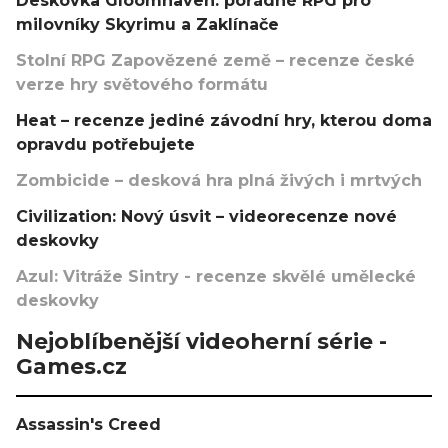
Deskovka Gloomhaven: pořádné RPG pro
milovníky Skyrimu a Zaklínače
Stolní RPG Zapovězené země – recenze české
verze hry světového formátu
Heat – recenze jediné závodní hry, kterou doma
opravdu potřebujete
Zombicide – desková hra plná živých i mrtvých
Civilization: Nový úsvit – videorecenze nové
deskovky
Azul: Vitráže Sintry - recenze skvělé umělecké
deskovky
Nejoblíbenější videoherní série -
Games.cz
Assassin's Creed