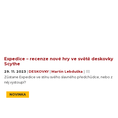
Expedice – recenze nové hry ve světě deskovky
Scythe
29. 11. 2023
|
DESKOVKY
|
Martin Lebduška
|
Zůstane Expedice ve stínu svého slavného předchůdce, nebo z
něj vystoupí?
NOVINKA