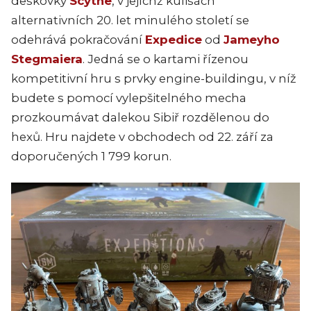
deskovky
Scythe
, v jejíchž kulisách
alternativních 20. let minulého století se
odehrává pokračování
Expedice
od
Jameyho
Stegmaiera
. Jedná se o kartami řízenou
kompetitivní hru s prvky engine-buildingu, v níž
budete s pomocí vylepšitelného mecha
prozkoumávat dalekou Sibiř rozdělenou do
hexů. Hru najdete v obchodech od 22. září za
doporučených 1 799 korun.