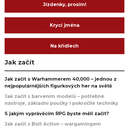
Jízdenky, prosím!
Krycí jména
Na křídlech
Jak začít
Jak začít s Warhammerem 40,000 – jednou z
nejpopulárnějších figurkových her na světě
Jak začít s barvením modelů – potřebné
nástroje, základní poučky i pokročilé techniky
S jakým vyprávěcím RPG byste měli začít?
Jak začít s Bolt Action – wargamingem