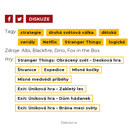
DISKUZE
Tagy:
strategie
druhá světová válka
dětská
seriály
Netflix
Stranger Things
logické
,
,
,
Zdroje:
Albi
Blackfire
Dino
Fox in the Box
Hry:
Stranger Things: Obrácený svět – Desková hra
Štvanice
Expedice
Mlsné kočky
Mlsné medvědí příběhy
Exit: Úniková hra – Zakletý les
Exit: Úniková hra – Dům hádanek
Exit: Úniková hra – Brána mezi světy