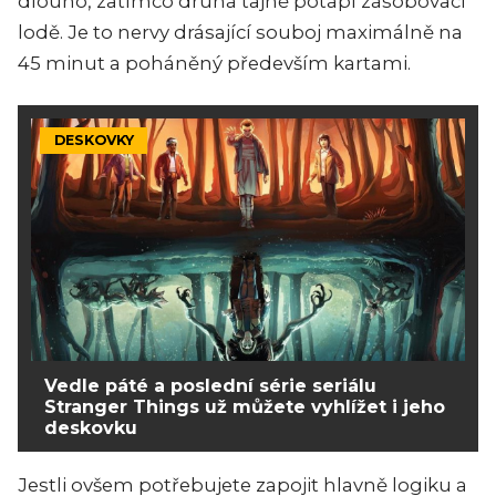
dlouho, zatímco druhá tajně potápí zásobovací
lodě. Je to nervy drásající souboj maximálně na
45 minut a poháněný především kartami.
DESKOVKY
Vedle páté a poslední série seriálu
Stranger Things už můžete vyhlížet i jeho
deskovku
Jestli ovšem potřebujete zapojit hlavně logiku a