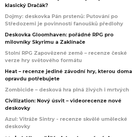
klasický Dračák?
Dojmy: deskovka Pán prstenů: Putování po
Středozemi je povinností fanoušků předlohy
Deskovka Gloomhaven: pořádné RPG pro
milovníky Skyrimu a Zaklínače
Stolní RPG Zapovězené země – recenze české
verze hry světového formátu
Heat – recenze jediné závodní hry, kterou doma
opravdu potřebujete
Zombicide – desková hra plná živých i mrtvých
Civilization: Nový úsvit – videorecenze nové
deskovky
Azul: Vitráže Sintry - recenze skvělé umělecké
deskovky