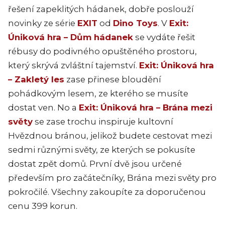
řešení zapeklitých hádanek, dobře poslouží
novinky ze série
EXIT
od
Dino Toys
. V
Exit:
Úniková hra – Dům hádanek
se vydáte řešit
rébusy do podivného opuštěného prostoru,
který skrývá zvláštní tajemství.
Exit: Úniková hra
– Zakletý les
zase přinese bloudění
pohádkovým lesem, ze kterého se musíte
dostat ven. No a
Exit: Úniková hra – Brána mezi
světy
se zase trochu inspiruje kultovní
Hvězdnou bránou, jelikož budete cestovat mezi
sedmi různými světy, ze kterých se pokusíte
dostat zpět domů. První dvě jsou určené
především pro začátečníky, Brána mezi světy pro
pokročilé. Všechny zakoupíte za doporučenou
cenu 399 korun.