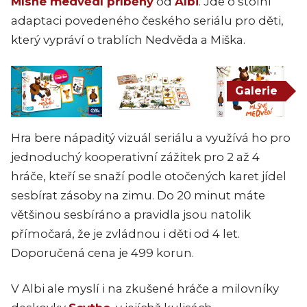
Mlsné medvědí příběhy
od
Albi
. Jde o stolní
adaptaci povedeného českého seriálu pro děti,
který vypráví o trablích Nedvěda a Miška.
Galerie
Hra bere nápaditý vizuál seriálu a využívá ho pro
jednoduchý kooperativní zážitek pro 2 až 4
hráče, kteří se snaží podle otočených karet jídel
sesbírat zásoby na zimu. Do 20 minut máte
většinou sesbíráno a pravidla jsou natolik
přímočará, že je zvládnou i děti od 4 let.
Doporučená cena je 499 korun.
V Albi ale myslí i na zkušené hráče a milovníky