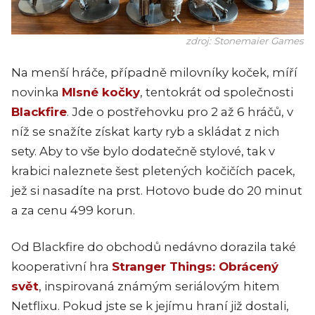
zdroj: Stonemaier Games
Na menší hráče, případně milovníky koček, míří
novinka
Mlsné kočky
, tentokrát od společnosti
Blackfire
. Jde o postřehovku pro 2 až 6 hráčů, v
níž se snažíte získat karty ryb a skládat z nich
sety. Aby to vše bylo dodatečně stylové, tak v
krabici naleznete šest pletených kočičích pacek,
jež si nasadíte na prst. Hotovo bude do 20 minut
a za cenu 499 korun.
Od Blackfire do obchodů nedávno dorazila také
kooperativní hra
Stranger Things: Obrácený
svět
, inspirovaná známým seriálovým hitem
Netflixu. Pokud jste se k jejímu hraní již dostali,