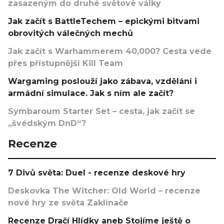
zasazeným do druhé světové války
Jak začít s BattleTechem – epickými bitvami
obrovitých válečných mechů
Jak začít s Warhammerem 40,000? Cesta vede
přes přístupnější Kill Team
Wargaming poslouží jako zábava, vzdělání i
armádní simulace. Jak s ním ale začít?
Symbaroum Starter Set – cesta, jak začít se
„švédským DnD“?
Recenze
7 Divů světa: Duel - recenze deskové hry
Deskovka The Witcher: Old World – recenze
nové hry ze světa Zaklínače
Recenze Dračí Hlídky aneb Stojíme ještě o