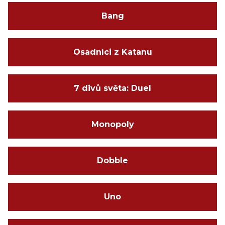
Bang
Osadníci z Katanu
7 divů světa: Duel
Monopoly
Dobble
Uno