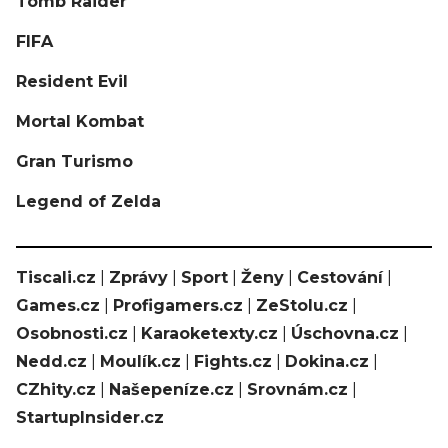
Tomb Raider
FIFA
Resident Evil
Mortal Kombat
Gran Turismo
Legend of Zelda
Tiscali.cz
|
Zprávy
|
Sport
|
Ženy
|
Cestování
|
Games.cz
|
Profigamers.cz
|
ZeStolu.cz
|
Osobnosti.cz
|
Karaoketexty.cz
|
Úschovna.cz
|
Nedd.cz
|
Moulík.cz
|
Fights.cz
|
Dokina.cz
|
CZhity.cz
|
Našepeníze.cz
|
Srovnám.cz
|
StartupInsider.cz