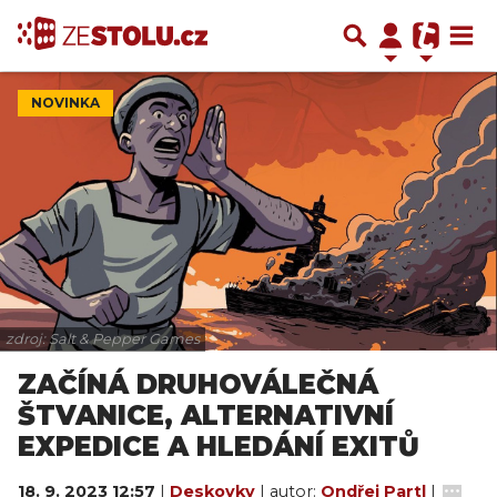
NOVINKA
zdroj: Salt & Pepper Games
ZAČÍNÁ DRUHOVÁLEČNÁ
ŠTVANICE, ALTERNATIVNÍ
EXPEDICE A HLEDÁNÍ EXITŮ
18. 9. 2023 12:57
|
Deskovky
| autor:
Ondřej Partl
|