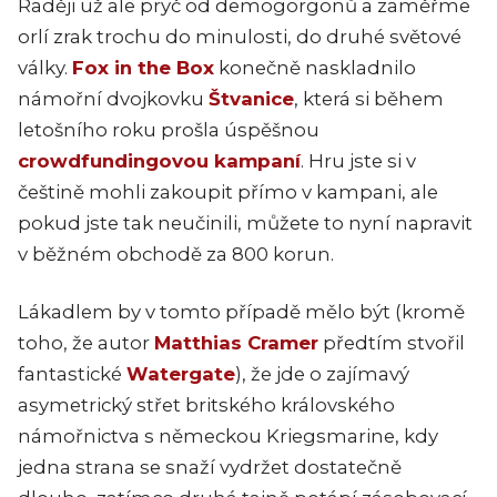
Raději už ale pryč od demogorgonů a zaměřme
orlí zrak trochu do minulosti, do druhé světové
války.
Fox in the Box
konečně naskladnilo
námořní dvojkovku
Štvanice
, která si během
letošního roku prošla úspěšnou
crowdfundingovou kampaní
. Hru jste si v
češtině mohli zakoupit přímo v kampani, ale
pokud jste tak neučinili, můžete to nyní napravit
v běžném obchodě za 800 korun.
Lákadlem by v tomto případě mělo být (kromě
toho, že autor
Matthias Cramer
předtím stvořil
fantastické
Watergate
), že jde o zajímavý
asymetrický střet britského královského
námořnictva s německou Kriegsmarine, kdy
jedna strana se snaží vydržet dostatečně