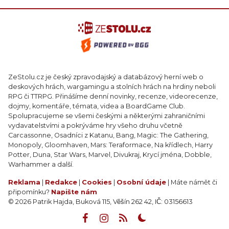
ZeStolu.cz je český zpravodajský a databázový herní web o
deskových hrách, wargamingu a stolních hrách na hrdiny neboli
RPG či TTRPG. Přinášíme denní novinky, recenze, videorecenze,
dojmy, komentáře, témata, videa a BoardGame Club.
Spolupracujeme se všemi českými a některými zahraničními
vydavatelstvími a pokrýváme hry všeho druhu včetně
Carcassonne, Osadníci z Katanu, Bang, Magic: The Gathering,
Monopoly, Gloomhaven, Mars: Teraformace, Na křídlech, Harry
Potter, Duna, Star Wars, Marvel, Divukraj, Krycí jména, Dobble,
Warhammer a další.
Reklama
|
Redakce
|
Cookies
|
Osobní údaje
| Máte námět či
připomínku?
Napište nám
© 2026 Patrik Hajda, Buková 115, Věšín 262 42, IČ: 03156613