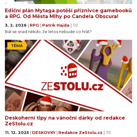
Ediční plán Mytaga potěší příznivce gamebooků
a RPG. Od Města Mlhy po Candela Obscura!
3. 2. 2026
|
RPG
|
Patrik Hajda
|
Bál se snad někdo, že letos nebude co hrát?
TÉMA
Deskoherní tipy na vánoční dárky od redakce
ZeStolu.cz
11. 12. 2025
|
DESKOVKY
|
Redakce ZeStolu.cz
|