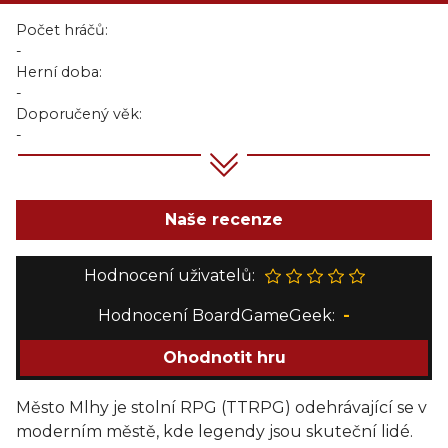
Počet hráčů:
-
Herní doba:
-
Doporučený věk:
-
Naše recenze
Hodnocení uživatelů:
Hodnocení BoardGameGeek:
-
Ohodnotit hru
Město Mlhy je stolní RPG (TTRPG) odehrávající se v
moderním městě, kde legendy jsou skuteční lidé.