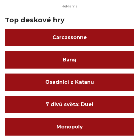
Top deskové hry
Carcassonne
Bang
Osadníci z Katanu
7 divů světa: Duel
Monopoly