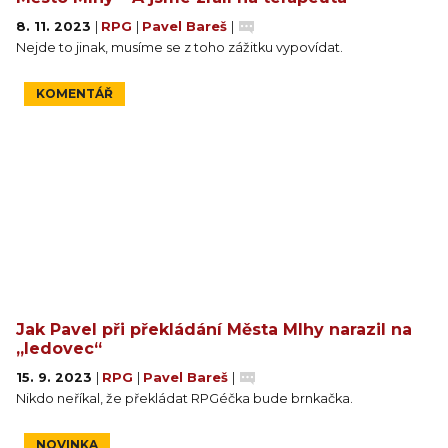
8. 11. 2023
|
RPG
|
Pavel Bareš
|
Nejde to jinak, musíme se z toho zážitku vypovídat.
KOMENTÁŘ
Jak Pavel při překládání Města Mlhy narazil na
„ledovec“
15. 9. 2023
|
RPG
|
Pavel Bareš
|
Nikdo neříkal, že překládat RPGéčka bude brnkačka.
NOVINKA