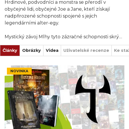
Hrdinové, podvodníci a monstra se přerodí v
obyčejné lidi, obyčejné Joe a Jane, kteří získají
nadpřirozené schopnosti spojené s jejich
legendárními alter-egy.
Mystický závoj Mlhy tyto zázračné schopnosti skrývá
před ostatními, náměsíčnými obyvateli Města. Díky
Články
němu vypadá brnění jako neprůstřelná vesta a
Obrázky
Videa
Uživatelské recenze
Ke sta
dýchání ohněm jako laciný večírkový trik nebo
výbuch unikajícího plynu, takže se o legendách
nikdy nikdo nedozví. Novodobé legendy toho
NOVINKA
využívají k vedení tajného života a zákeřných
organizací za závojem Mlhy.
Tohle je vaše Město: drsné, zkorumpované a
opředené magií a tajemstvím.