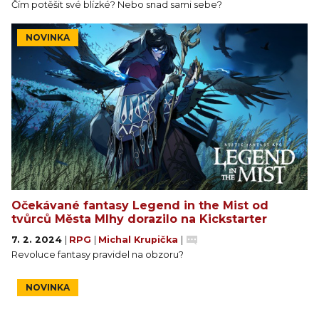
Čím potěšit své blízké? Nebo snad sami sebe?
NOVINKA
Očekávané fantasy Legend in the Mist od
tvůrců Města Mlhy dorazilo na Kickstarter
7. 2. 2024
|
RPG
|
Michal Krupička
|
Revoluce fantasy pravidel na obzoru?
NOVINKA