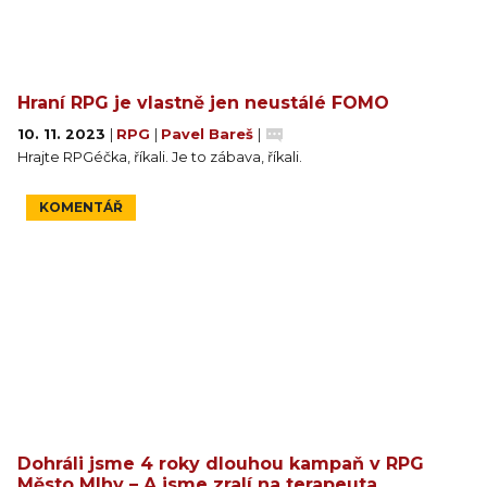
Hraní RPG je vlastně jen neustálé FOMO
10. 11. 2023
|
RPG
|
Pavel Bareš
|
Hrajte RPGéčka, říkali. Je to zábava, říkali.
KOMENTÁŘ
Dohráli jsme 4 roky dlouhou kampaň v RPG
Město Mlhy – A jsme zralí na terapeuta