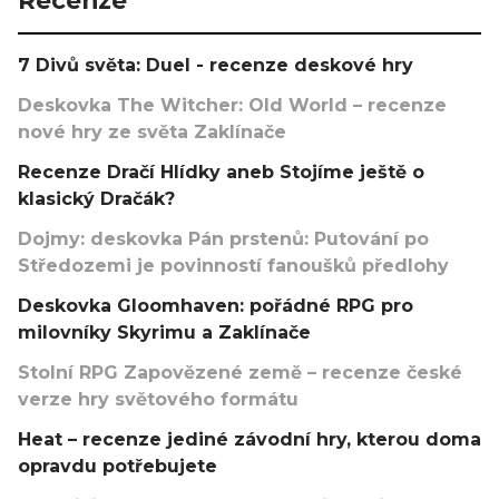
Recenze
7 Divů světa: Duel - recenze deskové hry
Deskovka The Witcher: Old World – recenze
nové hry ze světa Zaklínače
Recenze Dračí Hlídky aneb Stojíme ještě o
klasický Dračák?
Dojmy: deskovka Pán prstenů: Putování po
Středozemi je povinností fanoušků předlohy
Deskovka Gloomhaven: pořádné RPG pro
milovníky Skyrimu a Zaklínače
Stolní RPG Zapovězené země – recenze české
verze hry světového formátu
Heat – recenze jediné závodní hry, kterou doma
opravdu potřebujete