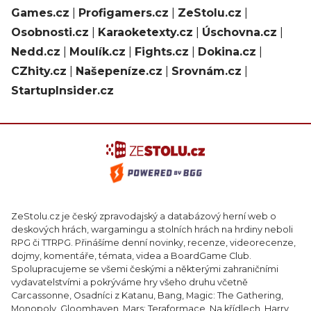
Games.cz
|
Profigamers.cz
|
ZeStolu.cz
|
Osobnosti.cz
|
Karaoketexty.cz
|
Úschovna.cz
|
Nedd.cz
|
Moulík.cz
|
Fights.cz
|
Dokina.cz
|
CZhity.cz
|
Našepeníze.cz
|
Srovnám.cz
|
StartupInsider.cz
ZeStolu.cz je český zpravodajský a databázový herní web o
deskových hrách, wargamingu a stolních hrách na hrdiny neboli
RPG či TTRPG. Přinášíme denní novinky, recenze, videorecenze,
dojmy, komentáře, témata, videa a BoardGame Club.
Spolupracujeme se všemi českými a některými zahraničními
vydavatelstvími a pokrýváme hry všeho druhu včetně
Carcassonne, Osadníci z Katanu, Bang, Magic: The Gathering,
Monopoly, Gloomhaven, Mars: Teraformace, Na křídlech, Harry