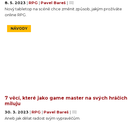
8. 5. 2023
|
RPG
|
Pavel Bareš
|
Nový tabletop na scéně chce změnit způsob, jakým prožíváte
online RPG.
NÁVODY
7 věcí, které jako game master na svých hráčích
miluju
30. 3. 2023
|
RPG
|
Pavel Bareš
|
Aneb jak dělat radost svým vypravěčům.