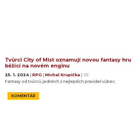
Tvůrci City of Mist oznamují novou fantasy hru
běžící na novém enginu
25. 1. 2024
|
RPG
|
Michal Krupička
|
Fantasy od tvůrců jedněch z nejlepších pravidel vůbec.
KOMENTÁŘ