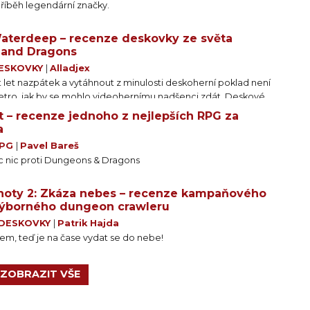
říběh legendární značky.
Waterdeep – recenze deskovky ze světa
and Dragons
ESKOVKY
|
Alladjex
t let nazpátek a vytáhnout z minulosti deskoherní poklad není
retro, jak by se mohlo videohernímu nadšenci zdát. Deskové
tkodobou životnost. Jsou to spíš takové sušenky zábavního
st – recenze jednoho z nejlepších RPG za
é deskovky budou dobré i za několik let. A přesně to je
a
of Waterdeep.
PG
|
Pavel Bareš
nic proti Dungeons & Dragons
mnoty 2: Zkáza nebes – recenze kampaňového
 výborného dungeon crawleru
DESKOVKY
|
Patrik Hajda
klem, teď je na čase vydat se do nebe!
ZOBRAZIT VŠE