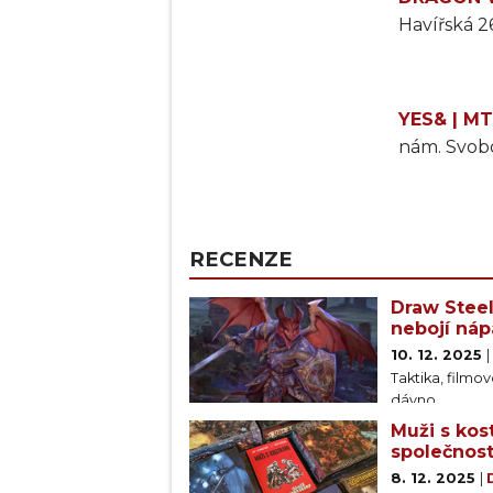
Havířská 26
YES& | M
nám. Svobo
RECENZE
Draw Steel
nebojí ná
10. 12. 2025
Taktika, filmo
dávno.
Muži s kos
společnost
8. 12. 2025
|