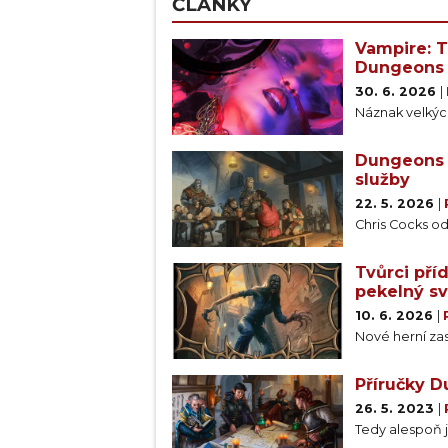
ČLÁNKY
Vampire: 
Dungeons 
30. 6. 2026
|
Náznak velkýc
Dungeons &
služby
22. 5. 2026
|
Chris Cocks o
Tvůrci pří
pekelný sv
10. 6. 2026
|
Nové herní za
Příručky 
26. 5. 2023
|
Tedy alespoň j