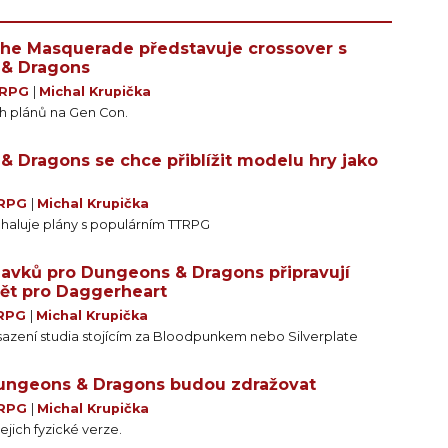
The Masquerade představuje crossover s
& Dragons
RPG
|
Michal Krupička
h plánů na Gen Con.
 Dragons se chce přiblížit modelu hry jako
RPG
|
Michal Krupička
dhaluje plány s populárním TTRPG
davků pro Dungeons & Dragons připravují
ět pro Daggerheart
RPG
|
Michal Krupička
sazení studia stojícím za Bloodpunkem nebo Silverplate
Dungeons & Dragons budou zdražovat
RPG
|
Michal Krupička
ejich fyzické verze.