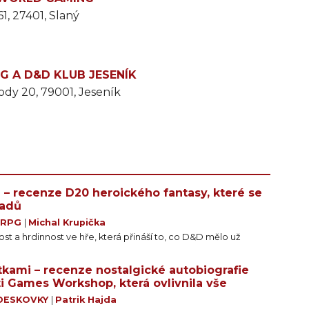
1, 27401, Slaný
TG A D&D KLUB JESENÍK
dy 20, 79001, Jeseník
 – recenze D20 heroického fantasy, které se
padů
|
RPG
|
Michal Krupička
vost a hrdinnost ve hře, která přináší to, co D&D mělo už
tkami – recenze nostalgické autobiografie
i Games Workshop, která ovlivnila vše
DESKOVKY
|
Patrik Hajda