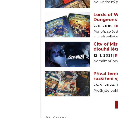
Neuvěřitelný p
Lords of 
Dungeons 
2. 6. 2018
|
D
Ponořit se šes
zas tak velké 
hry nemají krá
City of Mi
průmyslu. Dobr
dlouhá lét
případ Lords 
12. 1. 2021
|
R
Nemám vůbec 
Příval te
rozšíření
25. 9. 2024
|
Prošli jste pe