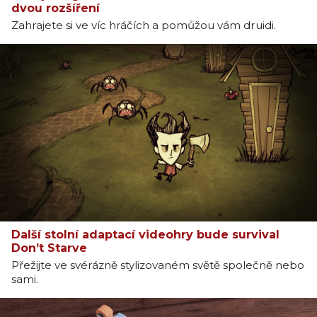
dvou rozšíření
Zahrajete si ve víc hráčích a pomůžou vám druidi.
Další stolní adaptací videohry bude survival
Don’t Starve
Přežijte ve svérázně stylizovaném světě společně nebo
sami.