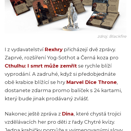
zdroj: Blackfire
I z vydavatelství
Rexhry
přicházejí dvě zprávy.
Zaprvé, rozšíření Yog-Sothot a Černá koza pro
Cthulhu: I smrt může zemřít
se rychle blíží
vyprodání. A zadruhé, když si předobjednáte
obě krabice blížící se hry
Marvel Dice Throne
,
dostanete zdarma promo balíček s 24 kartami,
který bude jinak prodávaný zvlášť.
Nakonec ještě zpráva z
Dina
, které chystá trojici
vzdělávacích her pro děti z řady Chytré kvízy.
Jedna krabičky pomůže s vyjmenovanými slovy,