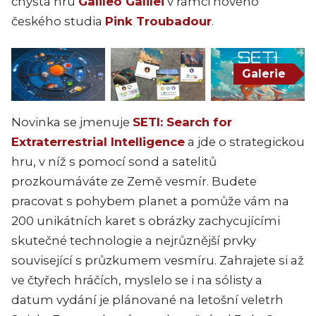
chystá hru
Galileo Galilei
v rámci nového
českého studia
Pink Troubadour
.
Galerie
Novinka se jmenuje
SETI: Search for
Extraterrestrial Intelligence
a jde o strategickou
hru, v níž s pomocí sond a satelitů
prozkoumáváte ze Země vesmír. Budete
pracovat s pohybem planet a pomůže vám na
200 unikátních karet s obrázky zachycujícími
skutečné technologie a nejrůznější prvky
související s průzkumem vesmíru. Zahrajete si až
ve čtyřech hráčích, myslelo se i na sólisty a
datum vydání je plánované na letošní veletrh