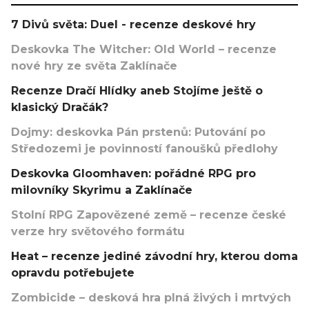
7 Divů světa: Duel - recenze deskové hry
Deskovka The Witcher: Old World – recenze
nové hry ze světa Zaklínače
Recenze Dračí Hlídky aneb Stojíme ještě o
klasický Dračák?
Dojmy: deskovka Pán prstenů: Putování po
Středozemi je povinností fanoušků předlohy
Deskovka Gloomhaven: pořádné RPG pro
milovníky Skyrimu a Zaklínače
Stolní RPG Zapovězené země – recenze české
verze hry světového formátu
Heat – recenze jediné závodní hry, kterou doma
opravdu potřebujete
Zombicide – desková hra plná živých i mrtvých