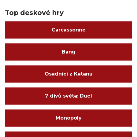
Top deskové hry
Carcassonne
Bang
Osadníci z Katanu
7 divů světa: Duel
Monopoly