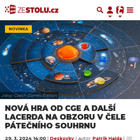
NOVINKA
zdroj: Czech Games Edition
NOVÁ HRA OD CGE A DALŠÍ
LACERDA NA OBZORU V ČELE
PÁTEČNÍHO SOUHRNU
29. 3. 2024 14:00
|
Deskovky
| autor:
Patrik Hajda
|