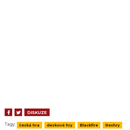
DISKUZE
Tagy:
česká hra
deskové hry
Blackfire
Rexhry