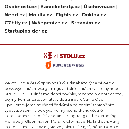
Osobnosti.cz
|
Karaoketexty.cz
|
Úschovna.cz
|
Nedd.cz
|
Moulík.cz
|
Fights.cz
|
Dokina.cz
|
CZhity.cz
|
Našepeníze.cz
|
Srovnám.cz
|
StartupInsider.cz
ZeStolu.cz je český zpravodajský a databázový herní web o
deskových hrách, wargamingu a stolních hrách na hrdiny neboli
RPG či TTRPG. Přinášíme denní novinky, recenze, videorecenze,
dojmy, komentáře, témata, videa a BoardGame Club.
Spolupracujeme se všemi českými a některými zahraničními
vydavatelstvími a pokrýváme hry všeho druhu včetně
Carcassonne, Osadníci z Katanu, Bang, Magic: The Gathering,
Monopoly, Gloomhaven, Mars: Teraformace, Na křídlech, Harry
Potter, Duna, Star Wars, Marvel, Divukraj, Krycí jména, Dobble,