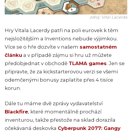
zdroj: Vital Lacerda
Hry Vitala Lacerdy patři na poli eurovek k těm
nejsložitějším a Inventions nebude výjimkou.
Více se o hře dozvíte v našem
samostatném
článku
a v případě zájmu si hru už můžete
předobjednat v obchodě
TLAMA games
. Jen se
připravte, že za kickstarterovou verzi se všemi
odemčenými bonusy zaplatíte přes 4 tisíce
korun.
Dále tu máme dvě zprávy vydavatelství
Blackfire
, které momentálně prochází
inventurou, takže přestože na sklad dorazila
očekávaná deskovka
Cyberpunk 2077: Gangy