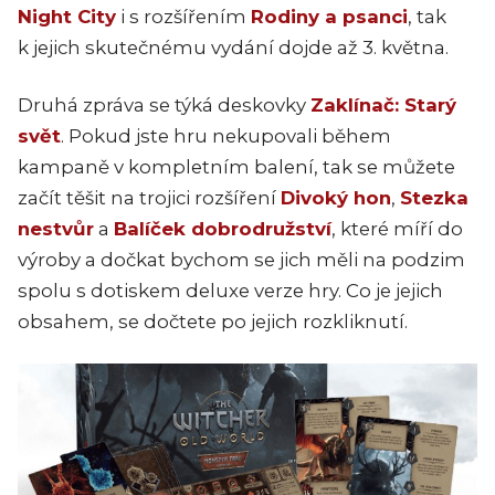
Night City
i s rozšířením
Rodiny a psanci
, tak
k jejich skutečnému vydání dojde až 3. května.
Druhá zpráva se týká deskovky
Zaklínač: Starý
svět
. Pokud jste hru nekupovali během
kampaně v kompletním balení, tak se můžete
začít těšit na trojici rozšíření
Divoký hon
,
Stezka
nestvůr
a
Balíček dobrodružství
, které míří do
výroby a dočkat bychom se jich měli na podzim
spolu s dotiskem deluxe verze hry. Co je jejich
obsahem, se dočtete po jejich rozkliknutí.