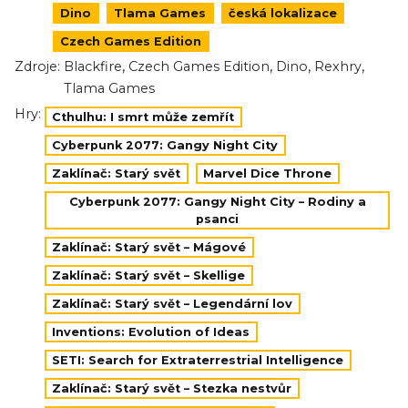
Dino
Tlama Games
česká lokalizace
Czech Games Edition
,
,
,
,
Zdroje:
Blackfire
Czech Games Edition
Dino
Rexhry
Tlama Games
Hry:
Cthulhu: I smrt může zemřít
Cyberpunk 2077: Gangy Night City
Zaklínač: Starý svět
Marvel Dice Throne
Cyberpunk 2077: Gangy Night City – Rodiny a
psanci
Zaklínač: Starý svět – Mágové
Zaklínač: Starý svět – Skellige
Zaklínač: Starý svět – Legendární lov
Inventions: Evolution of Ideas
SETI: Search for Extraterrestrial Intelligence
Zaklínač: Starý svět – Stezka nestvůr