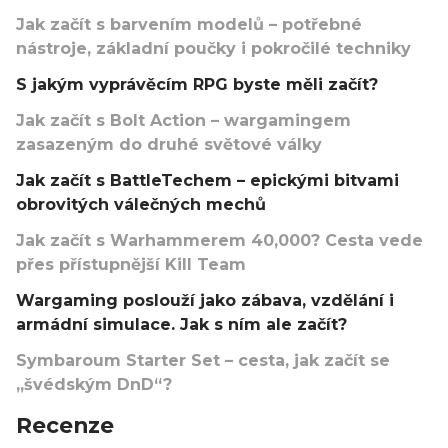
Jak začít s barvením modelů – potřebné
nástroje, základní poučky i pokročilé techniky
S jakým vyprávěcím RPG byste měli začít?
Jak začít s Bolt Action – wargamingem
zasazeným do druhé světové války
Jak začít s BattleTechem – epickými bitvami
obrovitých válečných mechů
Jak začít s Warhammerem 40,000? Cesta vede
přes přístupnější Kill Team
Wargaming poslouží jako zábava, vzdělání i
armádní simulace. Jak s ním ale začít?
Symbaroum Starter Set – cesta, jak začít se
„švédským DnD“?
Recenze