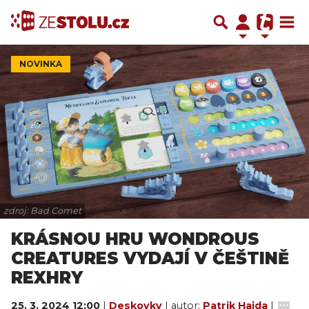
NOVINKA
zdroj: Bad Comet
KRÁSNOU HRU WONDROUS
CREATURES VYDAJÍ V ČEŠTINĚ
REXHRY
25. 3. 2024 12:00
|
Deskovky
| autor:
Patrik Hajda
|