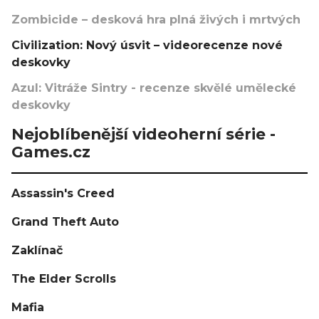
Zombicide – desková hra plná živých i mrtvých
Civilization: Nový úsvit – videorecenze nové
deskovky
Azul: Vitráže Sintry - recenze skvělé umělecké
deskovky
Nejoblíbenější videoherní série -
Games.cz
Assassin's Creed
Grand Theft Auto
Zaklínač
The Elder Scrolls
Mafia