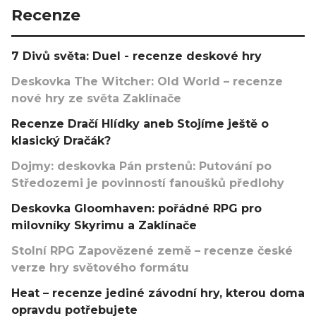
Recenze
7 Divů světa: Duel - recenze deskové hry
Deskovka The Witcher: Old World – recenze
nové hry ze světa Zaklínače
Recenze Dračí Hlídky aneb Stojíme ještě o
klasický Dračák?
Dojmy: deskovka Pán prstenů: Putování po
Středozemi je povinností fanoušků předlohy
Deskovka Gloomhaven: pořádné RPG pro
milovníky Skyrimu a Zaklínače
Stolní RPG Zapovězené země – recenze české
verze hry světového formátu
Heat – recenze jediné závodní hry, kterou doma
opravdu potřebujete