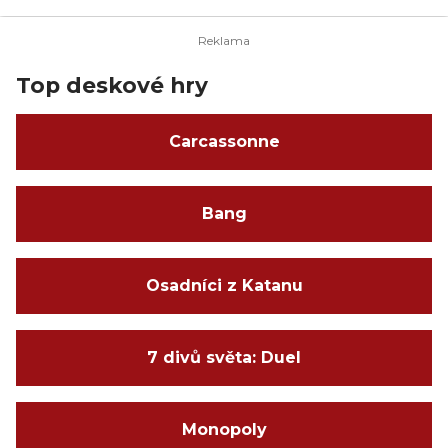
Top deskové hry
Carcassonne
Bang
Osadníci z Katanu
7 divů světa: Duel
Monopoly