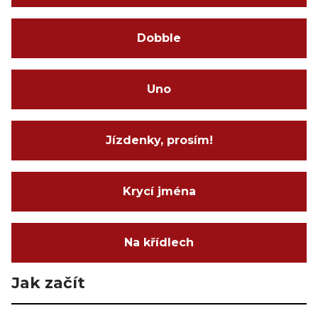
Dobble
Uno
Jízdenky, prosím!
Krycí jména
Na křídlech
Jak začít