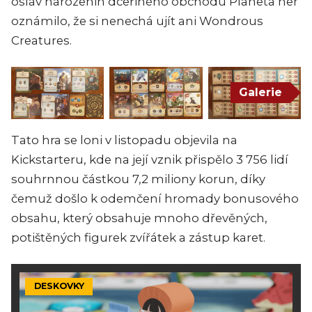
oslav narozenin dceřiného obchodu Planeta her
oznámilo, že si nenechá ujít ani Wondrous
Creatures.
Galerie
Tato hra se loni v listopadu objevila na
Kickstarteru, kde na její vznik přispělo 3 756 lidí
souhrnnou částkou 7,2 miliony korun, díky
čemuž došlo k odemčení hromady bonusového
obsahu, který obsahuje mnoho dřevěných,
potištěných figurek zvířátek a zástup karet.
DESKOVKY