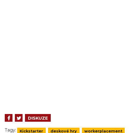
DISKUZE
Tagy:
Kickstarter
deskové hry
workerplacement