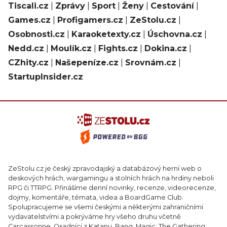
Tiscali.cz
|
Zprávy
|
Sport
|
Ženy
|
Cestování
|
Games.cz
|
Profigamers.cz
|
ZeStolu.cz
|
Osobnosti.cz
|
Karaoketexty.cz
|
Úschovna.cz
|
Nedd.cz
|
Moulík.cz
|
Fights.cz
|
Dokina.cz
|
CZhity.cz
|
Našepeníze.cz
|
Srovnám.cz
|
StartupInsider.cz
ZeStolu.cz je český zpravodajský a databázový herní web o
deskových hrách, wargamingu a stolních hrách na hrdiny neboli
RPG či TTRPG. Přinášíme denní novinky, recenze, videorecenze,
dojmy, komentáře, témata, videa a BoardGame Club.
Spolupracujeme se všemi českými a některými zahraničními
vydavatelstvími a pokrýváme hry všeho druhu včetně
Carcassonne, Osadníci z Katanu, Bang, Magic: The Gathering,