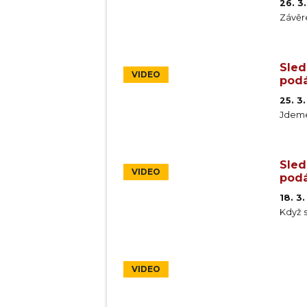
26. 3
Závěr
Sled
VIDEO
podá
25. 3
Jdeme
Sled
VIDEO
podá
18. 3
Když 
VIDEO