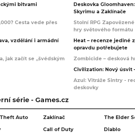
ickými bitvami
Deskovka Gloomhaven: 
Skyrimu a Zaklínače
000? Cesta vede přes
Stolní RPG Zapovězené
hry světového formátu
va, vzdělání i armádní
Heat – recenze jediné 
opravdu potřebujete
, jak začít se „švédským
Zombicide – desková hr
Civilization: Nový úsvi
Azul: Vitráže Sintry - 
deskovky
rní série - Games.cz
Theft Auto
Zaklínač
The Elder S
y
Call of Duty
Diablo