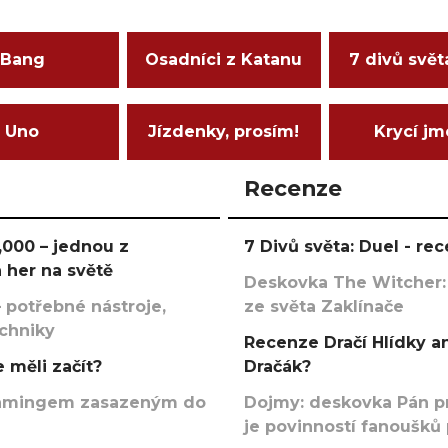
Bang
Osadníci z Katanu
7 divů svět
Uno
Jízdenky, prosím!
Krycí j
Recenze
000 – jednou z
7 Divů světa: Duel - r
 her na světě
Deskovka The Witcher:
 potřebné nástroje,
ze světa Zaklínače
echniky
Recenze Dračí Hlídky an
 měli začít?
Dračák?
argamingem zasazeným do
Dojmy: deskovka Pán p
je povinností fanoušků