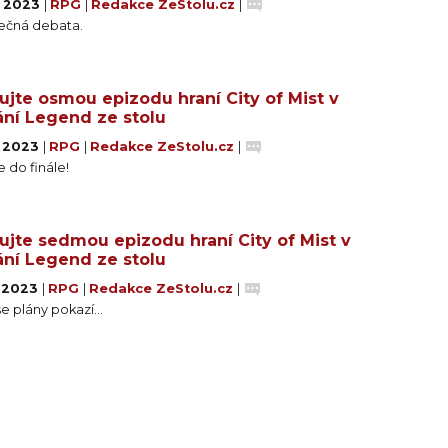
. 2023
|
RPG
|
Redakce ZeStolu.cz
|
ečná debata.
ujte osmou epizodu hraní City of Mist v
ní Legend ze stolu
. 2023
|
RPG
|
Redakce ZeStolu.cz
|
 do finále!
ujte sedmou epizodu hraní City of Mist v
ní Legend ze stolu
. 2023
|
RPG
|
Redakce ZeStolu.cz
|
se plány pokazí…