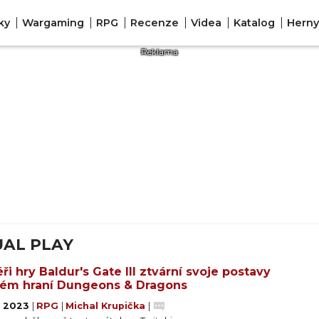
ky
Wargaming
RPG
Recenze
Videa
Katalog
Herny
UAL PLAY
ři hry Baldur's Gate III ztvární svoje postavy
vém hraní Dungeons & Dragons
. 2023
|
RPG
|
Michal Krupička
|