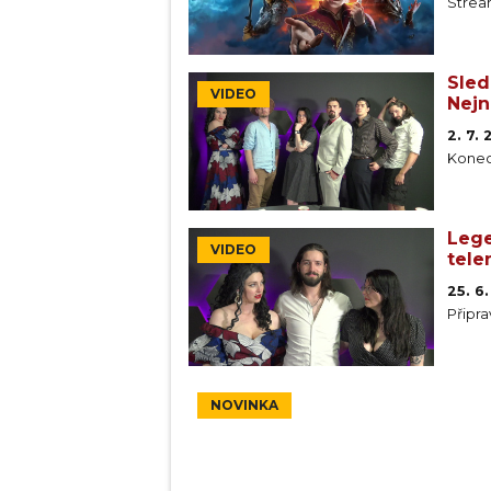
Strea
Sled
VIDEO
Nejn
2. 7.
Konec
Lege
VIDEO
tele
25. 6
Připra
NOVINKA