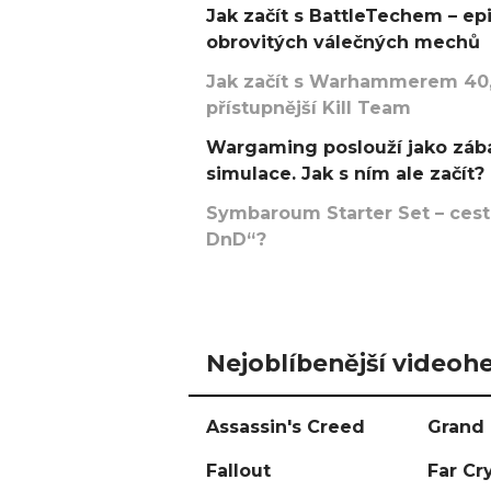
Jak začít s BattleTechem – ep
obrovitých válečných mechů
Jak začít s Warhammerem 40,
přístupnější Kill Team
Wargaming poslouží jako zába
simulace. Jak s ním ale začít?
Symbaroum Starter Set – cesta
DnD“?
Nejoblíbenější videohe
Assassin's Creed
Grand 
Fallout
Far Cr