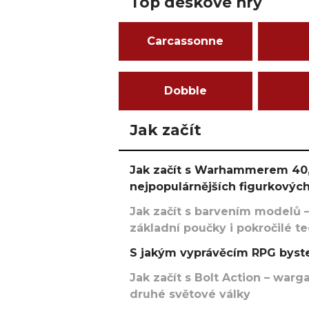
Top deskové hry
Carcassonne
Dobble
Jak začít
Jak začít s Warhammerem 40,
nejpopulárnějších figurkových
Jak začít s barvením modelů –
základní poučky i pokročilé t
S jakým vyprávěcím RPG byste
Jak začít s Bolt Action – w
druhé světové války