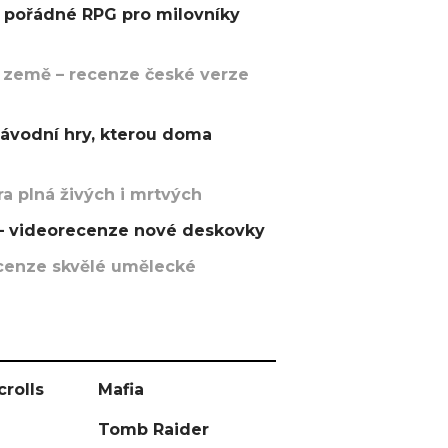
pořádné RPG pro milovníky
 země – recenze české verze
závodní hry, kterou doma
a plná živých i mrtvých
t – videorecenze nové deskovky
recenze skvělé umělecké
crolls
Mafia
Tomb Raider