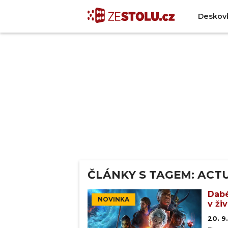
Deskov
ČLÁNKY S TAGEM: ACT
Dabé
NOVINKA
v ži
20. 9