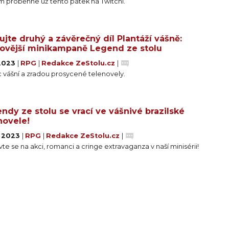
m proběhne už tento pátek na Twitchi.
ujte druhý a závěrečný díl Plantáží vášně:
ovější minikampaně Legend ze stolu
 2023
|
RPG
|
Redakce ZeStolu.cz
|
 vášní a zradou prosycené telenovely.
ndy ze stolu se vrací ve vášnivé brazilské
novele!
. 2023
|
RPG
|
Redakce ZeStolu.cz
|
vte se na akci, romanci a cringe extravaganza v naší minisérii!