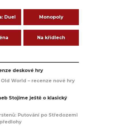
a: Duel
Monopoly
ména
Na křídlech
ecenze deskové hry
 Old World – recenze nové hry
eb Stojíme ještě o klasický
rstenů: Putování po Středozemi
 předlohy