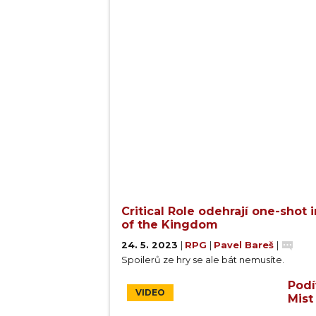
Critical Role odehrají one-shot
of the Kingdom
24. 5. 2023
|
RPG
|
Pavel Bareš
|
Spoilerů ze hry se ale bát nemusíte.
Podí
VIDEO
Mist