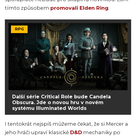
tímto způsobe
m
promovali Elden Ring
.
RPG
Další série Critical Role bude Candela
Obscura. Jde o novou hru v novém
systému Illuminated Worlds
I tentokrát nejspíš můžeme čekat, že si Mercer a
jeho hráči upraví klasické
D&D
mechaniky po