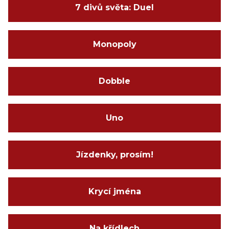
7 divů světa: Duel
Monopoly
Dobble
Uno
Jízdenky, prosím!
Krycí jména
Na křídlech