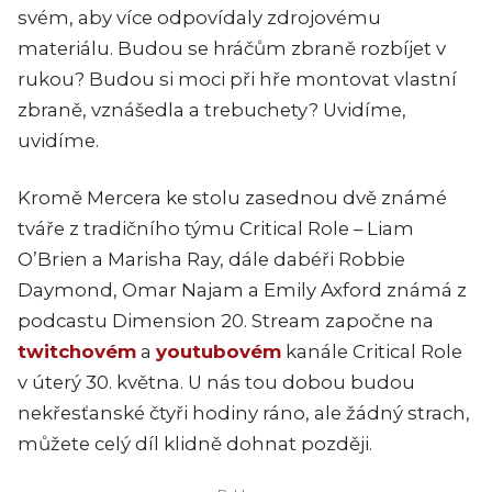
svém, aby více odpovídaly zdrojovému
materiálu. Budou se hráčům zbraně rozbíjet v
rukou? Budou si moci při hře montovat vlastní
zbraně, vznášedla a trebuchety? Uvidíme,
uvidíme.
Kromě Mercera ke stolu zasednou dvě známé
tváře z tradičního týmu Critical Role –
Liam
O’Brien a Marisha Ray, dále dabéři Robbie
Daymond, Omar Najam a Emily Axford známá z
podcastu Dimension 20. Stream započne na
twitchovém
a
youtubovém
kanále Critical Role
v úterý 30. května. U nás tou dobou budou
nekřesťanské čtyři hodiny ráno, ale žádný strach,
můžete celý díl klidně dohnat později.