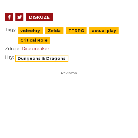
DISKUZE
Tagy:
videohry
Zelda
TTRPG
actual play
Critical Role
Zdroje:
Dicebreaker
Hry:
Dungeons & Dragons