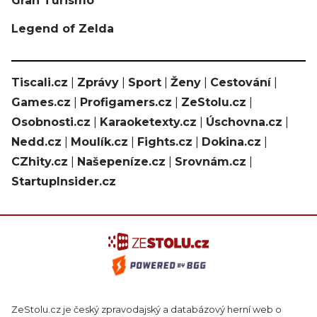
Gran Turismo
Legend of Zelda
Tiscali.cz
|
Zprávy
|
Sport
|
Ženy
|
Cestování
|
Games.cz
|
Profigamers.cz
|
ZeStolu.cz
|
Osobnosti.cz
|
Karaoketexty.cz
|
Úschovna.cz
|
Nedd.cz
|
Moulík.cz
|
Fights.cz
|
Dokina.cz
|
CZhity.cz
|
Našepeníze.cz
|
Srovnám.cz
|
StartupInsider.cz
ZeStolu.cz je český zpravodajský a databázový herní web o