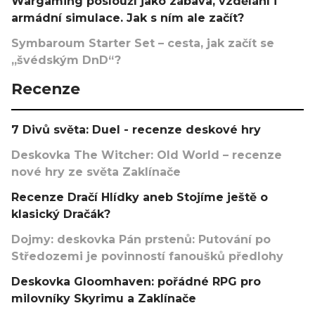
Wargaming poslouží jako zábava, vzdělání i
armádní simulace. Jak s ním ale začít?
Symbaroum Starter Set – cesta, jak začít se
„švédským DnD“?
Recenze
7 Divů světa: Duel - recenze deskové hry
Deskovka The Witcher: Old World – recenze
nové hry ze světa Zaklínače
Recenze Dračí Hlídky aneb Stojíme ještě o
klasický Dračák?
Dojmy: deskovka Pán prstenů: Putování po
Středozemi je povinností fanoušků předlohy
Deskovka Gloomhaven: pořádné RPG pro
milovníky Skyrimu a Zaklínače