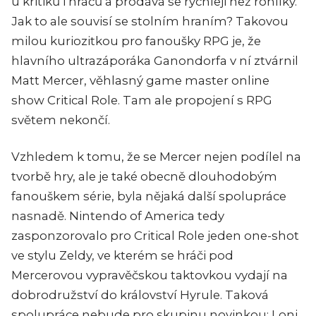
u kritiků i hráčů a prodává se rychleji než rohlíky.
Jak to ale souvisí se stolním hraním? Takovou
milou kuriozitkou pro fanoušky RPG je, že
hlavního ultrazáporáka Ganondorfa v ní ztvárnil
Matt Mercer, věhlasný game master online
show Critical Role. Tam ale propojení s RPG
světem nekončí.
Vzhledem k tomu, že se Mercer nejen podílel na
tvorbě hry, ale je také obecně dlouhodobým
fanouškem série, byla nějaká další spolupráce
nasnadě. Nintendo of America tedy
zasponzorovalo pro Critical Role jeden one-shot
ve stylu Zeldy, ve kterém se hráči pod
Mercerovou vypravěčskou taktovkou vydají na
dobrodružství do království Hyrule. Taková
spolupráce nebude pro skupinu novinkou: Loni