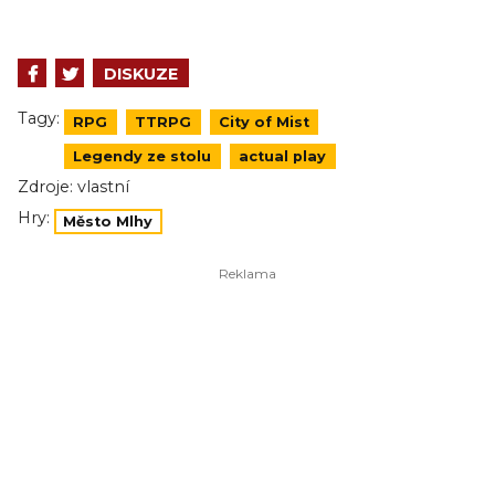
DISKUZE
Tagy:
RPG
TTRPG
City of Mist
Legendy ze stolu
actual play
Zdroje:
vlastní
Hry:
Město Mlhy