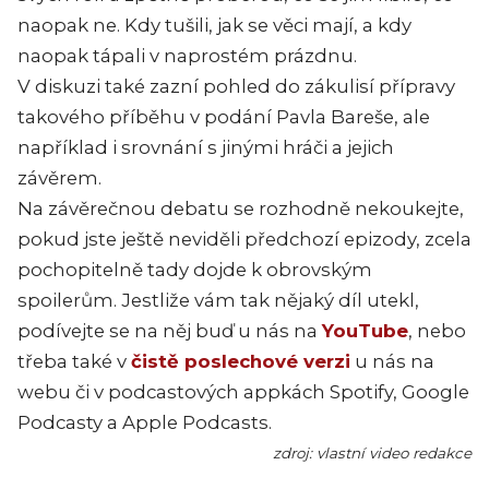
naopak ne. Kdy tušili, jak se věci mají, a kdy
naopak tápali v naprostém prázdnu.
V diskuzi také zazní pohled do zákulisí přípravy
takového příběhu v podání Pavla Bareše, ale
například i srovnání s jinými hráči a jejich
závěrem.
Na závěrečnou debatu se rozhodně nekoukejte,
pokud jste ještě neviděli předchozí epizody, zcela
pochopitelně tady dojde k obrovským
spoilerům. Jestliže vám tak nějaký díl utekl,
podívejte se na něj buď u nás na
YouTube
, nebo
třeba také v
čistě poslechové verzi
u nás na
webu či v podcastových appkách Spotify, Google
Podcasty a Apple Podcasts.
zdroj: vlastní video redakce