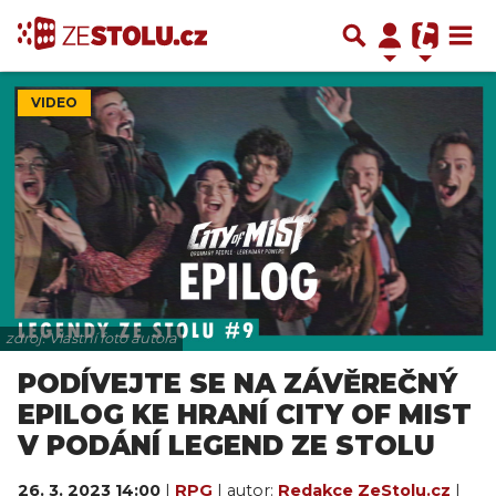
VIDEO
zdroj: Vlastní foto autora
PODÍVEJTE SE NA ZÁVĚREČNÝ
EPILOG KE HRANÍ CITY OF MIST
V PODÁNÍ LEGEND ZE STOLU
26. 3. 2023 14:00
|
RPG
| autor:
Redakce ZeStolu.cz
|