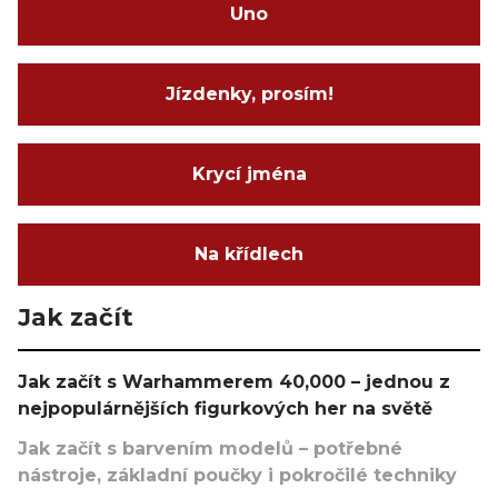
Uno
Jízdenky, prosím!
Krycí jména
Na křídlech
Jak začít
Jak začít s Warhammerem 40,000 – jednou z
nejpopulárnějších figurkových her na světě
Jak začít s barvením modelů – potřebné
nástroje, základní poučky i pokročilé techniky