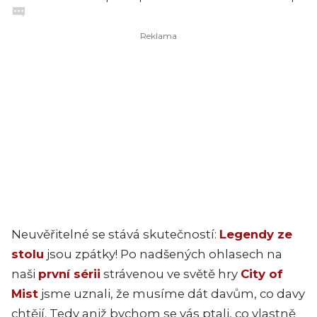
Neuvěřitelné se stává skutečností:
Legendy ze
stolu
jsou zpátky! Po nadšených ohlasech na
na
ši
první sérii
stráve
nou ve světě hry
City of
Mist
jsme uznali, že musíme dát davům, co davy
chtějí. Tedy aniž bychom se vás ptali, co vlastně