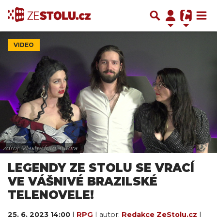
VIDEO
zdroj: Vlastní foto autora
LEGENDY ZE STOLU SE VRACÍ
VE VÁŠNIVÉ BRAZILSKÉ
TELENOVELE!
25. 6. 2023 14:00
|
RPG
| autor:
Redakce ZeStolu.cz
|