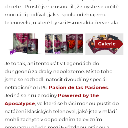
chcete... Prostě jsme usoudili, že byste se určitě
moc rádi podívali, jak si spolu odehrajeme
telenovelu, u které by se i Esmeralda červenala.
Galerie
Je to tak, ani tentokrát v Legendách do
dungeonů za draky nepolezeme. Místo toho
jsme se rozhodli natočit dvoudílný speciál
netradičního RPG
Pasión de las Pasiones
.
Jedná se hru z rodiny
Powered by the
Apocalypse
, ve
které se hráči mohou pustit do
natáčení klasických telenovel, jaké jste v mládí
mohli zachytit v odpoledním televizním
programu někde mezi Hvězdnou bránou a