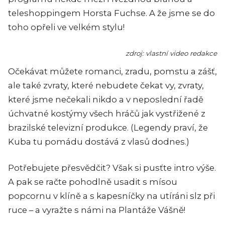
teleshoppingem Horsta Fuchse. A že jsme se do
toho opřeli ve velkém stylu!
zdroj: vlastní video redakce
Očekávat můžete romanci, zradu, pomstu a zášť,
ale také zvraty, které nebudete čekat vy, zvraty,
které jsme nečekali nikdo a v neposlední řadě
úchvatné kostýmy všech hráčů jak vystřižené z
brazilské televizní produkce. (Legendy praví, že
Kuba tu pomádu dostává z vlasů dodnes.)
Potřebujete přesvědčit? Však si pusťte intro výše.
A pak se račte pohodlně usadit s mísou
popcornu v klíně a s kapesníčky na utíráni slz při
ruce – a vyražte s námi na Plantáže Vášně!