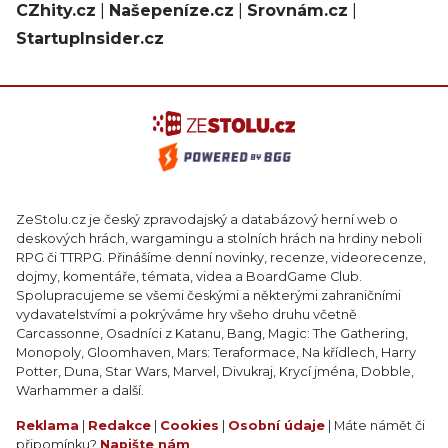
CZhity.cz
|
Našepeníze.cz
|
Srovnám.cz
|
StartupInsider.cz
ZeStolu.cz je český zpravodajský a databázový herní web o
deskových hrách, wargamingu a stolních hrách na hrdiny neboli
RPG či TTRPG. Přinášíme denní novinky, recenze, videorecenze,
dojmy, komentáře, témata, videa a BoardGame Club.
Spolupracujeme se všemi českými a některými zahraničními
vydavatelstvími a pokrýváme hry všeho druhu včetně
Carcassonne, Osadníci z Katanu, Bang, Magic: The Gathering,
Monopoly, Gloomhaven, Mars: Teraformace, Na křídlech, Harry
Potter, Duna, Star Wars, Marvel, Divukraj, Krycí jména, Dobble,
Warhammer a další.
Reklama
|
Redakce
|
Cookies
|
Osobní údaje
| Máte námět či
připomínku?
Napište nám