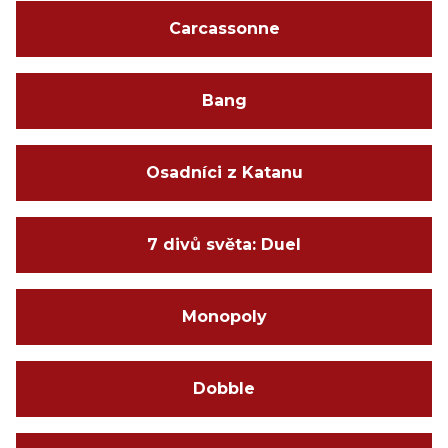
Carcassonne
Bang
Osadníci z Katanu
7 divů světa: Duel
Monopoly
Dobble