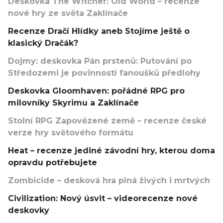
Deskovka The Witcher: Old World – recenze
nové hry ze světa Zaklínače
Recenze Dračí Hlídky aneb Stojíme ještě o
klasický Dračák?
Dojmy: deskovka Pán prstenů: Putování po
Středozemi je povinností fanoušků předlohy
Deskovka Gloomhaven: pořádné RPG pro
milovníky Skyrimu a Zaklínače
Stolní RPG Zapovězené země – recenze české
verze hry světového formátu
Heat – recenze jediné závodní hry, kterou doma
opravdu potřebujete
Zombicide – desková hra plná živých i mrtvých
Civilization: Nový úsvit – videorecenze nové
deskovky