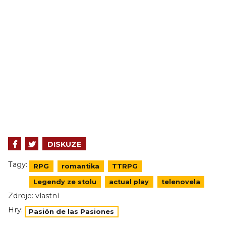
DISKUZE
Tagy:
RPG
romantika
TTRPG
Legendy ze stolu
actual play
telenovela
Zdroje:
vlastní
Hry:
Pasión de las Pasiones