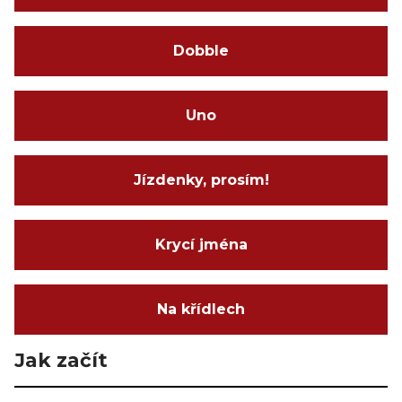
Dobble
Uno
Jízdenky, prosím!
Krycí jména
Na křídlech
Jak začít