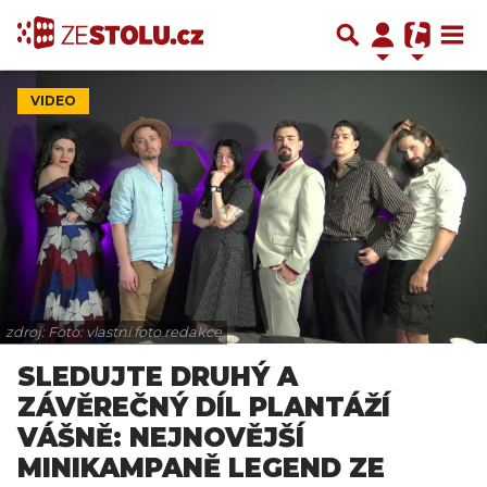
VIDEO
zdroj: Foto: vlastní foto redakce
SLEDUJTE DRUHÝ A
ZÁVĚREČNÝ DÍL PLANTÁŽÍ
VÁŠNĚ: NEJNOVĚJŠÍ
MINIKAMPANĚ LEGEND ZE