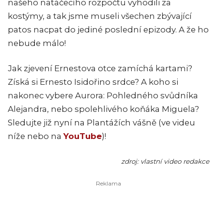
našeho natáčecího rozpočtu vyhodili za
kostýmy, a tak jsme museli všechen zbývající
patos nacpat do jediné poslední epizody. A že ho
nebude málo!
Jak zjevení Ernestova otce zamíchá kartami?
Získá si Ernesto Isidořino srdce? A koho si
nakonec vybere Aurora: Pohledného svůdníka
Alejandra, nebo spolehlivého koňáka Miguela?
Sledujte již nyní na Plantážích vášně (ve videu
níže nebo na
YouTube
)!
zdroj: vlastní video redakce