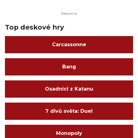
Top deskové hry
Carcassonne
Bang
Osadníci z Katanu
7 divů světa: Duel
Monopoly