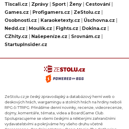
Tiscali.cz
|
Zprávy
|
Sport
|
Ženy
|
Cestování
|
Games.cz
|
Profigamers.cz
|
ZeStolu.cz
|
Osobnosti.cz
|
Karaoketexty.cz
|
Úschovna.cz
|
Nedd.cz
|
Moulík.cz
|
Fights.cz
|
Dokina.cz
|
CZhity.cz
|
Našepeníze.cz
|
Srovnám.cz
|
StartupInsider.cz
ZeStolu.cz je český zpravodajský a databázový herní web o
deskových hrách, wargamingu a stolních hrách na hrdiny neboli
RPG či TTRPG. Přinášíme denní novinky, recenze, videorecenze,
dojmy, komentáře, témata, videa a BoardGame Club.
Spolupracujeme se všemi českými a některými zahraničními
vydavatelstvími a pokrýváme hry všeho druhu včetně