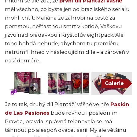
Přitom se ale zdá, že
první díl Plantáží vášně
měl všechno, co byste jen od brazilského seriálu
mohli chtít: Mafiána ze záhrobí na cestě za
pomstou, nešťastnou smrt v koridě, Vaškovu
jizvu nad bradavkou i Kryštofův eightpack. Ale
toho bohdá nebude, abychom tu premiéru
netrumfli hned v následujícím díle – a zároveň v
naší derniéře.
Galerie
Je to tak, druhý díl Plantáží vášně ve hře
Pasión
de Las Pasiones
bude rovnou i posledním.
Pravda, pravda, správná telenovela se má
táhnout po alespoň dvacet sérií. My ale většinu