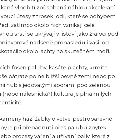
ekaná vlnobití způsobená náhlou akcelerací
voucí útesy z trosek lodí, které se pohybem
d, zatímco okolo nich vznikají celé
ou srstí se ukrývají v listoví jako žraloci pod
ní tvorové nadšeně pronásledují vaši loď
skotačilo okolo jachty na skutečném moři.
ících fošen paluby, kasáte plachty, krmíte
še pátráte po nejbližší pevné zemi nebo po
lonii hub s jedovatými sporami pod zelenou
(nebo nálesnická?) kultura je plná milých
enticitě.
s kameny hází žabky o větve; pestrobarevné
 aby je při přepadnutí přes palubu zbytek
bo procesy vaření a užívání paliv, které z