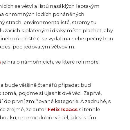
ících se větví a listů nasáklých leptavým
 na ohromných lodích poháněných
ý strach, environmentalisté, stromy tu
kluzácích s plátěnými draky místo plachet, aby
jiného útočiště či se vydali na nebezpečný hon
h kdesi pod jedovatým větvovím.
a
je hra o námořnících, ve které roli moře
sa bude většině čtenářů připadat buď
itomá, pojďme si ujasnit dvě věci. Zaprvé,
dí do první zmiňované kategorie. A zadruhé, s
íce zřejmé, že autor
Felix Isaacs
si tenhle
ouku; on moc dobře věděl, jak si s tím