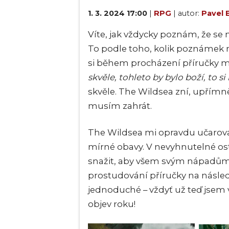
1. 3. 2024 17:00
|
RPG
| autor:
Pavel 
Víte, jak vždycky poznám, že s
To podle toho, kolik poznámek n
si během procházení příručky m
skvěle, tohleto by bylo boží, to 
skvěle. The Wildsea zní, upřímn
musím zahrát.
The Wildsea mi opravdu učarova
mírné obavy. V nevyhnutelné ost
snažit, aby všem svým nápadům 
prostudování příručky na následu
jednoduché – vždyť už teď jsem v
objev roku!