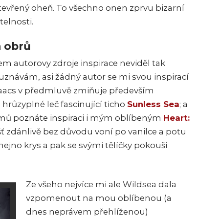
tevřený oheň. To všechno onen zprvu bizarní
telnosti.
h obrů
sem autorovy zdroje inspirace neviděl tak
a uznávám, asi žádný autor se mi svou inspirací
 Isaacs v předmluvě zmiňuje především
; hrůzyplné leč fascinující ticho
Sunless Sea
; a
émů poznáte inspiraci i mým oblíbeným
Heart:
ť zdánlivě bez důvodu voní po vanilce a potu
jno krys a pak se svými tělíčky pokouší
Ze všeho nejvíce mi ale Wildsea dala
vzpomenout na mou oblíbenou (a
dnes neprávem přehlíženou)