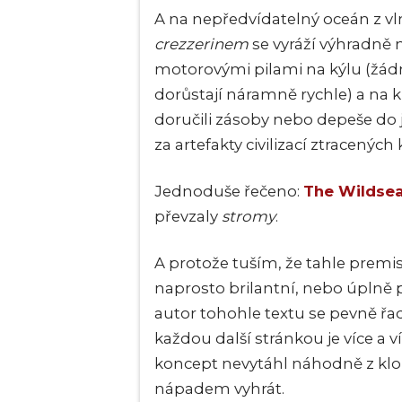
A na nepředvídatelný oceán z vln
crezzerinem
se vyráží výhradně
motorovými pilami na kýlu (žádn
dorůstají náramně rychle) a na 
doručili zásoby nebo depeše do 
za artefakty civilizací ztracenýc
Jednoduše řečeno:
The Wildse
převzaly
stromy
.
A protože tuším, že tahle premi
naprosto brilantní, nebo úplně p
autor tohohle textu se pevně řa
každou další stránkou je více a v
koncept nevytáhl náhodně z klob
nápadem vyhrát.