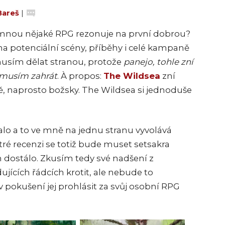
Bareš
|
e mnou nějaké RPG rezonuje na první dobrou?
a potenciální scény, příběhy i celé kampaně
usím dělat stranou, protože
panejo, tohle zní
si musím zahrát
.
À propos:
The Wildsea
zní
ě, naprosto božsky. The Wildsea si jednoduše
lo a to ve mně na jednu stranu vyvolává
ré recenzi se totiž bude muset setsakra
dostálo. Zkusím tedy své nadšení z
jících řádcích krotit, ale nebude to
 pokušení jej prohlásit za svůj osobní RPG