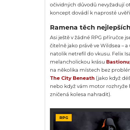
očividných důvodů nevyžadují o
koncept dovádí k naprosté uvěři
Ramena těch nejlepšíc
Asi ještě v žádné RPG příručce j
čitelně jako právě ve Wildsea – 
natolik netrefil do vkusu. Felix
melancholickou krásu
Bastionu
na několika místech bez probl
The City Beneath
(jako když déš
nebo když vám motor rozhryže he
zničená kolesa nahradit).
RPG