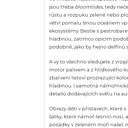
jsou třeba
bloomtides
, tedy neč
růstu a rozpuku zeleně nebo plo
větví pomalu šinou oceánem vpře
ekosystémy. Bestie s pestrobarevn
hladinou, zatímco opicím podob
podobně, jako by hejno delfínů 
A vy to všechno sledujete z vrzaj
motor palivem a z hlídkového ko
zbarvení listoví prozrazující ko
hladinou. I samotná námořnická 
detailů dodávajících světu na aut
Obrazy dětí v přístavech, které 
šátky, které námoř-lesníci nosí,
posádky v zeleném moři našel; ne