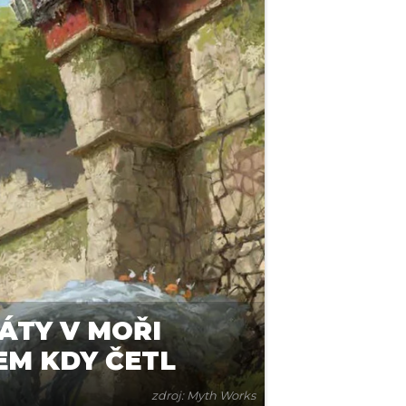
ÁTY V MOŘI
EM KDY ČETL
zdroj: Myth Works