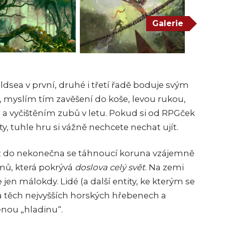
Galerie
sea v první, druhé i třetí řadě boduje svým
 myslím tím zavěšení do koše, levou rukou,
h a vyčištěním zubů v letu. Pokud si od RPGček
y, tuhle hru si vážně nechcete nechat ujít.
tiž do nekonečna se táhnoucí koruna vzájemně
mů, která pokrývá
doslova celý svět
. Na zemi
jen málokdy. Lidé (a další entity, ke kterým se
na těch nejvyšších horských hřebenech a
enou „hladinu“.