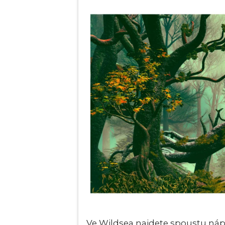
Ve Wildsea najdete spoustu náp