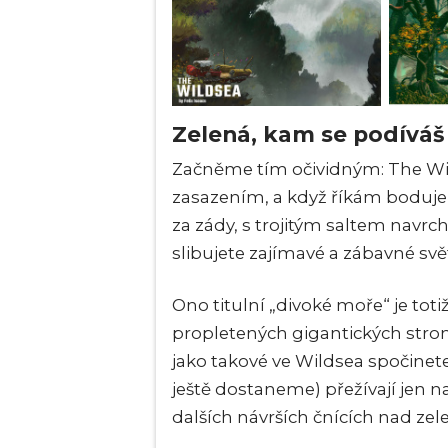
Zelená, kam se podíváš
Začněme tím očividným: The Wild
zasazením, a když říkám boduje,
za zády, s trojitým saltem navrc
slibujete zajímavé a zábavné svět
Ono titulní „divoké moře“ je to
propletených
gigantických stro
jako takové ve Wildsea spočinete 
ještě dostaneme) přežívají jen 
dalších návrších čnících nad zel