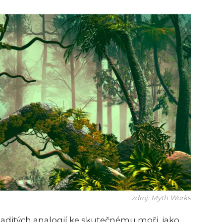
zdroj: Myth Works
aditých analogií ke skutečnému moři, jako