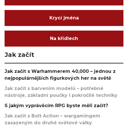
Krycí jména
Na křídlech
Jak začít
Jak začít s Warhammerem 40,000 – jednou z
nejpopulárnějších figurkových her na světě
Jak začít s barvením modelů – potřebné
nástroje, základní poučky i pokročilé techniky
S jakým vyprávěcím RPG byste měli začít?
Jak začít s Bolt Action – wargamingem
zasazeným do druhé světové války