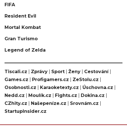
FIFA
Resident Evil
Mortal Kombat
Gran Turismo
Legend of Zelda
Tiscali.cz
|
Zprávy
|
Sport
|
Ženy
|
Cestování
|
Games.cz
|
Profigamers.cz
|
ZeStolu.cz
|
Osobnosti.cz
|
Karaoketexty.cz
|
Úschovna.cz
|
Nedd.cz
|
Moulík.cz
|
Fights.cz
|
Dokina.cz
|
CZhity.cz
|
Našepeníze.cz
|
Srovnám.cz
|
StartupInsider.cz