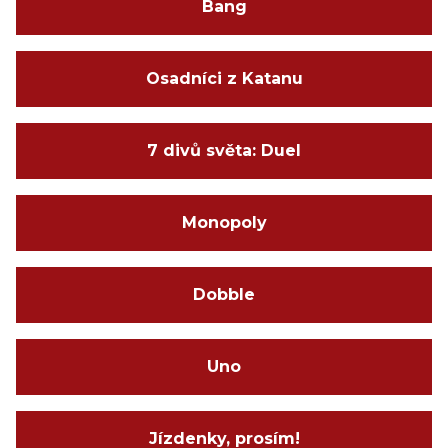
Bang
Osadníci z Katanu
7 divů světa: Duel
Monopoly
Dobble
Uno
Jízdenky, prosím!