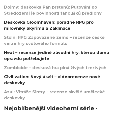
Dojmy: deskovka Pán prstenů: Putování po
Středozemi je povinností fanoušků předlohy
Deskovka Gloomhaven: pořádné RPG pro
milovníky Skyrimu a Zaklínače
Stolní RPG Zapovězené země – recenze české
verze hry světového formátu
Heat – recenze jediné závodní hry, kterou doma
opravdu potřebujete
Zombicide – desková hra plná živých i mrtvých
Civilization: Nový úsvit – videorecenze nové
deskovky
Azul: Vitráže Sintry - recenze skvělé umělecké
deskovky
Nejoblíbenější videoherní série -