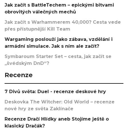
Jak začít s BattleTechem – epickými bitvami
obrovitých válečných mechů
Jak začít s Warhammerem 40,000? Cesta vede
přes přístupnější Kill Team
Wargaming poslouží jako zábava, vzdělání i
armádní simulace. Jak s ním ale začít?
Symbaroum Starter Set – cesta, jak začít se
„švédským DnD“?
Recenze
7 Divů světa: Duel - recenze deskové hry
Deskovka The Witcher: Old World – recenze
nové hry ze světa Zaklínače
Recenze Dračí Hlídky aneb Stojíme ještě o
klasický Dračák?