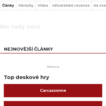
Články
Obrázky
Videa
Uživatelské recenze
Ke sta
Nic tady není
NEJNOVĚJŠÍ ČLÁNKY
Top deskové hry
Carcassonne