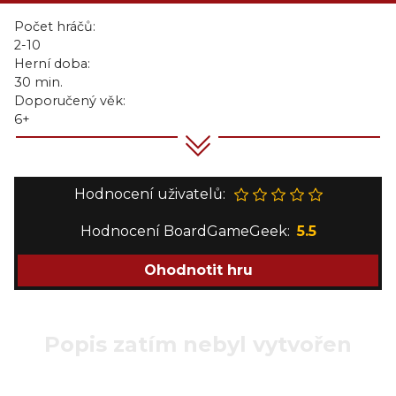
Počet hráčů:
2-10
Herní doba:
30 min.
Doporučený věk:
6+
Hodnocení uživatelů:
Hodnocení BoardGameGeek:
5.5
Ohodnotit hru
Popis zatím nebyl vytvořen