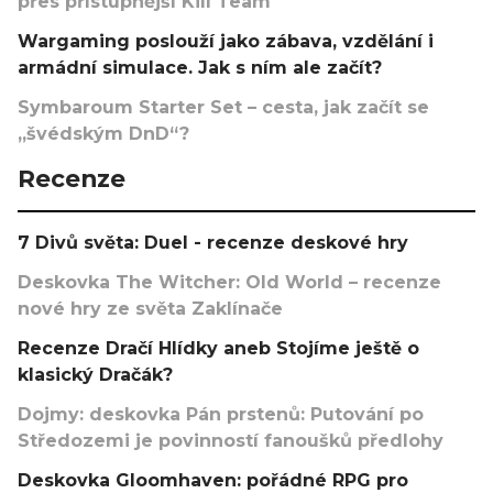
přes přístupnější Kill Team
Wargaming poslouží jako zábava, vzdělání i
armádní simulace. Jak s ním ale začít?
Symbaroum Starter Set – cesta, jak začít se
„švédským DnD“?
Recenze
7 Divů světa: Duel - recenze deskové hry
Deskovka The Witcher: Old World – recenze
nové hry ze světa Zaklínače
Recenze Dračí Hlídky aneb Stojíme ještě o
klasický Dračák?
Dojmy: deskovka Pán prstenů: Putování po
Středozemi je povinností fanoušků předlohy
Deskovka Gloomhaven: pořádné RPG pro