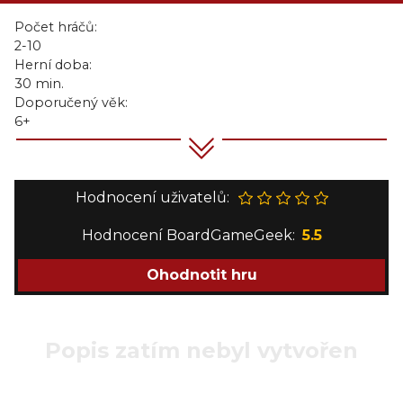
Počet hráčů:
2-10
Herní doba:
30 min.
Doporučený věk:
6+
Hodnocení uživatelů:
Hodnocení BoardGameGeek:
5.5
Ohodnotit hru
Popis zatím nebyl vytvořen