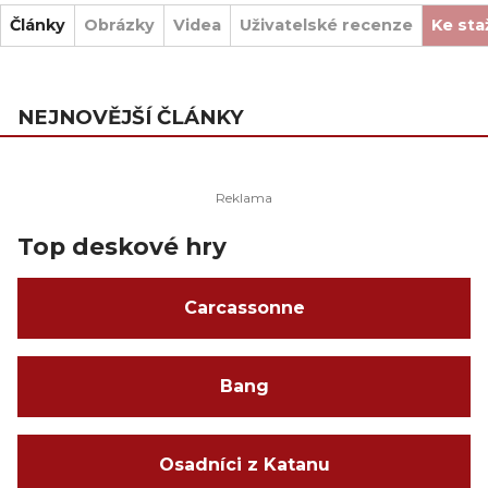
Články
Obrázky
Videa
Uživatelské recenze
Ke sta
NEJNOVĚJŠÍ ČLÁNKY
Top deskové hry
Carcassonne
Bang
Osadníci z Katanu