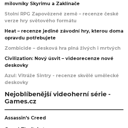
milovníky Skyrimu a Zaklínače
Stolní RPG Zapovězené země – recenze české
verze hry světového formátu
Heat – recenze jediné závodní hry, kterou doma
opravdu potřebujete
Zombicide – desková hra plná živých i mrtvých
Civilization: Nový úsvit – videorecenze nové
deskovky
Azul: Vitráže Sintry - recenze skvělé umělecké
deskovky
Nejoblíbenější videoherní série -
Games.cz
Assassin's Creed