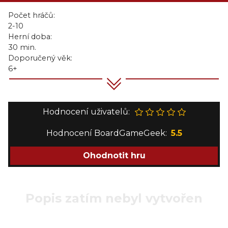
Počet hráčů:
2-10
Herní doba:
30 min.
Doporučený věk:
6+
Hodnocení uživatelů:
Hodnocení BoardGameGeek:
5.5
Ohodnotit hru
Popis zatím nebyl vytvořen