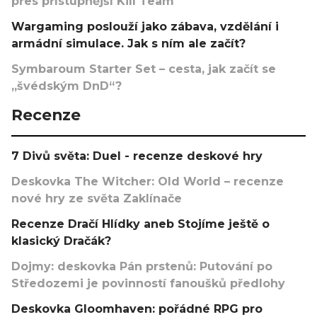
přes přístupnější Kill Team
Wargaming poslouží jako zábava, vzdělání i
armádní simulace. Jak s ním ale začít?
Symbaroum Starter Set – cesta, jak začít se
„švédským DnD“?
Recenze
7 Divů světa: Duel - recenze deskové hry
Deskovka The Witcher: Old World – recenze
nové hry ze světa Zaklínače
Recenze Dračí Hlídky aneb Stojíme ještě o
klasický Dračák?
Dojmy: deskovka Pán prstenů: Putování po
Středozemi je povinností fanoušků předlohy
Deskovka Gloomhaven: pořádné RPG pro