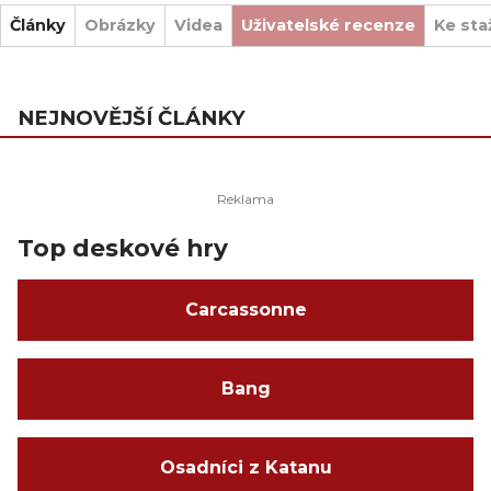
Články
Obrázky
Videa
Uživatelské recenze
Ke sta
NEJNOVĚJŠÍ ČLÁNKY
Top deskové hry
Carcassonne
Bang
Osadníci z Katanu