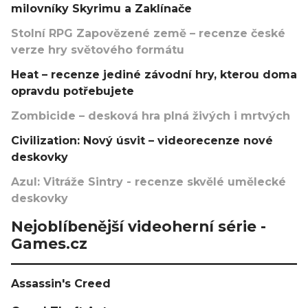
milovníky Skyrimu a Zaklínače
Stolní RPG Zapovězené země – recenze české
verze hry světového formátu
Heat – recenze jediné závodní hry, kterou doma
opravdu potřebujete
Zombicide – desková hra plná živých i mrtvých
Civilization: Nový úsvit – videorecenze nové
deskovky
Azul: Vitráže Sintry - recenze skvělé umělecké
deskovky
Nejoblíbenější videoherní série -
Games.cz
Assassin's Creed