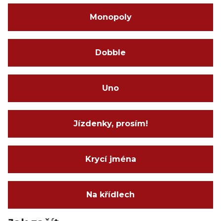
Monopoly
Dobble
Uno
Jízdenky, prosím!
Krycí jména
Na křídlech