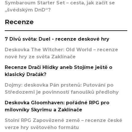
Symbaroum Starter Set – cesta, jak začít se
„švédským DnD“?
Recenze
7 Divů světa: Duel - recenze deskové hry
Deskovka The Witcher: Old World – recenze
nové hry ze světa Zaklínače
Recenze Dračí Hlídky aneb Stojíme ještě o
klasický Dračák?
Dojmy: deskovka Pán prstenů: Putování po
Středozemi je povinností fanoušků předlohy
Deskovka Gloomhaven: pořádné RPG pro
milovníky Skyrimu a Zaklínače
Stolní RPG Zapovězené země – recenze české
verze hry světového formátu