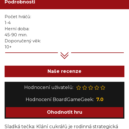
Podrobnosti
Počet hráčů:
1-4
Herní doba:
45-90 min.
Doporučený věk:
10+
Naše recenze
Hodnocení uživatelů:
Hodnocení BoardGameGeek:
7.0
Ohodnotit hru
Sladká tečka: Klání cukrářů je rodinná strategická