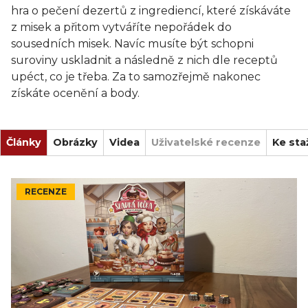
hra o pečení dezertů z ingrediencí, které získáváte
z misek a přitom vytváříte nepořádek do
sousedních misek. Navíc musíte být schopni
suroviny uskladnit a následně z nich dle receptů
upéct, co je třeba. Za to samozřejmě nakonec
získáte ocenění a body.
Články
Obrázky
Videa
Uživatelské recenze
Ke sta
RECENZE