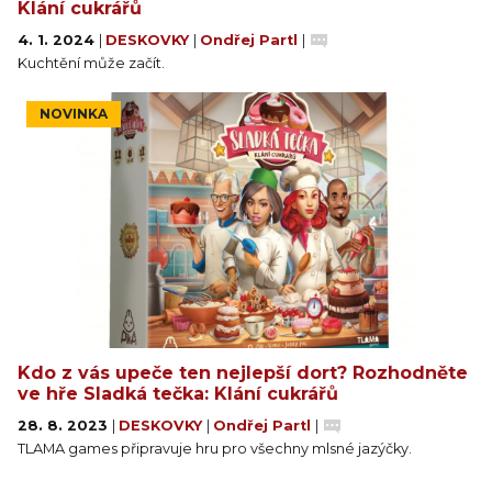
Klání cukrářů
4. 1. 2024
|
DESKOVKY
|
Ondřej Partl
|
Kuchtění může začít.
NOVINKA
Kdo z vás upeče ten nejlepší dort? Rozhodněte
ve hře Sladká tečka: Klání cukrářů
28. 8. 2023
|
DESKOVKY
|
Ondřej Partl
|
TLAMA games připravuje hru pro všechny mlsné jazýčky.