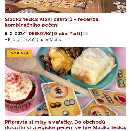
Sladká tečka: Klání cukrářů – recenze
kombinačního pečení
6. 2. 2024
|
DESKOVKY
|
Ondřej Partl
|
V kuchyni je věčný nepořádek.
NOVINKA
Připravte si mísy a vařečky. Do obchodů
dorazilo strategické pečení ve hře Sladká tečka: