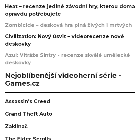
Heat – recenze jediné závodní hry, kterou doma
opravdu potřebujete
Zombicide – desková hra plná živých i mrtvých
Civilization: Nový úsvit – videorecenze nové
deskovky
Azul: Vitráže Sintry - recenze skvělé umělecké
deskovky
Nejoblíbenější videoherní série -
Games.cz
Assassin's Creed
Grand Theft Auto
Zaklínač
The Elder Scrolls