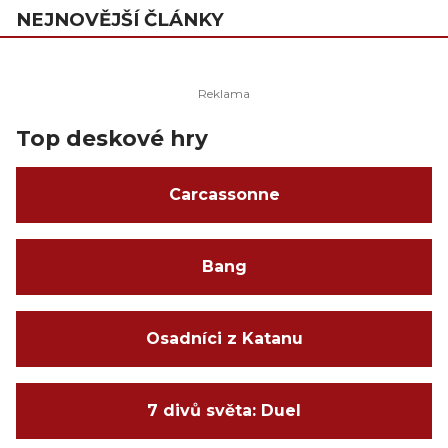
NEJNOVĚJŠÍ ČLÁNKY
Top deskové hry
Carcassonne
Bang
Osadníci z Katanu
7 divů světa: Duel