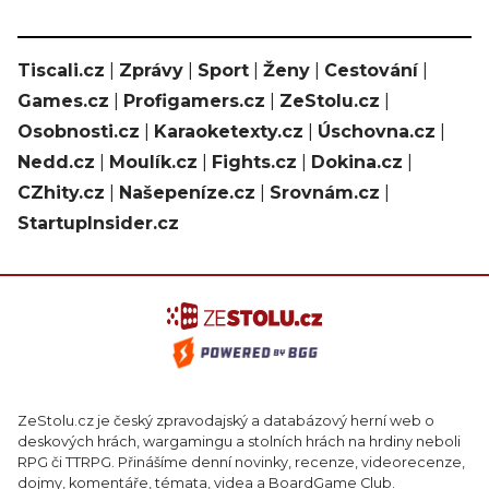
Tiscali.cz
|
Zprávy
|
Sport
|
Ženy
|
Cestování
|
Games.cz
|
Profigamers.cz
|
ZeStolu.cz
|
Osobnosti.cz
|
Karaoketexty.cz
|
Úschovna.cz
|
Nedd.cz
|
Moulík.cz
|
Fights.cz
|
Dokina.cz
|
CZhity.cz
|
Našepeníze.cz
|
Srovnám.cz
|
StartupInsider.cz
ZeStolu.cz je český zpravodajský a databázový herní web o
deskových hrách, wargamingu a stolních hrách na hrdiny neboli
RPG či TTRPG. Přinášíme denní novinky, recenze, videorecenze,
dojmy, komentáře, témata, videa a BoardGame Club.