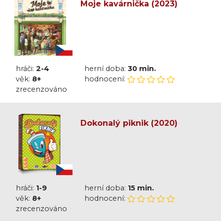
Moje kavárnička (2023)
hráči:
2-4
herní doba:
30 min.
věk:
8+
hodnocení:
zrecenzováno
Dokonalý piknik (2020)
hráči:
1-9
herní doba:
15 min.
věk:
8+
hodnocení:
zrecenzováno