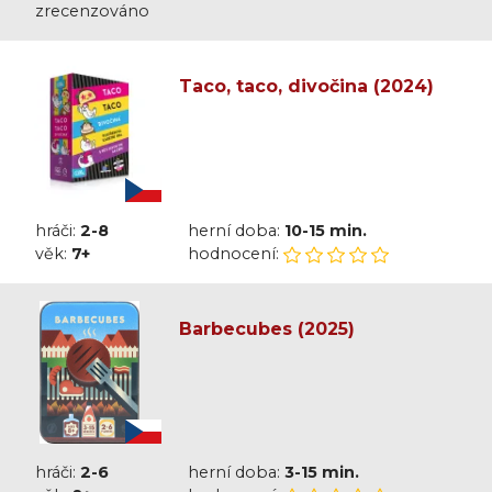
zrecenzováno
Taco, taco, divočina (2024)
hráči:
2-8
herní doba:
10-15 min.
věk:
7+
hodnocení:
Barbecubes (2025)
hráči:
2-6
herní doba:
3-15 min.