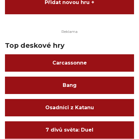
Přidat novou hru +
Top deskové hry
Carcassonne
Bang
Osadníci z Katanu
7 divů světa: Duel