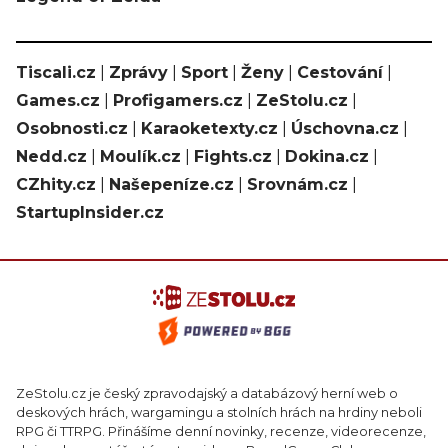
Tiscali.cz
|
Zprávy
|
Sport
|
Ženy
|
Cestování
|
Games.cz
|
Profigamers.cz
|
ZeStolu.cz
|
Osobnosti.cz
|
Karaoketexty.cz
|
Úschovna.cz
|
Nedd.cz
|
Moulík.cz
|
Fights.cz
|
Dokina.cz
|
CZhity.cz
|
Našepeníze.cz
|
Srovnám.cz
|
StartupInsider.cz
ZeStolu.cz je český zpravodajský a databázový herní web o
deskových hrách, wargamingu a stolních hrách na hrdiny neboli
RPG či TTRPG. Přinášíme denní novinky, recenze, videorecenze,