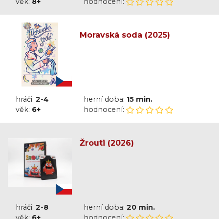
věk:
8+
hodnocení:
Moravská soda (2025)
hráči:
2-4
herní doba:
15 min.
věk:
6+
hodnocení:
Žrouti (2026)
hráči:
2-8
herní doba:
20 min.
věk:
6+
hodnocení: