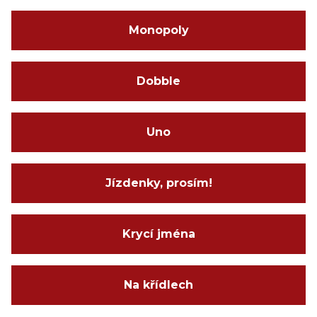
Monopoly
Dobble
Uno
Jízdenky, prosím!
Krycí jména
Na křídlech