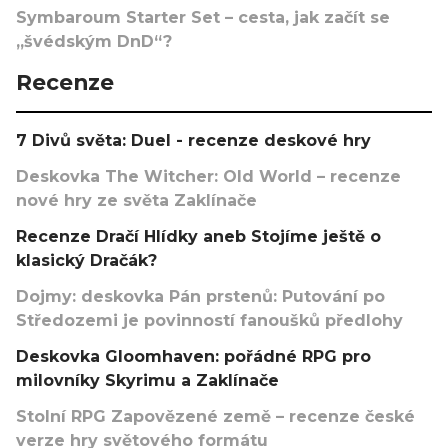
Symbaroum Starter Set – cesta, jak začít se
„švédským DnD“?
Recenze
7 Divů světa: Duel - recenze deskové hry
Deskovka The Witcher: Old World – recenze
nové hry ze světa Zaklínače
Recenze Dračí Hlídky aneb Stojíme ještě o
klasický Dračák?
Dojmy: deskovka Pán prstenů: Putování po
Středozemi je povinností fanoušků předlohy
Deskovka Gloomhaven: pořádné RPG pro
milovníky Skyrimu a Zaklínače
Stolní RPG Zapovězené země – recenze české
verze hry světového formátu