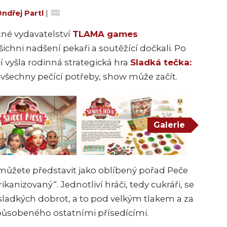
ndřej Partl
|
tné vydavatelství
TLAMA games
ichni nadšení pekaři a soutěžící dočkali. Po
yšla rodinná strategická hra
Sladká tečka:
e všechny pečící potřeby, show může začít.
Galerie
ie můžete představit jako oblíbený pořad Peče
anizovaný“. Jednotliví hráči, tedy cukráři, se
 sladkých dobrot, a to pod velkým tlakem a za
ůsobeného ostatními přísedícími.