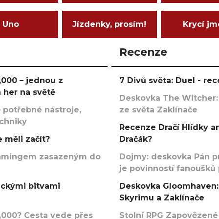
Uno
Jízdenky, prosím!
Krycí j
Recenze
000 – jednou z
7 Divů světa: Duel - r
 her na světě
Deskovka The Witcher:
 potřebné nástroje,
ze světa Zaklínače
echniky
Recenze Dračí Hlídky an
 měli začít?
Dračák?
argamingem zasazeným do
Dojmy: deskovka Pán p
je povinností fanoušků
ickými bitvami
Deskovka Gloomhaven: 
Skyrimu a Zaklínače
000? Cesta vede přes
Stolní RPG Zapovězené