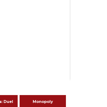
a: Duel
Monopoly