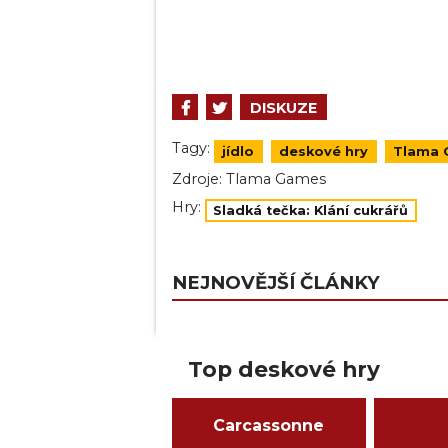
DISKUZE
Tagy:
jídlo
deskové hry
Tlama
Zdroje:
Tlama Games
Hry:
Sladká tečka: Klání cukrářů
NEJNOVĚJŠÍ ČLÁNKY
Top deskové hry
Carcassonne