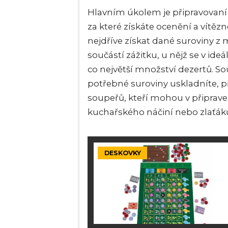
Hlavním úkolem je připravovaní 
za které získáte ocenění a vítěz
nejdříve získat dané suroviny z 
součástí zážitku, u nějž se v ide
co největší množství dezertů. S
potřebné suroviny uskladníte, p
soupeřů, kteří mohou v připrav
kuchařského náčiní nebo zlaťáků
DESKOVKY