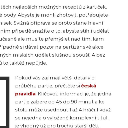
těch nejlepších možných receptů z kartiček,
né body. Abyste je mohli zhotovit, potřebujete
misek. Svižná příprava se proto stane hlavní
álním případě snažíte o to, abyste stihli udělat
oučasně ale musíte přemýšlet nad tím, kam
řípadně si dávat pozor na partizánské akce
ených miskách udělat slušnou spoušť. A bez
 to taktéž nepůjde.
Pokud vás zajímají větší detaily o
průběhu partie, přečtěte si
česká
pravidla
. Klíčovou informací je, že jedna
partie zabere od 45 do 90 minut a ke
stolu může usednout 1 až 4 hráči. I když
se nejedná o vyloženě komplexní titul,
je vhodný už pro trochu starší děti,