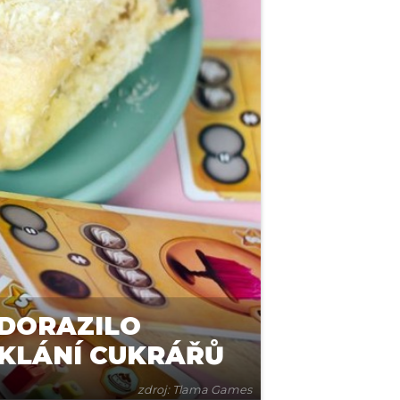
 DORAZILO
 KLÁNÍ CUKRÁŘŮ
zdroj: Tlama Games