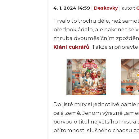
4. 1. 2024 14:59
|
Deskovky
| autor:
O
Trvalo to trochu déle, než samo
předpokládalo, ale nakonec se vš
zhruba dvouměsíčním zpoždění v
Klání cukrářů
. Takže si připravt
Do jisté míry si jednotlivé part
celá země. Jenom výrazně „amerik
porvou o titul největšího mistra
přítomnosti slušného chaosu zp