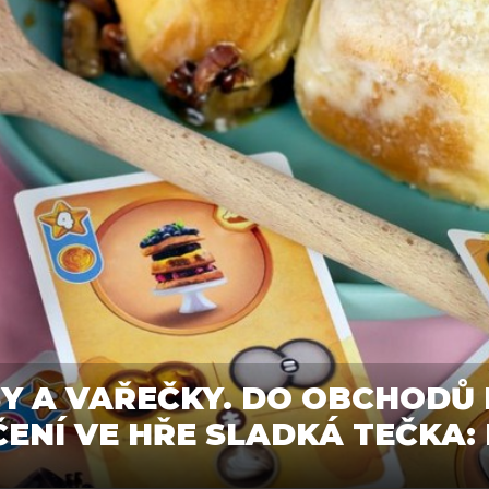
SY A VAŘEČKY. DO OBCHODŮ
ENÍ VE HŘE SLADKÁ TEČKA: