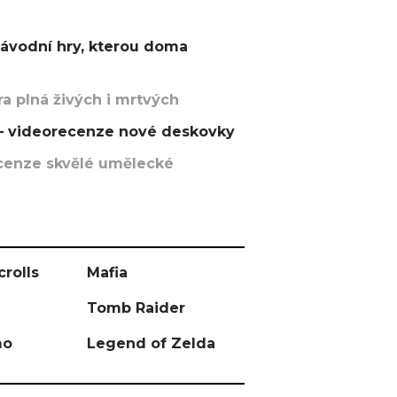
závodní hry, kterou doma
a plná živých i mrtvých
t – videorecenze nové deskovky
recenze skvělé umělecké
crolls
Mafia
Tomb Raider
mo
Legend of Zelda