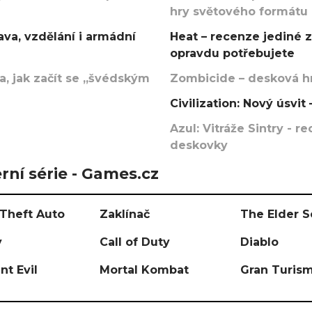
hry světového formátu
va, vzdělání i armádní
Heat – recenze jediné 
opravdu potřebujete
, jak začít se „švédským
Zombicide – desková hr
Civilization: Nový úsvi
Azul: Vitráže Sintry - 
deskovky
rní série - Games.cz
Theft Auto
Zaklínač
The Elder S
y
Call of Duty
Diablo
nt Evil
Mortal Kombat
Gran Turis