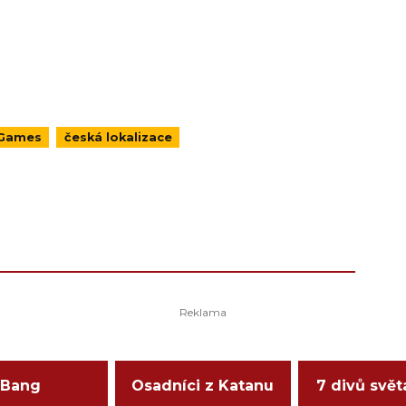
 Games
česká lokalizace
Bang
Osadníci z Katanu
7 divů svět