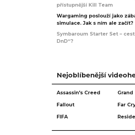
přístupnější Kill Team
Wargaming poslouží jako zába
simulace. Jak s ním ale začít?
Symbaroum Starter Set – cesta
DnD“?
Nejoblíbenější videohe
Assassin's Creed
Grand 
Fallout
Far Cr
FIFA
Reside