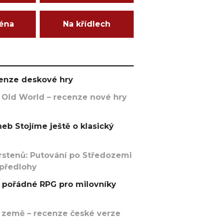
ména
Na křídlech
ecenze deskové hry
 Old World – recenze nové hry
eb Stojíme ještě o klasický
rstenů: Putování po Středozemi
 předlohy
pořádné RPG pro milovníky
 země – recenze české verze