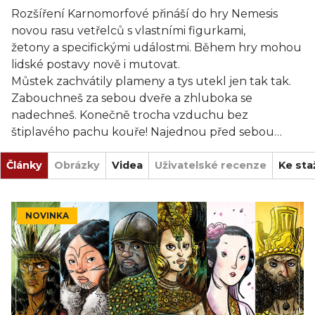
Rozšíření Karnomorfové přináší do hry Nemesis
novou rasu vetřelců s vlastními figurkami,
žetony a specifickými událostmi. Během hry mohou
lidské postavy nově i mutovat.
Můstek zachvátily plameny a tys utekl jen tak tak.
Zabouchneš za sebou dveře a zhluboka se
nadechneš. Konečně trocha vzduchu bez
štiplavého pachu kouře! Najednou před sebou
slyšíš ohavné bublavé zvuky – šplíchání tělních
Články
tekutin, křupání chrupavek a praskání kostí. Srdce
Obrázky
Videa
Uživatelské recenze
Ke sta
ti samým bušením div nevyskočí z těla. Opatrně
vykročíš a natahuješ krk, abys viděl za roh. A vidíš
doslova jatka. Chodby potřísněné krví a obludná
NOVINKA
monstra požírající všechno, na co přijdou: lidské
mrtvoly i vlastní mršiny. Možná by v té hořící
místnosti bylo přece jenom líp…