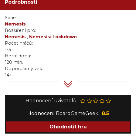
Podrobnosti
Série:
Nemesis
Rozšíření pro:
Nemesis
,
Nemesis: Lockdown
Počet hráčů:
1-5
Herní doba:
120 min.
Doporučený věk:
14+
Hodnocení uživatelů:
Hodnocení BoardGameGeek:
8.5
Ohodnotit hru