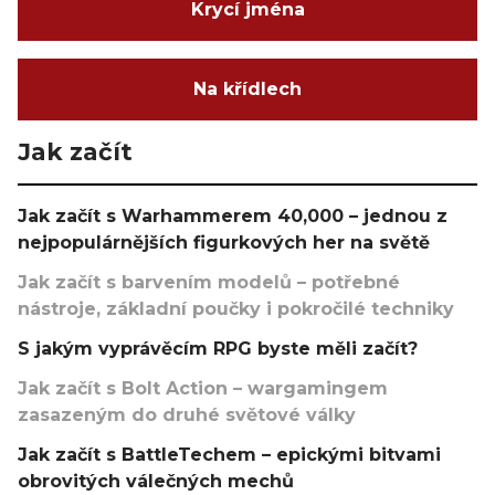
Krycí jména
Na křídlech
Jak začít
Jak začít s Warhammerem 40,000 – jednou z
nejpopulárnějších figurkových her na světě
Jak začít s barvením modelů – potřebné
nástroje, základní poučky i pokročilé techniky
S jakým vyprávěcím RPG byste měli začít?
Jak začít s Bolt Action – wargamingem
zasazeným do druhé světové války
Jak začít s BattleTechem – epickými bitvami
obrovitých válečných mechů