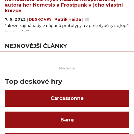
autora her Nemesis a Frostpunk v jeho vlastní
knížce
7. 6. 2023
|
DESKOVKY
|
Patrik Hajda
|
Jak vznikají nápady, z nápadů prototypy a z prototypů ty nejlepší
hry na světě?
NEJNOVĚJŠÍ ČLÁNKY
Top deskové hry
Carcassonne
Bang