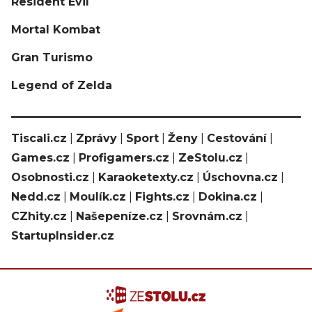
Resident Evil
Mortal Kombat
Gran Turismo
Legend of Zelda
Tiscali.cz
|
Zprávy
|
Sport
|
Ženy
|
Cestování
|
Games.cz
|
Profigamers.cz
|
ZeStolu.cz
|
Osobnosti.cz
|
Karaoketexty.cz
|
Úschovna.cz
|
Nedd.cz
|
Moulík.cz
|
Fights.cz
|
Dokina.cz
|
CZhity.cz
|
Našepeníze.cz
|
Srovnám.cz
|
StartupInsider.cz