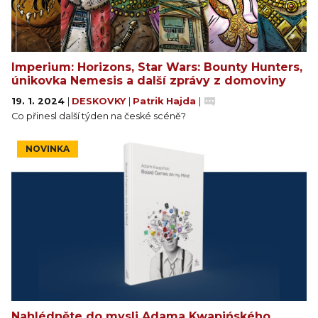
Imperium: Horizons, Star Wars: Bounty Hunters,
únikovka Nemesis a další zprávy z domoviny
19. 1. 2024
|
DESKOVKY
|
Patrik Hajda
|
Co přinesl další týden na české scéně?
NOVINKA
Nahlédněte do mysli Adama Kwapińského,