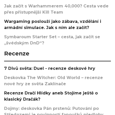
Jak začít s Warhammerem 40,000? Cesta vede
přes přístupnější Kill Team
Wargaming poslouží jako zábava, vzdělání i
armádní simulace. Jak s ním ale začít?
Symbaroum Starter Set – cesta, jak začít se
„švédským DnD“?
Recenze
7 Divů světa: Duel - recenze deskové hry
Deskovka The Witcher: Old World – recenze
nové hry ze světa Zaklínače
Recenze Dračí Hlídky aneb Stojíme ještě o
klasický Dračák?
Dojmy: deskovka Pán prstenů: Putování po
Středozemi je povinností fanoušků předlohy