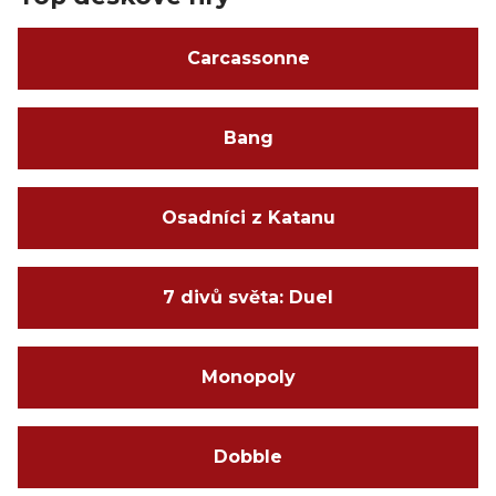
Carcassonne
Bang
Osadníci z Katanu
7 divů světa: Duel
Monopoly
Dobble