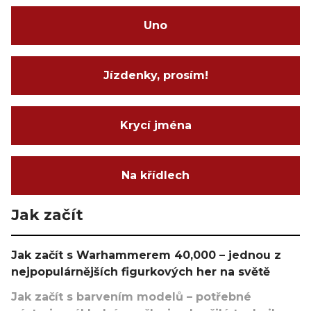
Uno
Jízdenky, prosím!
Krycí jména
Na křídlech
Jak začít
Jak začít s Warhammerem 40,000 – jednou z
nejpopulárnějších figurkových her na světě
Jak začít s barvením modelů – potřebné