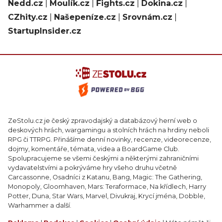
Nedd.cz
|
Moulík.cz
|
Fights.cz
|
Dokina.cz
|
CZhity.cz
|
Našepeníze.cz
|
Srovnám.cz
|
StartupInsider.cz
ZeStolu.cz je český zpravodajský a databázový herní web o
deskových hrách, wargamingu a stolních hrách na hrdiny neboli
RPG či TTRPG. Přinášíme denní novinky, recenze, videorecenze,
dojmy, komentáře, témata, videa a BoardGame Club.
Spolupracujeme se všemi českými a některými zahraničními
vydavatelstvími a pokrýváme hry všeho druhu včetně
Carcassonne, Osadníci z Katanu, Bang, Magic: The Gathering,
Monopoly, Gloomhaven, Mars: Teraformace, Na křídlech, Harry
Potter, Duna, Star Wars, Marvel, Divukraj, Krycí jména, Dobble,
Warhammer a další.