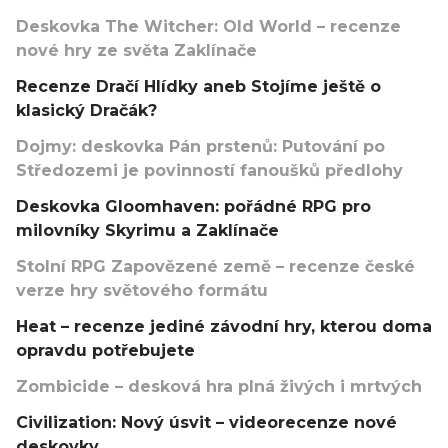
Deskovka The Witcher: Old World – recenze
nové hry ze světa Zaklínače
Recenze Dračí Hlídky aneb Stojíme ještě o
klasický Dračák?
Dojmy: deskovka Pán prstenů: Putování po
Středozemi je povinností fanoušků předlohy
Deskovka Gloomhaven: pořádné RPG pro
milovníky Skyrimu a Zaklínače
Stolní RPG Zapovězené země – recenze české
verze hry světového formátu
Heat – recenze jediné závodní hry, kterou doma
opravdu potřebujete
Zombicide – desková hra plná živých i mrtvých
Civilization: Nový úsvit – videorecenze nové
deskovky