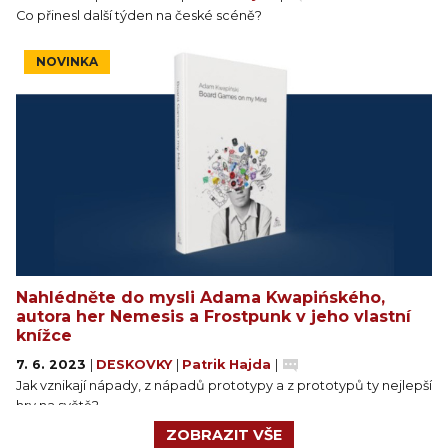
Co přinesl další týden na české scéně?
NOVINKA
Nahlédněte do mysli Adama Kwapińského,
autora her Nemesis a Frostpunk v jeho vlastní
knížce
7. 6. 2023
|
DESKOVKY
|
Patrik Hajda
|
Jak vznikají nápady, z nápadů prototypy a z prototypů ty nejlepší
hry na světě?
ZOBRAZIT VŠE