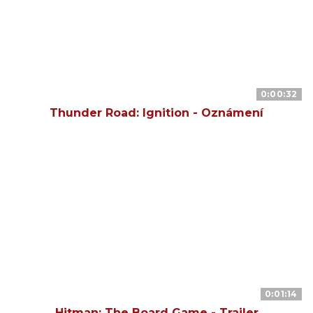
0:00:32
Thunder Road: Ignition - Oznámení
0:01:14
Hitman: The Board Game - Trailer