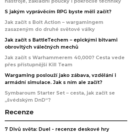
nástroje, základní poučky i pokročilé techniky
S jakým vyprávěcím RPG byste měli začít?
Jak začít s Bolt Action – wargamingem
zasazeným do druhé světové války
Jak začít s BattleTechem – epickými bitvami
obrovitých válečných mechů
Jak začít s Warhammerem 40,000? Cesta vede
přes přístupnější Kill Team
Wargaming poslouží jako zábava, vzdělání i
armádní simulace. Jak s ním ale začít?
Symbaroum Starter Set – cesta, jak začít se
„švédským DnD“?
Recenze
7 Divů světa: Duel - recenze deskové hry