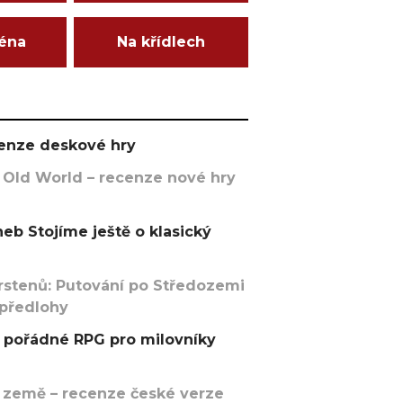
ména
Na křídlech
ecenze deskové hry
 Old World – recenze nové hry
eb Stojíme ještě o klasický
rstenů: Putování po Středozemi
 předlohy
pořádné RPG pro milovníky
 země – recenze české verze