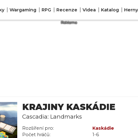
ky
Wargaming
RPG
Recenze
Videa
Katalog
Herny
KRAJINY KASKÁDIE
Cascadia: Landmarks
Rozšíření pro:
Kaskádie
Počet hráčů:
1-6