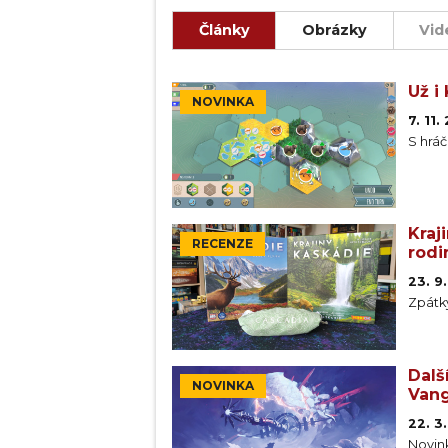
čímž můžete trochu pozměnit svo
Články
Obrázky
Vid
Krajiny Kaskádie jsou tak za nás
rodiny a skupiny hráčů. Navíc ba
Už i
NOVINKA
7. 11
S hráč
Kraj
RECENZE
rodi
23. 9
Zpátk
Dalš
NOVINKA
Vang
22. 3
Novin