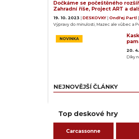
Dočkáme se počeštěného rozšíř
Zahradní říše, Project ART a dal
19. 10. 2023
|
DESKOVKY
|
Ondřej Partl
Výpravy do minulosti, Mazec ale vůbec a Po
Kask
NOVINKA
pam
20. 4
Díky n
NEJNOVĚJŠÍ ČLÁNKY
Top deskové hry
Carcassonne