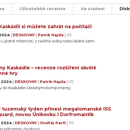
u strategii.
ea
Uživatelské recenze
Ke stažení
Disk
 vítaným zpestřením pro ty, kterým se Kaskádie na stole 
revné dřevěné figurky krajinných krás na stole i potěší o
 Kaskádii si můžete zahrát na počítači
. 2024
|
DESKOVKY
|
Patrik Hajda
|
i v jedné místnosti, z celého světa nebo klidně sami.
iny Kaskádie – recenze rozšíření skvělé
nné hry
. 2024
|
DESKOVKY
|
Patrik Hajda
|
y do Kaskádie s krásnými komponenty.
í tuzemský týden přinesl megalomanské ISS
uard, novou Únikovku i Dorfromantik
. 2024
|
DESKOVKY
|
Ondřej Partl
|
ky přítomné i budoucí.