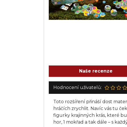
Naše recenze
Hodnocení uživatelů:
Toto rozšíření přináší dost materi
hráčích zrychlit. Navíc vás tu če
figurky krajinných krás, které 
hor, 1 mokřad a tak dále – s kaž