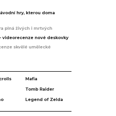
závodní hry, kterou doma
a plná živých i mrtvých
t – videorecenze nové deskovky
recenze skvělé umělecké
crolls
Mafia
Tomb Raider
mo
Legend of Zelda