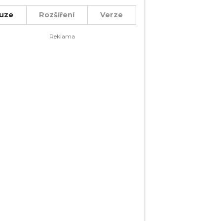
uze
Rozšíření
Verze
objevuje často, nebo pro početnější
ko!