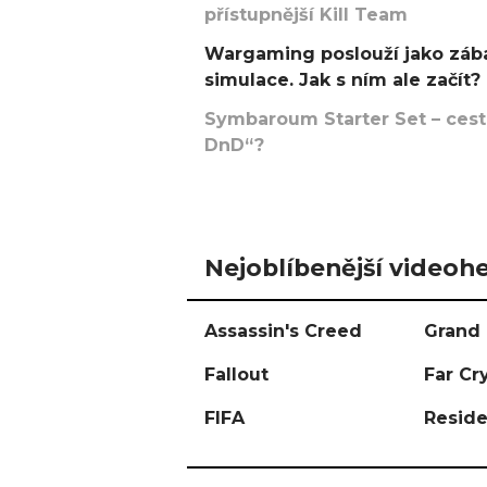
přístupnější Kill Team
Wargaming poslouží jako zába
simulace. Jak s ním ale začít?
Symbaroum Starter Set – cesta
DnD“?
Nejoblíbenější videohe
Assassin's Creed
Grand 
Fallout
Far Cr
FIFA
Reside