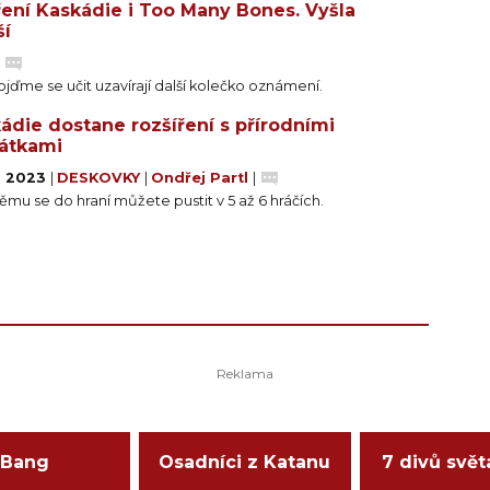
ení Kaskádie i Too Many Bones. Vyšla
ší
|
jďme se učit uzavírají další kolečko oznámení.
ádie dostane rozšíření s přírodními
átkami
. 2023
|
DESKOVKY
|
Ondřej Partl
|
ěmu se do hraní můžete pustit v 5 až 6 hráčích.
Bang
Osadníci z Katanu
7 divů svět