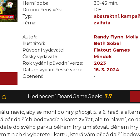
Herní doba:
30-45 min.
Doporučený věk:
10+
Typ:
abstraktní
,
kampaň
Téma:
zvířata
Autoři:
Randy Flynn
,
Molly
Ilustrátoři:
Stankewich
Beth Sobel
Původní vydavatel:
Flatout Games
Český vydavatel:
Mindok
Rok vydání původní verze:
2023
Datum vydání české verze:
18. 3. 2024
Ocenění:
-
Hodnocení BoardGameGeek:
7.7
álu navíc, aby se mohl do hry připojit 5. a 6. hráč, a alter
ká pár dalších bodovacích karet zvířat, ale to hlavní, co 
budete do svého parku během hry umísťovat. Během hry si 
dým z nich si vyberete i kartu, která vám přidá další bod