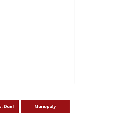
a: Duel
Monopoly