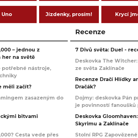
Uno
Jízdenky, prosím!
Krycí j
Recenze
000 – jednou z
7 Divů světa: Duel - r
 her na světě
Deskovka The Witcher:
 potřebné nástroje,
ze světa Zaklínače
echniky
Recenze Dračí Hlídky an
 měli začít?
Dračák?
argamingem zasazeným do
Dojmy: deskovka Pán p
je povinností fanoušků
ickými bitvami
Deskovka Gloomhaven: 
Skyrimu a Zaklínače
000? Cesta vede přes
Stolní RPG Zapovězené