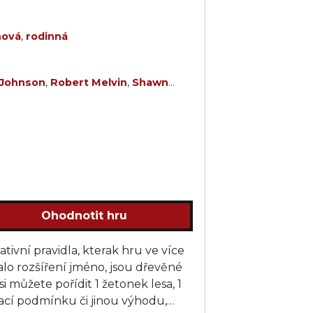
ová
,
rodinná
 Johnson
,
Robert Melvin
,
Shawn
Ohodnotit hru
nativní pravidla, kterak hru ve více
dalo rozšíření jméno, jsou dřevěné
můžete pořídit 1 žetonek lesa, 1
ovací podmínku či jinou výhodu,