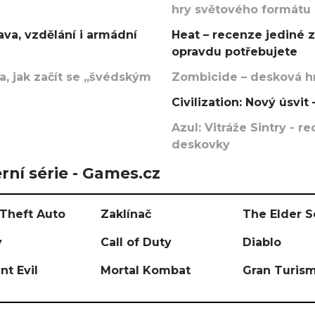
hry světového formátu
va, vzdělání i armádní
Heat – recenze jediné 
opravdu potřebujete
, jak začít se „švédským
Zombicide – desková hr
Civilization: Nový úsvi
Azul: Vitráže Sintry - 
deskovky
rní série - Games.cz
Theft Auto
Zaklínač
The Elder S
y
Call of Duty
Diablo
nt Evil
Mortal Kombat
Gran Turis