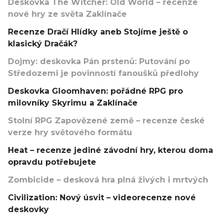
Deskovka The Witcher: Old World – recenze
nové hry ze světa Zaklínače
Recenze Dračí Hlídky aneb Stojíme ještě o
klasický Dračák?
Dojmy: deskovka Pán prstenů: Putování po
Středozemi je povinností fanoušků předlohy
Deskovka Gloomhaven: pořádné RPG pro
milovníky Skyrimu a Zaklínače
Stolní RPG Zapovězené země – recenze české
verze hry světového formátu
Heat – recenze jediné závodní hry, kterou doma
opravdu potřebujete
Zombicide – desková hra plná živých i mrtvých
Civilization: Nový úsvit – videorecenze nové
deskovky