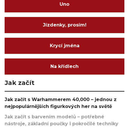
Uno
Jízdenky, prosím!
Krycí jména
Na křídlech
Jak začít
Jak začít s Warhammerem 40,000 – jednou z
nejpopulárnějších figurkových her na světě
Jak začít s barvením modelů – potřebné
nástroje, základní poučky i pokročilé techniky