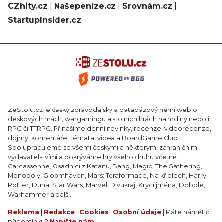
CZhity.cz
|
Našepeníze.cz
|
Srovnám.cz
|
StartupInsider.cz
ZeStolu.cz je český zpravodajský a databázový herní web o
deskových hrách, wargamingu a stolních hrách na hrdiny neboli
RPG či TTRPG. Přinášíme denní novinky, recenze, videorecenze,
dojmy, komentáře, témata, videa a BoardGame Club.
Spolupracujeme se všemi českými a některými zahraničními
vydavatelstvími a pokrýváme hry všeho druhu včetně
Carcassonne, Osadníci z Katanu, Bang, Magic: The Gathering,
Monopoly, Gloomhaven, Mars: Teraformace, Na křídlech, Harry
Potter, Duna, Star Wars, Marvel, Divukraj, Krycí jména, Dobble,
Warhammer a další.
Reklama
|
Redakce
|
Cookies
|
Osobní údaje
| Máte námět či
připomínku?
Napište nám