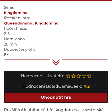
Série:
Kingdomino
Rozšíření pro:
Queendomino
,
Kingdomino
Počet hráčů:
2-5
Herní doba:
20 min.
Doporučený věk:
8+
Hodnocení uživatelů:
Hodnocení BoardGameGeek:
7.2
Ohodnotit hru
Rozšíření k oblíbené hře Kingdomino i k sesterské