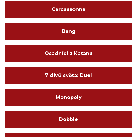
Carcassonne
Bang
Osadníci z Katanu
7 divů světa: Duel
Monopoly
Dobble