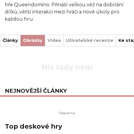
hře Queendomino. Přináší velkou věž na dobírání
dílků, větší interakci mezi hráči a nové úkoly pro
každou hru.
Články
Obrázky
Videa
Uživatelské recenze
Ke sta
Nic tady není
NEJNOVĚJŠÍ ČLÁNKY
Top deskové hry