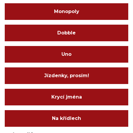
Monopoly
Dobble
Uno
Jízdenky, prosím!
Krycí jména
Na křídlech