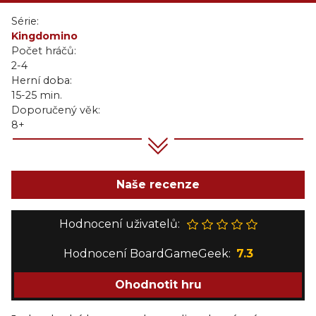
Série:
Kingdomino
Počet hráčů:
2-4
Herní doba:
15-25 min.
Doporučený věk:
8+
Naše recenze
Hodnocení uživatelů:
Hodnocení BoardGameGeek:
7.3
Ohodnotit hru