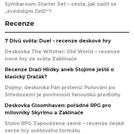
Symbaroum Starter Set – cesta, jak začít se
„švédským DnD“?
Recenze
7 Divů světa: Duel - recenze deskové hry
Deskovka The Witcher: Old World – recenze
nové hry ze světa Zaklínače
Recenze Dračí Hlídky aneb Stojíme ještě o
klasický Dračák?
Dojmy: deskovka Pán prstenů: Putování po
Středozemi je povinností fanoušků předlohy
Deskovka Gloomhaven: pořádné RPG pro
milovníky Skyrimu a Zaklínače
Stolní RPG Zapovězené země – recenze české
verze hry světového formátu