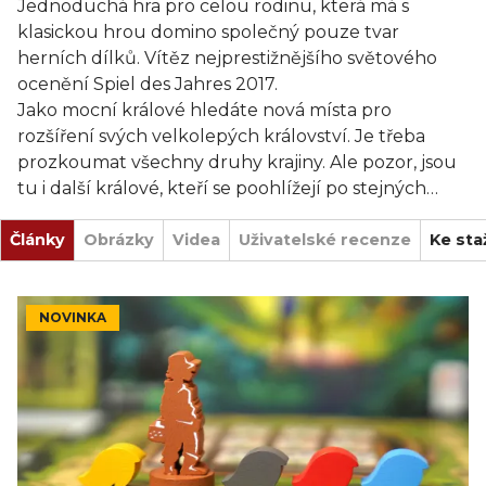
Jednoduchá hra pro celou rodinu, která má s
klasickou hrou domino společný pouze tvar
herních dílků. Vítěz nejprestižnějšího světového
ocenění Spiel des Jahres 2017.
Jako mocní králové hledáte nová místa pro
rozšíření svých velkolepých království. Je třeba
prozkoumat všechny druhy krajiny. Ale pozor, jsou
tu i další králové, kteří se poohlížejí po stejných
krajinách…
Články
Vybudujte to nejskvělejší království!
Obrázky
Videa
Uživatelské recenze
Ke sta
NOVINKA