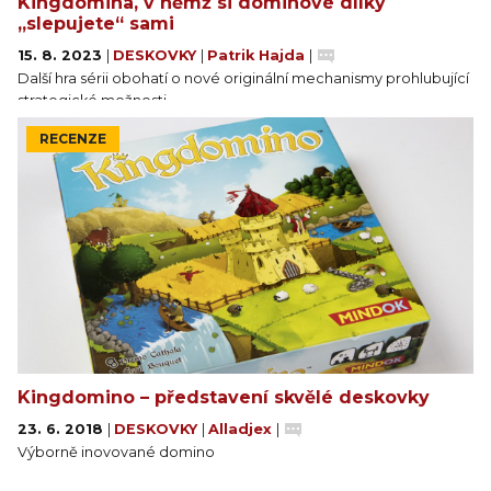
Kingdomina, v němž si dominové dílky
„slepujete“ sami
15. 8. 2023
|
DESKOVKY
|
Patrik Hajda
|
Další hra sérii obohatí o nové originální mechanismy prohlubující
strategické možnosti.
RECENZE
Kingdomino – představení skvělé deskovky
23. 6. 2018
|
DESKOVKY
|
Alladjex
|
Výborně inovované domino