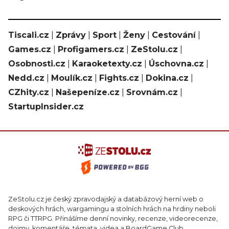
Tiscali.cz
|
Zprávy
|
Sport
|
Ženy
|
Cestování
|
Games.cz
|
Profigamers.cz
|
ZeStolu.cz
|
Osobnosti.cz
|
Karaoketexty.cz
|
Úschovna.cz
|
Nedd.cz
|
Moulík.cz
|
Fights.cz
|
Dokina.cz
|
CZhity.cz
|
Našepeníze.cz
|
Srovnám.cz
|
StartupInsider.cz
ZeStolu.cz je český zpravodajský a databázový herní web o
deskových hrách, wargamingu a stolních hrách na hrdiny neboli
RPG či TTRPG. Přinášíme denní novinky, recenze, videorecenze,
dojmy, komentáře, témata, videa a BoardGame Club.