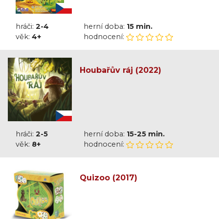
hráči:
2-4
herní doba:
15 min.
věk:
4+
hodnocení:
Houbařův ráj (2022)
hráči:
2-5
herní doba:
15-25 min.
věk:
8+
hodnocení:
Quizoo (2017)