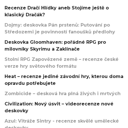
Recenze Dračí Hlídky aneb Stojíme ještě o
klasický Dračák?
Dojmy: deskovka Pán prstenů: Putování po
Středozemi je povinností fanoušků předlohy
Deskovka Gloomhaven: pořádné RPG pro
milovníky Skyrimu a Zaklínače
Stolní RPG Zapovězené země – recenze české
verze hry světového formátu
Heat – recenze jediné závodní hry, kterou doma
opravdu potřebujete
Zombicide – desková hra plná živých i mrtvých
Civilization: Nový úsvit – videorecenze nové
deskovky
Azul: Vitráže Sintry - recenze skvělé umělecké
deskovky