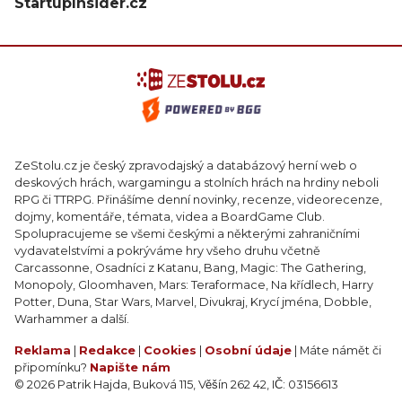
StartupInsider.cz
ZeStolu.cz je český zpravodajský a databázový herní web o
deskových hrách, wargamingu a stolních hrách na hrdiny neboli
RPG či TTRPG. Přinášíme denní novinky, recenze, videorecenze,
dojmy, komentáře, témata, videa a BoardGame Club.
Spolupracujeme se všemi českými a některými zahraničními
vydavatelstvími a pokrýváme hry všeho druhu včetně
Carcassonne, Osadníci z Katanu, Bang, Magic: The Gathering,
Monopoly, Gloomhaven, Mars: Teraformace, Na křídlech, Harry
Potter, Duna, Star Wars, Marvel, Divukraj, Krycí jména, Dobble,
Warhammer a další.
Reklama
|
Redakce
|
Cookies
|
Osobní údaje
| Máte námět či
připomínku?
Napište nám
© 2026 Patrik Hajda, Buková 115, Věšín 262 42, IČ: 03156613