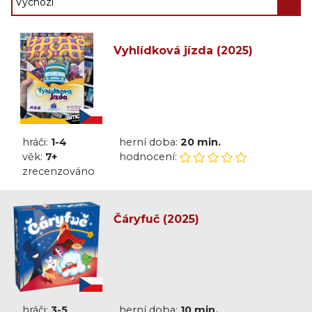
Vyhlídková jízda (2025)
hráči:
1-4
herní doba:
20 min.
věk:
7+
hodnocení:
zrecenzováno
Čáryfuč (2025)
hráči:
3-5
herní doba:
10 min.