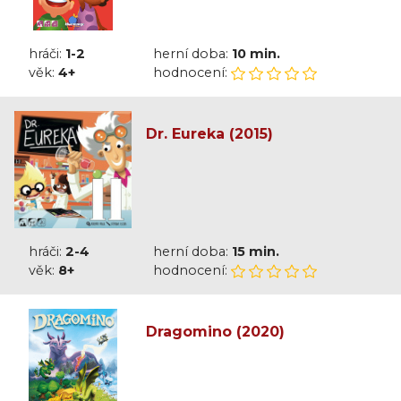
hráči:
1-2
herní doba:
10 min.
věk:
4+
hodnocení:
Dr. Eureka (2015)
hráči:
2-4
herní doba:
15 min.
věk:
8+
hodnocení:
Dragomino (2020)