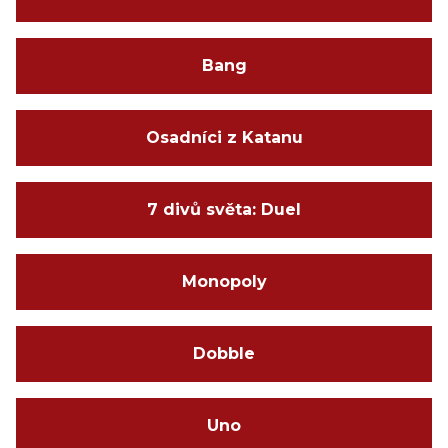
Bang
Osadníci z Katanu
7 divů světa: Duel
Monopoly
Dobble
Uno