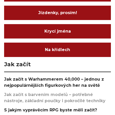
Jízdenky, prosím!
Krycí jména
Na křídlech
Jak začít
Jak začít s Warhammerem 40,000 – jednou z
nejpopulárnějších figurkových her na světě
Jak začít s barvením modelů – potřebné
nástroje, základní poučky i pokročilé techniky
S jakým vyprávěcím RPG byste měli začít?