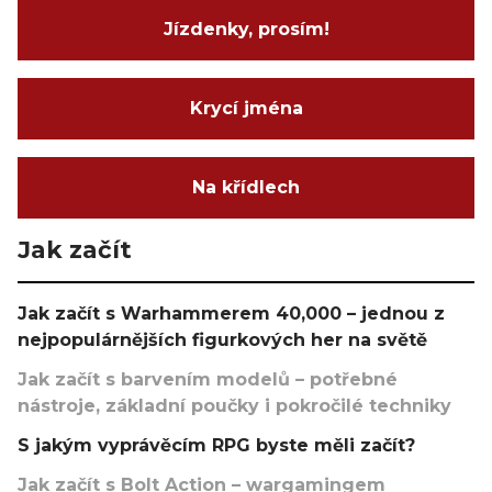
Jízdenky, prosím!
Krycí jména
Na křídlech
Jak začít
Jak začít s Warhammerem 40,000 – jednou z
nejpopulárnějších figurkových her na světě
Jak začít s barvením modelů – potřebné
nástroje, základní poučky i pokročilé techniky
S jakým vyprávěcím RPG byste měli začít?
Jak začít s Bolt Action – wargamingem