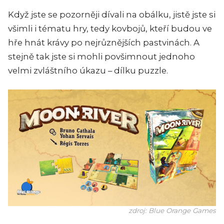
Když jste se pozorněji dívali na obálku, jistě jste si
všimli i tématu hry, tedy kovbojů, kteří budou ve
hře hnát krávy po nejrůznějších pastvinách. A
stejně tak jste si mohli povšimnout jednoho
velmi zvláštního úkazu – dílku puzzle.
zdroj: Blue Orange Games