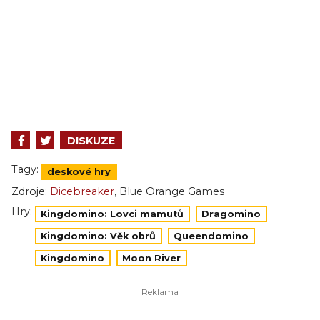
DISKUZE
Tagy:
deskové hry
,
Zdroje:
Dicebreaker
Blue Orange Games
Hry:
Kingdomino: Lovci mamutů
Dragomino
Kingdomino: Věk obrů
Queendomino
Kingdomino
Moon River