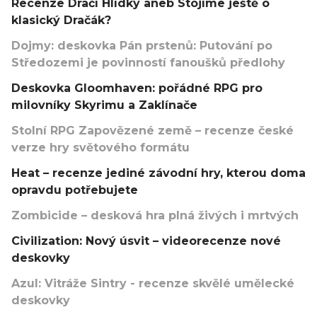
Recenze Dračí Hlídky aneb Stojíme ještě o
klasický Dračák?
Dojmy: deskovka Pán prstenů: Putování po
Středozemi je povinností fanoušků předlohy
Deskovka Gloomhaven: pořádné RPG pro
milovníky Skyrimu a Zaklínače
Stolní RPG Zapovězené země – recenze české
verze hry světového formátu
Heat – recenze jediné závodní hry, kterou doma
opravdu potřebujete
Zombicide – desková hra plná živých i mrtvých
Civilization: Nový úsvit – videorecenze nové
deskovky
Azul: Vitráže Sintry - recenze skvělé umělecké
deskovky