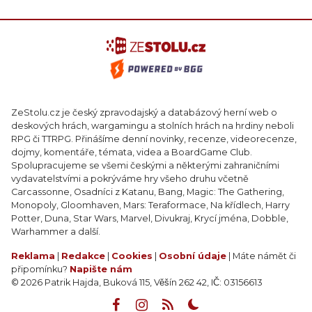
ZeStolu.cz je český zpravodajský a databázový herní web o
deskových hrách, wargamingu a stolních hrách na hrdiny neboli
RPG či TTRPG. Přinášíme denní novinky, recenze, videorecenze,
dojmy, komentáře, témata, videa a BoardGame Club.
Spolupracujeme se všemi českými a některými zahraničními
vydavatelstvími a pokrýváme hry všeho druhu včetně
Carcassonne, Osadníci z Katanu, Bang, Magic: The Gathering,
Monopoly, Gloomhaven, Mars: Teraformace, Na křídlech, Harry
Potter, Duna, Star Wars, Marvel, Divukraj, Krycí jména, Dobble,
Warhammer a další.
Reklama
|
Redakce
|
Cookies
|
Osobní údaje
| Máte námět či
připomínku?
Napište nám
© 2026 Patrik Hajda, Buková 115, Věšín 262 42, IČ: 03156613