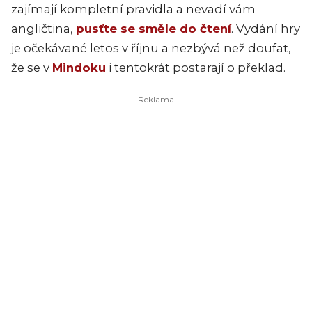
zajímají kompletní pravidla a nevadí vám
angličtina,
pusťte se směle do čtení
. Vydání hry
je očekávané letos v říjnu a nezbývá než doufat,
že se v
Mindoku
i tentokrát postarají o překlad.