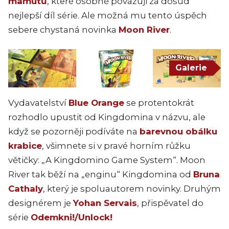
mamutů
, které osobně považuji za dosud
nejlepší díl série. Ale možná mu tento úspěch
sebere chystaná novinka
Moon River
.
Galerie
Vydavatelství
Blue Orange
se protentokrát
rozhodlo upustit od Kingdomina v názvu, ale
když se pozorněji podíváte na
barevnou obálku
krabice
, všimnete si v pravé horním růžku
větičky: „A Kingdomino Game System“. Moon
River tak běží na „enginu“ Kingdomina od
Bruna
Cathaly
, který je spoluautorem novinky. Druhým
designérem je
Yohan Servais
, přispěvatel do
série
Odemkni!/Unlock!