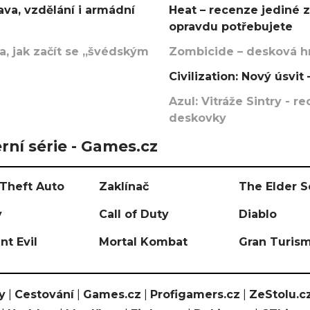
va, vzdělání i armádní
Heat – recenze jediné 
opravdu potřebujete
, jak začít se „švédským
Zombicide – desková hr
Civilization: Nový úsvi
Azul: Vitráže Sintry - 
deskovky
rní série - Games.cz
Theft Auto
Zaklínač
The Elder S
y
Call of Duty
Diablo
nt Evil
Mortal Kombat
Gran Turis
y
|
Cestování
|
Games.cz
|
Profigamers.cz
|
ZeStolu.c