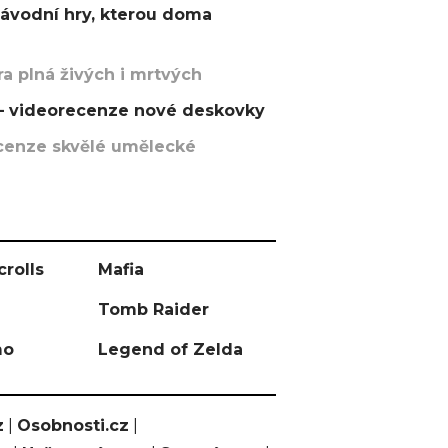
závodní hry, kterou doma
a plná živých i mrtvých
t – videorecenze nové deskovky
recenze skvělé umělecké
crolls
Mafia
Tomb Raider
mo
Legend of Zelda
z
|
Osobnosti.cz
|