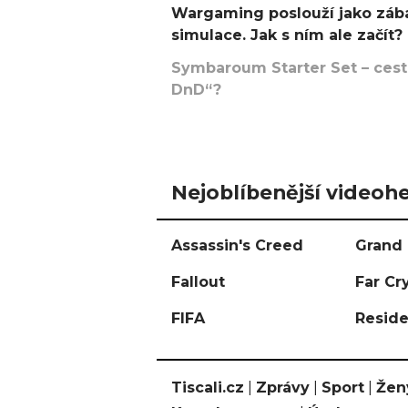
Wargaming poslouží jako zába
simulace. Jak s ním ale začít?
Symbaroum Starter Set – cesta
DnD“?
Nejoblíbenější videohe
Assassin's Creed
Grand 
Fallout
Far Cr
FIFA
Reside
Tiscali.cz
|
Zprávy
|
Sport
|
Žen