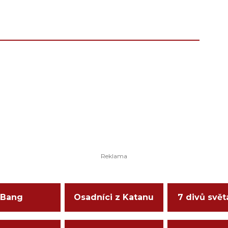
Bang
Osadníci z Katanu
7 divů svět