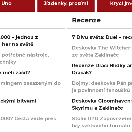
Uno
Jízdenky, prosím!
Krycí j
Recenze
000 – jednou z
7 Divů světa: Duel - r
 her na světě
Deskovka The Witcher:
 potřebné nástroje,
ze světa Zaklínače
echniky
Recenze Dračí Hlídky an
 měli začít?
Dračák?
argamingem zasazeným do
Dojmy: deskovka Pán p
je povinností fanoušků
ickými bitvami
Deskovka Gloomhaven: 
Skyrimu a Zaklínače
000? Cesta vede přes
Stolní RPG Zapovězené
hry světového formátu