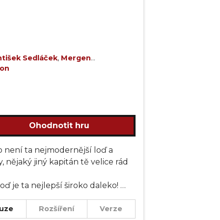
ntišek Sedláček
,
Mergen
ion
Mikovec
,
Radim Pech
Ohodnotit hru
o není ta nejmodernější loď a
 nějaký jiný kapitán tě velice rád
ď je ta nejlepší široko daleko!
uze
Rozšíření
Verze