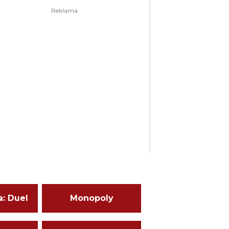
a: Duel
Monopoly