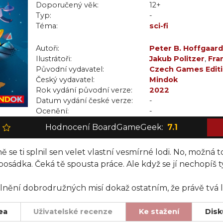
Doporučený věk:
12+
Typ:
-
Téma:
sci-fi
Autoři:
Peter B. Hoffgaard
Ilustrátoři:
Jakub Politzer
,
Fra
Původní vydavatel:
Erdenebayar
Czech Games Edit
,
Jiří 
Český vydavatel:
Mindok
Rok vydání původní verze:
2022
Datum vydání české verze:
-
Ocenění:
-
Hodnocení BoardGameGeek:
7.1
se ti splnil sen velet vlastní vesmírné lodi. No, možná t
sádka. Čeká tě spousta práce. Ale když se jí nechopíš ty,
plnění dobrodružných misí dokaž ostatním, že právě tvá lo
ea
Uživatelské recenze
Ke stažení
Disk