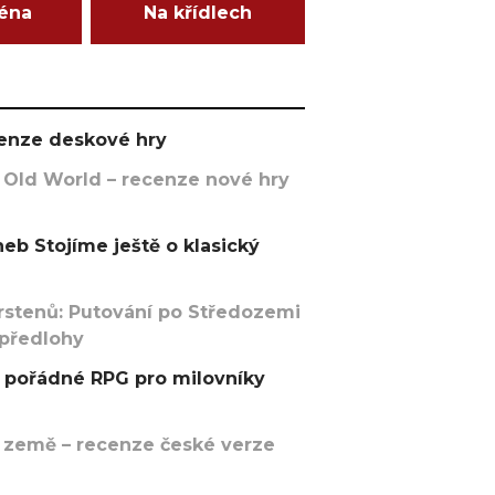
ména
Na křídlech
ecenze deskové hry
 Old World – recenze nové hry
eb Stojíme ještě o klasický
rstenů: Putování po Středozemi
 předlohy
pořádné RPG pro milovníky
 země – recenze české verze