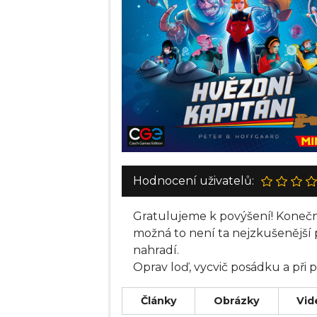
Hodnocení uživatelů:
Gratulujeme k povýšení! Konečně 
možná to není ta nejzkušenější po
nahradí.
Oprav loď, vycvič posádku a při 
Články
Obrázky
Vid