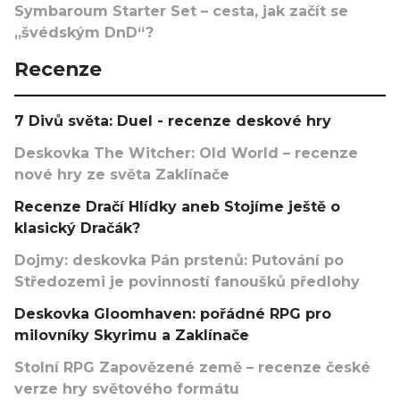
Symbaroum Starter Set – cesta, jak začít se
„švédským DnD“?
Recenze
7 Divů světa: Duel - recenze deskové hry
Deskovka The Witcher: Old World – recenze
nové hry ze světa Zaklínače
Recenze Dračí Hlídky aneb Stojíme ještě o
klasický Dračák?
Dojmy: deskovka Pán prstenů: Putování po
Středozemi je povinností fanoušků předlohy
Deskovka Gloomhaven: pořádné RPG pro
milovníky Skyrimu a Zaklínače
Stolní RPG Zapovězené země – recenze české
verze hry světového formátu