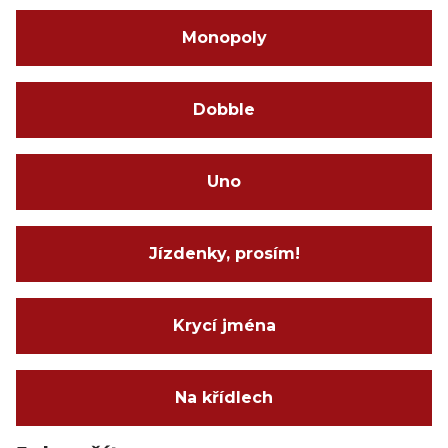
Monopoly
Dobble
Uno
Jízdenky, prosím!
Krycí jména
Na křídlech