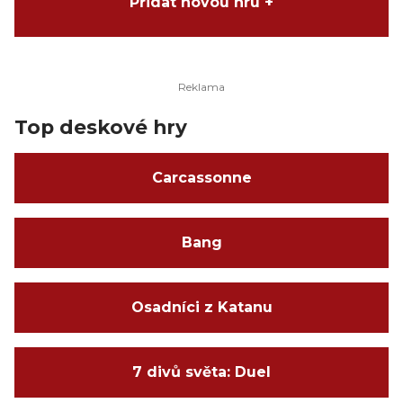
Přidat novou hru +
Top deskové hry
Carcassonne
Bang
Osadníci z Katanu
7 divů světa: Duel