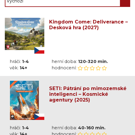
Kingdom Come: Deliverance –
Desková hra (2027)
hráči:
1-4
herní doba:
120-320 min.
věk:
14+
hodnocení:
SETI: Pátrání po mimozemské
inteligenci – Kosmické
agentury (2025)
hráči:
1-4
herní doba:
40-160 min.
věk:
14+
hodnocení: