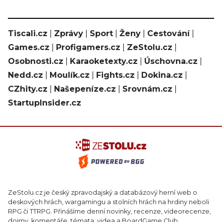
Tiscali.cz
|
Zprávy
|
Sport
|
Ženy
|
Cestování
|
Games.cz
|
Profigamers.cz
|
ZeStolu.cz
|
Osobnosti.cz
|
Karaoketexty.cz
|
Úschovna.cz
|
Nedd.cz
|
Moulík.cz
|
Fights.cz
|
Dokina.cz
|
CZhity.cz
|
Našepeníze.cz
|
Srovnám.cz
|
StartupInsider.cz
ZeStolu.cz je český zpravodajský a databázový herní web o
deskových hrách, wargamingu a stolních hrách na hrdiny neboli
RPG či TTRPG. Přinášíme denní novinky, recenze, videorecenze,
dojmy, komentáře, témata, videa a BoardGame Club.