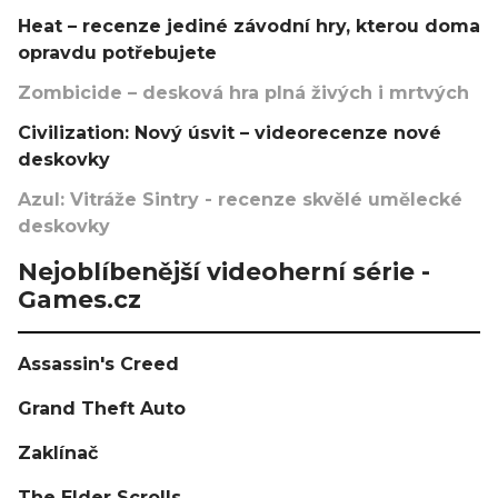
Heat – recenze jediné závodní hry, kterou doma
opravdu potřebujete
Zombicide – desková hra plná živých i mrtvých
Civilization: Nový úsvit – videorecenze nové
deskovky
Azul: Vitráže Sintry - recenze skvělé umělecké
deskovky
Nejoblíbenější videoherní série -
Games.cz
Assassin's Creed
Grand Theft Auto
Zaklínač
The Elder Scrolls