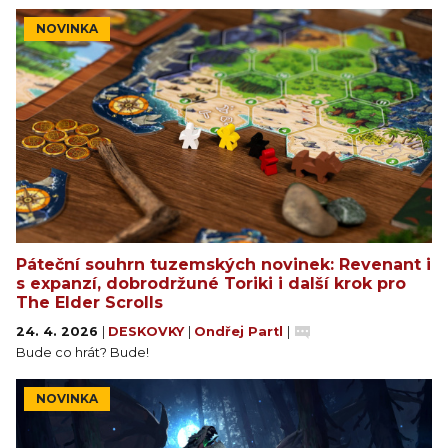
NOVINKA
Páteční souhrn tuzemských novinek: Revenant i
s expanzí, dobrodržuné Toriki i další krok pro
The Elder Scrolls
24. 4. 2026
|
DESKOVKY
|
Ondřej Partl
|
Bude co hrát? Bude!
NOVINKA