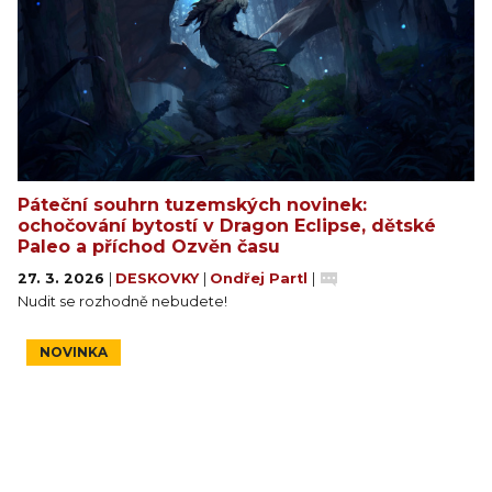
Páteční souhrn tuzemských novinek:
ochočování bytostí v Dragon Eclipse, dětské
Paleo a příchod Ozvěn času
27. 3. 2026
|
DESKOVKY
|
Ondřej Partl
|
Nudit se rozhodně nebudete!
NOVINKA