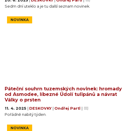
20. 6. 2025
|
DESKOVKY
|
Ondřej Partl
|
Sedm dní uteklo a je tu další seznam novinek.
NOVINKA
Páteční souhrn tuzemských novinek: hromady
od Asmodee, líbezné Údolí tulipánů a návrat
Války o prsten
11. 4. 2025
|
DESKOVKY
|
Ondřej Partl
|
Pořádně nabitý týden.
NOVINKA