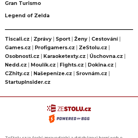
Gran Turismo
Legend of Zelda
Tiscali.cz
|
Zprávy
|
Sport
|
Ženy
|
Cestování
|
Games.cz
|
Profigamers.cz
|
ZeStolu.cz
|
Osobnosti.cz
|
Karaoketexty.cz
|
Úschovna.cz
|
Nedd.cz
|
Moulík.cz
|
Fights.cz
|
Dokina.cz
|
CZhity.cz
|
Našepeníze.cz
|
Srovnám.cz
|
StartupInsider.cz
ZeStolu.cz je český zpravodajský a databázový herní web o