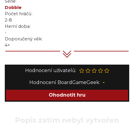
Série:
Dobble
Počet hráčů:
2-8
Herní doba:
-
Doporučený věk:
4+
Hodnocení uživatelů:
Hodnocení BoardGameGeek:
-
Ohodnotit hru
Popis zatím nebyl vytvořen