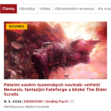
Články
Obrázky
Videa
Uživatelské recenze
Ke sta
NOVINKA
Páteční souhrn tuzemských novinek: vetřelčí
Nemesis, fantazijní Fateforge a blízké The Elder
Scrolls
8. 5. 2026
|
DESKOVKY
|
Ondřej Partl
|
Menší porce větších novinek