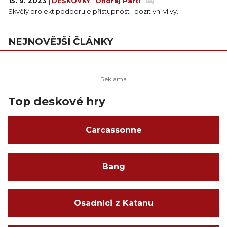
15. 9. 2023
|
DESKOVKY
|
Ondřej Partl
|
Skvělý projekt podporuje přístupnost i pozitivní vlivy.
NEJNOVĚJŠÍ ČLÁNKY
Top deskové hry
Carcassonne
Bang
Osadníci z Katanu