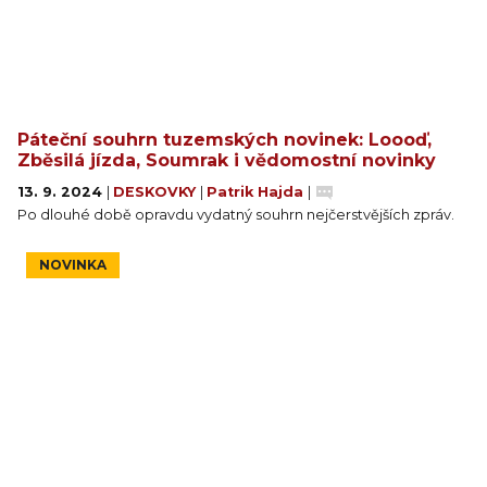
Páteční souhrn tuzemských novinek: Loooď,
Zběsilá jízda, Soumrak i vědomostní novinky
13. 9. 2024
|
DESKOVKY
|
Patrik Hajda
|
Po dlouhé době opravdu vydatný souhrn nejčerstvějších zpráv.
NOVINKA