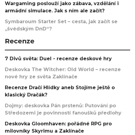
Wargaming poslouží jako zábava, vzdělání i
armádní simulace. Jak s ním ale začít?
Symbaroum Starter Set – cesta, jak začít se
„švédským DnD“?
Recenze
7 Divů světa: Duel - recenze deskové hry
Deskovka The Witcher: Old World – recenze
nové hry ze světa Zaklínače
Recenze Dračí Hlídky aneb Stojíme ještě o
klasický Dračák?
Dojmy: deskovka Pán prstenů: Putování po
Středozemi je povinností fanoušků předlohy
Deskovka Gloomhaven: pořádné RPG pro
milovníky Skyrimu a Zaklínače