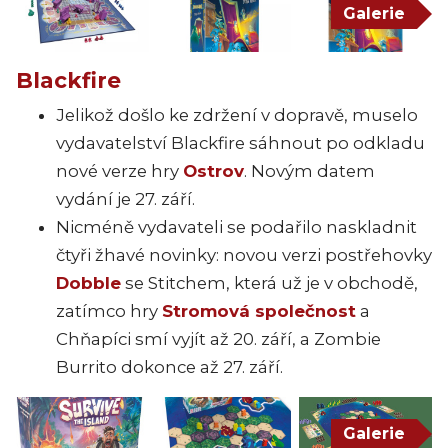
Galerie
Blackfire
Jelikož došlo ke zdržení v dopravě, muselo
vydavatelství Blackfire sáhnout po odkladu
nové verze hry
Ostrov
. Novým datem
vydání je 27. září.
Nicméně vydavateli se podařilo naskladnit
čtyři žhavé novinky: novou verzi postřehovky
Dobble
se Stitchem, která už je v obchodě,
zatímco hry
Stromová společnost
a
Chňapíci smí vyjít až 20. září, a Zombie
Burrito dokonce až 27. září.
Galerie