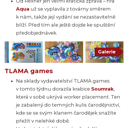
Od Rexher jen velmi kratičká zpráva – hra
Aqua
už se vyplavila z továrny směrem
k nám, takže její vydání se nezastavitelně
blíží. Před tím ale ještě dojde ke spuštění
předobjednávek.
Galerie
TLAMA games
Na sklady vydavatelství TLAMA games
v tomto týdnu dorazila krabice
Soumrak
,
která v sobě ukrývá worker placement. Ten
je zabalený do temných kulis čarodějnictví,
kde se se svým klanem čarodějek snažíte
přežít v nelehké době.