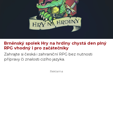
Brněnský spolek Hry na hrdiny chystá den plný
RPG vhodný i pro začátečníky
Zahrajte si česká i zahraniční RPG bez nutnosti
přípravy či znalosti cizího jazyka.