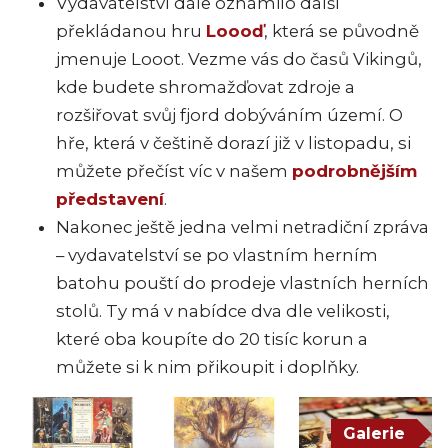
Vydavatelství dále oznámilo další
překládanou hru
Loooď
, která se původně
jmenuje Looot. Vezme vás do časů Vikingů,
kde budete shromažďovat zdroje a
rozšiřovat svůj fjord dobýváním území. O
hře, která v češtině dorazí již v listopadu, si
můžete přečíst víc v našem
podrobnějším
představení
.
Nakonec ještě jedna velmi netradiční zpráva
– vydavatelství se po vlastním herním
batohu pouští do prodeje vlastních herních
stolů. Ty má v nabídce dva dle velikosti,
které oba koupíte do 20 tisíc korun a
můžete si k nim přikoupit i doplňky.
Galerie