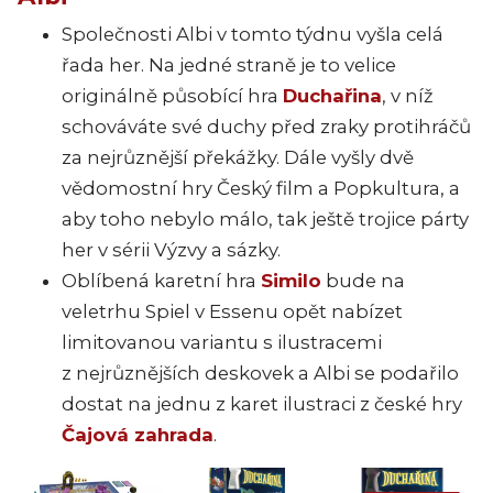
Společnosti Albi v tomto týdnu vyšla celá
řada her. Na jedné straně je to velice
originálně působící hra
Duchařina
, v níž
schováváte své duchy před zraky protihráčů
za nejrůznější překážky. Dále vyšly dvě
vědomostní hry Český film a Popkultura, a
aby toho nebylo málo, tak ještě trojice párty
her v sérii Výzvy a sázky.
Oblíbená karetní hra
Similo
bude na
veletrhu Spiel v Essenu opět nabízet
limitovanou variantu s ilustracemi
z nejrůznějších deskovek a Albi se podařilo
dostat na jednu z karet ilustraci z české hry
Čajová zahrada
.