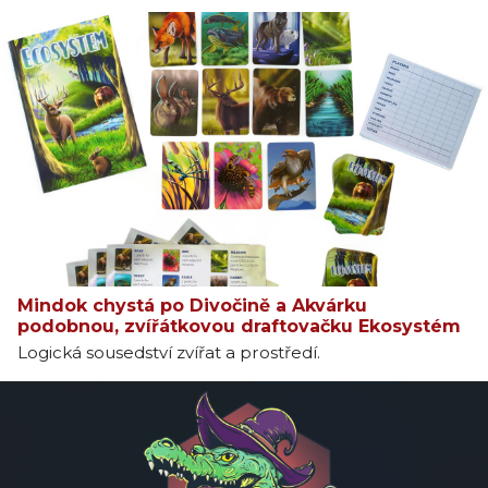
Mindok chystá po Divočině a Akvárku
podobnou, zvířátkovou draftovačku Ekosystém
Logická sousedství zvířat a prostředí.