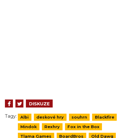
DISKUZE
Tagy:
Albi
deskové hry
souhrn
Blackfire
Mindok
Rexhry
Fox in the Box
Tlama Games
BoardBros
Old Dawg