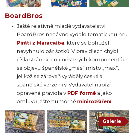
BoardBros
Ještě relativně mladé vydavatelství
BoardBros nedávno vydalo tematickou hru
Piráti z Maracaiba
, které se bohužel
nevyhnulo pár šotků. V pravidlech chybí
čísla stránek a na některých komponentách
se objevu španělské „más“ místo „max“,
jelikož se zároveň vyráběly české a
španělské verze hry. Vydavatel nabízí
opravená pravidla v
PDF formě
a jako
omluvu ještě humorné
minirozšíření
.
Galerie