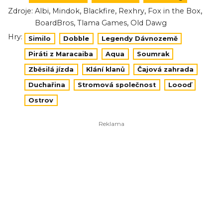
,
,
,
,
,
Zdroje:
Albi
Mindok
Blackfire
Rexhry
Fox in the Box
,
,
BoardBros
Tlama Games
Old Dawg
Hry:
Similo
Dobble
Legendy Dávnozemě
Piráti z Maracaiba
Aqua
Soumrak
Zběsilá jízda
Klání klanů
Čajová zahrada
Duchařina
Stromová společnost
Loooď
Ostrov