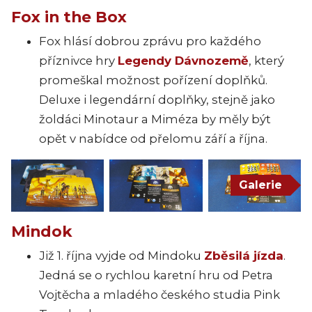
Fox in the Box
Fox hlásí dobrou zprávu pro každého
příznivce hry
Legendy Dávnozemě
, který
promeškal možnost pořízení doplňků.
Deluxe i legendární doplňky, stejně jako
žoldáci Minotaur a Miméza by měly být
opět v nabídce od přelomu září a října.
Galerie
Mindok
Již 1. října vyjde od Mindoku
Zběsilá jízda
.
Jedná se o rychlou karetní hru od Petra
Vojtěcha a mladého českého studia Pink