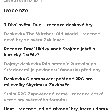
„švédským DnD“?
Recenze
7 Divů světa: Duel - recenze deskové hry
Deskovka The Witcher: Old World – recenze
nové hry ze světa Zaklínače
Recenze Dračí Hlídky aneb Stojíme ještě o
klasický Dračák?
Dojmy: deskovka Pán prstenů: Putování po
Středozemi je povinností fanoušků předlohy
Deskovka Gloomhaven: pořádné RPG pro
milovníky Skyrimu a Zaklínače
Stolní RPG Zapovězené země – recenze české
verze hry světového formátu
Heat – recenze jediné závodní hry, kterou doma