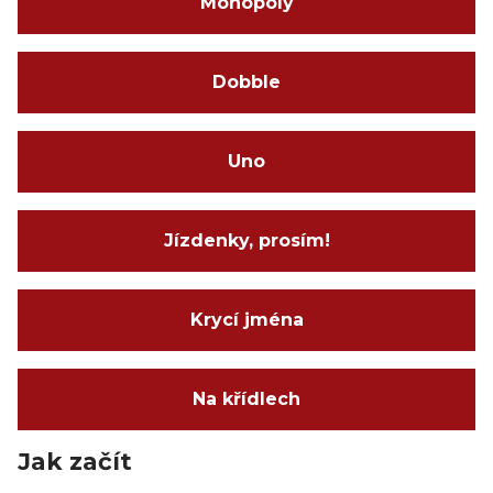
Monopoly
Dobble
Uno
Jízdenky, prosím!
Krycí jména
Na křídlech
Jak začít