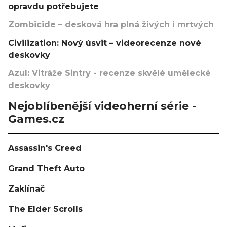
opravdu potřebujete
Zombicide – desková hra plná živých i mrtvých
Civilization: Nový úsvit – videorecenze nové
deskovky
Azul: Vitráže Sintry - recenze skvělé umělecké
deskovky
Nejoblíbenější videoherní série -
Games.cz
Assassin's Creed
Grand Theft Auto
Zaklínač
The Elder Scrolls