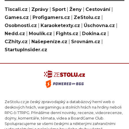
Tiscali.cz
|
Zprávy
|
Sport
|
Ženy
|
Cestování
|
Games.cz
|
Profigamers.cz
|
ZeStolu.cz
|
Osobnosti.cz
|
Karaoketexty.cz
|
Úschovna.cz
|
Nedd.cz
|
Moulík.cz
|
Fights.cz
|
Dokina.cz
|
CZhity.cz
|
Našepeníze.cz
|
Srovnám.cz
|
StartupInsider.cz
ZeStolu.cz je český zpravodajský a databázový herní web o
deskových hrách, wargamingu a stolních hrách na hrdiny neboli
RPG či TTRPG. Přinášíme denní novinky, recenze, videorecenze,
dojmy, komentáře, témata, videa a BoardGame Club.
Spolupracujeme se všemi českými a některými zahraničními