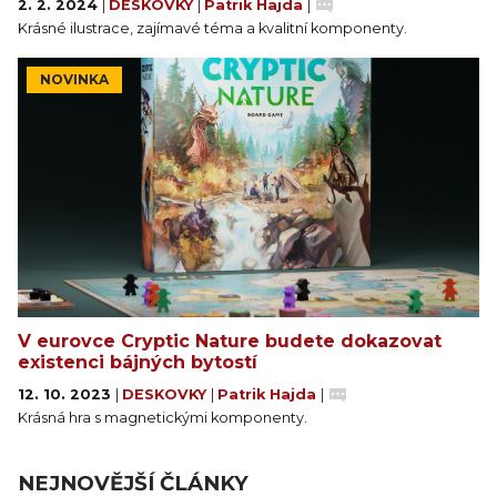
2. 2. 2024
|
DESKOVKY
|
Patrik Hajda
|
Krásné ilustrace, zajímavé téma a kvalitní komponenty.
NOVINKA
V eurovce Cryptic Nature budete dokazovat
existenci bájných bytostí
12. 10. 2023
|
DESKOVKY
|
Patrik Hajda
|
Krásná hra s magnetickými komponenty.
NEJNOVĚJŠÍ ČLÁNKY