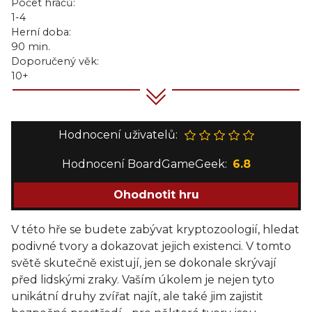
Počet hráčů:
1-4
Herní doba:
90 min.
Doporučený věk:
10+
Hodnocení uživatelů:
Hodnocení BoardGameGeek:
6.8
Ohodnotit hru
V této hře se budete zabývat kryptozoologií, hledat
podivné tvory a dokazovat jejich existenci. V tomto
světě skutečně existují, jen se dokonale skrývají
před lidskými zraky. Vaším úkolem je nejen tyto
unikátní druhy zvířat najít, ale také jim zajistit