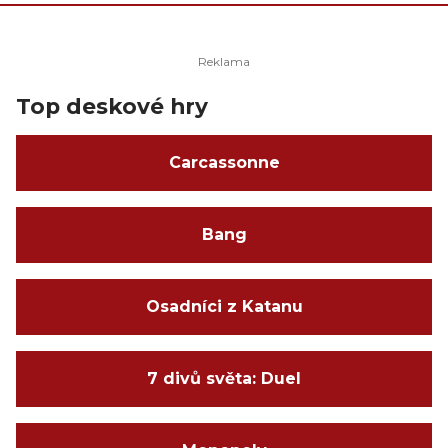
Top deskové hry
Carcassonne
Bang
Osadníci z Katanu
7 divů světa: Duel