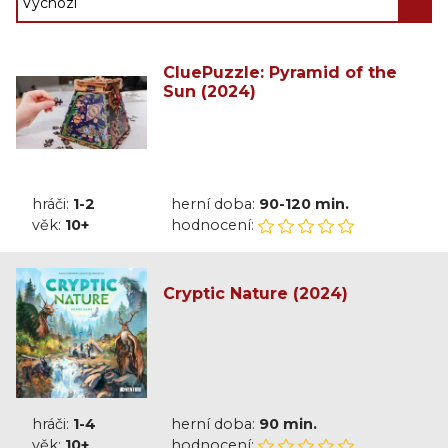
CluePuzzle: Pyramid of the
Sun (2024)
hráči:
1-2
herní doba:
90-120 min.
věk:
10+
hodnocení:
Cryptic Nature (2024)
hráči:
1-4
herní doba:
90 min.
věk:
10+
hodnocení: