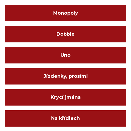
Monopoly
Dobble
Uno
Jízdenky, prosím!
Krycí jména
Na křídlech