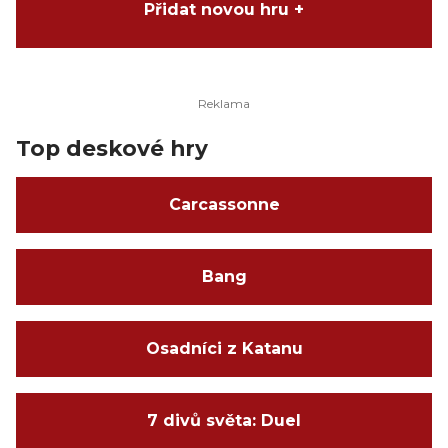
Přidat novou hru +
Top deskové hry
Carcassonne
Bang
Osadníci z Katanu
7 divů světa: Duel