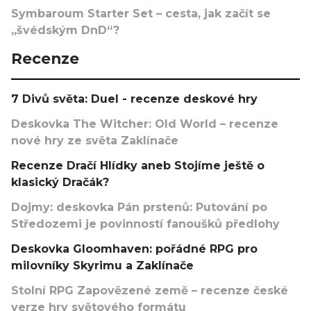
Symbaroum Starter Set – cesta, jak začít se
„švédským DnD“?
Recenze
7 Divů světa: Duel - recenze deskové hry
Deskovka The Witcher: Old World – recenze
nové hry ze světa Zaklínače
Recenze Dračí Hlídky aneb Stojíme ještě o
klasický Dračák?
Dojmy: deskovka Pán prstenů: Putování po
Středozemi je povinností fanoušků předlohy
Deskovka Gloomhaven: pořádné RPG pro
milovníky Skyrimu a Zaklínače
Stolní RPG Zapovězené země – recenze české
verze hry světového formátu