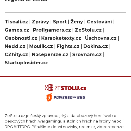
Tiscali.cz
|
Zprávy
|
Sport
|
Ženy
|
Cestování
|
Games.cz
|
Profigamers.cz
|
ZeStolu.cz
|
Osobnosti.cz
|
Karaoketexty.cz
|
Úschovna.cz
|
Nedd.cz
|
Moulík.cz
|
Fights.cz
|
Dokina.cz
|
CZhity.cz
|
Našepeníze.cz
|
Srovnám.cz
|
StartupInsider.cz
ZeStolu.cz je český zpravodajský a databázový herní web o
deskových hrách, wargamingu a stolních hrách na hrdiny neboli
RPG či TTRPG. Přinášíme denní novinky, recenze, videorecenze,