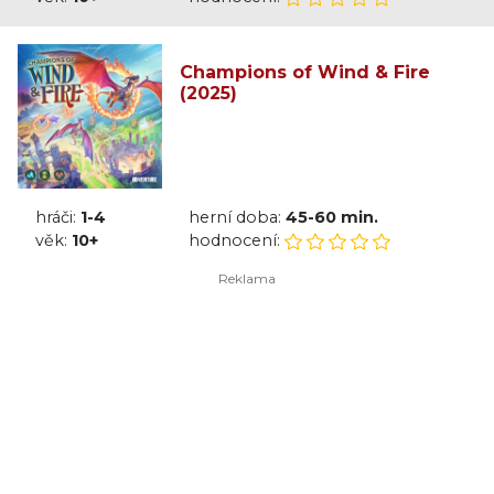
Champions of Wind & Fire
(2025)
hráči:
1-4
herní doba:
45-60 min.
věk:
10+
hodnocení: