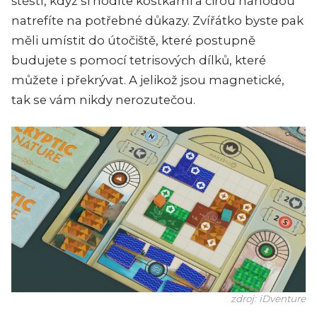
štěstí, když si hodíte kostkami a čirou náhodou
natrefíte na potřebné důkazy. Zvířátko byste pak
měli umístit do útočiště, které postupně
budujete s pomocí tetrisových dílků, které
můžete i překrývat. A jelikož jsou magnetické,
tak se vám nikdy nerozutečou.
zdroj: iDventure