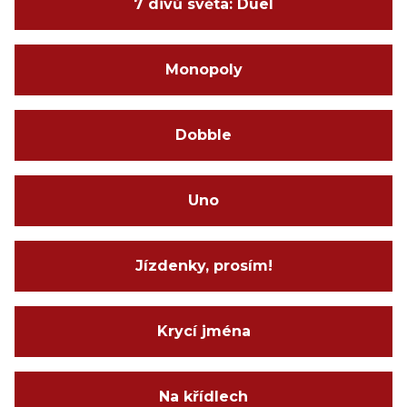
7 divů světa: Duel
Monopoly
Dobble
Uno
Jízdenky, prosím!
Krycí jména
Na křídlech