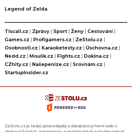
Legend of Zelda
Tiscali.cz
|
Zprávy
|
Sport
|
Ženy
|
Cestování
|
Games.cz
|
Profigamers.cz
|
ZeStolu.cz
|
Osobnosti.cz
|
Karaoketexty.cz
|
Úschovna.cz
|
Nedd.cz
|
Moulík.cz
|
Fights.cz
|
Dokina.cz
|
CZhity.cz
|
Našepeníze.cz
|
Srovnám.cz
|
StartupInsider.cz
ZeStolu.cz je český zpravodajský a databázový herní web o
deskových hrách, wargamingu a stolních hrách na hrdiny neboli