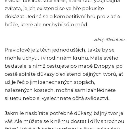
krabici, tak ilustrace karet, které zachycují bájná
zvířata, jejich existenci se ve hře pokusíte
dokázat. Jedná se o kompetitivní hru pro 2 až 4
hráče, které ale nechybí sólo mód.
zdroj: iDventure
Pravidlově je z těch jednodušších, takže by se
mohla uchytit i v rodinném kruhu. Máte svého
badatele, s nímž cestujete po mapě Evropy a po
cestě sbíráte důkazy o existenci bájných tvorů, ať
už je řeč o jimi zanechaných stopách,
nalezených kostech, možná sami zahlédnete
siluetu nebo si vyslechnete očitá svědectví.
Jakmile nasbíráte potřebné důkazy, bájný tvor je
váš. Ale můžete se k němu dostat i dřív s trochou