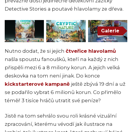
převážně dosti jedinečné detektivní zážitky
Detective Stories a poutavé hlavolamy ze dřeva.
Galerie
Nutno dodat, že si jejich
čtveřice hlavolamů
našla spoustu fanoušků, kteří na každý z nich
přispěli mezi 6 a 8 miliony korun. A jejich velká
deskovka na tom není jinak. Do konce
kickstarterové kampaně
ještě zbývá 19 dní a už
se podařilo vybrat 6 milionů korun. Co přimělo
téměř 3 tisíce hráčů utratit své peníze?
Jistě na tom sehrálo svou roli krásné vizuální
zpracování, kterému vévodí jak ilustrace na