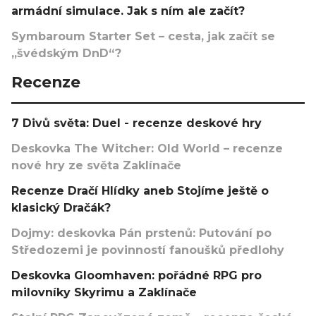
armádní simulace. Jak s ním ale začít?
Symbaroum Starter Set – cesta, jak začít se
„švédským DnD“?
Recenze
7 Divů světa: Duel - recenze deskové hry
Deskovka The Witcher: Old World – recenze
nové hry ze světa Zaklínače
Recenze Dračí Hlídky aneb Stojíme ještě o
klasický Dračák?
Dojmy: deskovka Pán prstenů: Putování po
Středozemi je povinností fanoušků předlohy
Deskovka Gloomhaven: pořádné RPG pro
milovníky Skyrimu a Zaklínače