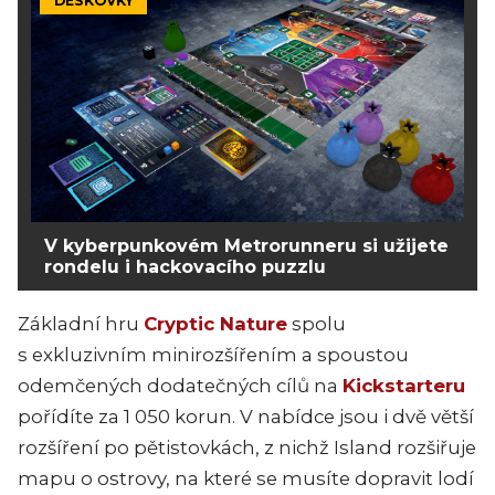
DESKOVKY
V kyberpunkovém Metrorunneru si užijete
rondelu i hackovacího puzzlu
Základní hru
Cryptic Nature
spolu
s exkluzivním minirozšířením a spoustou
odemčených dodatečných cílů na
Kickstarteru
pořídíte za 1 050 korun. V nabídce jsou i dvě větší
rozšíření po pětistovkách, z nichž Island rozšiřuje
mapu o ostrovy, na které se musíte dopravit lodí