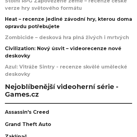
Stolní RPG Zapovězené země – recenze české
verze hry světového formátu
Heat – recenze jediné závodní hry, kterou doma
opravdu potřebujete
Zombicide – desková hra plná živých i mrtvých
Civilization: Nový úsvit – videorecenze nové
deskovky
Azul: Vitráže Sintry - recenze skvělé umělecké
deskovky
Nejoblíbenější videoherní série -
Games.cz
Assassin's Creed
Grand Theft Auto
Zaklínač