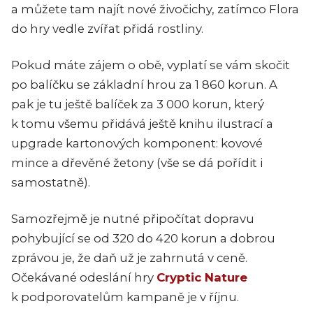
a můžete tam najít nové živočichy, zatímco Flora
do hry vedle zvířat přidá rostliny.
Pokud máte zájem o obě, vyplatí se vám skočit
po balíčku se základní hrou za 1 860 korun. A
pak je tu ještě balíček za 3 000 korun, který
k tomu všemu přidává ještě knihu ilustrací a
upgrade kartonových komponent: kovové
mince a dřevěné žetony (vše se dá pořídit i
samostatně).
Samozřejmě je nutné připočítat dopravu
pohybující se od 320 do 420 korun a dobrou
zprávou je, že daň už je zahrnutá v ceně.
Očekávané odeslání hry
Cryptic Nature
k podporovatelům kampaně je v říjnu.