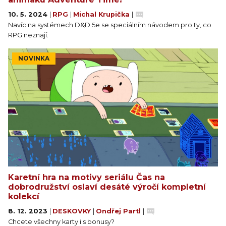
10. 5. 2024
|
RPG
|
Michal Krupička
|
Navíc na systémech D&D 5e se speciálním návodem pro ty, co
RPG neznají.
NOVINKA
Karetní hra na motivy seriálu Čas na
dobrodružství oslaví desáté výročí kompletní
kolekcí
8. 12. 2023
|
DESKOVKY
|
Ondřej Partl
|
Chcete všechny karty i s bonusy?