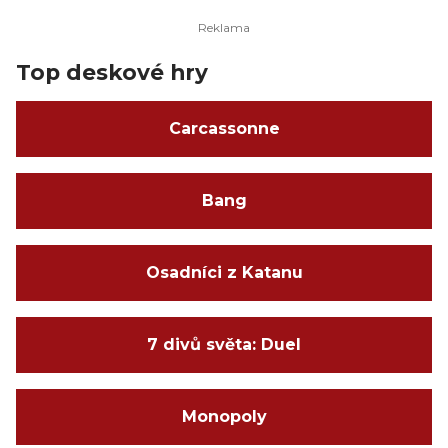
Top deskové hry
Carcassonne
Bang
Osadníci z Katanu
7 divů světa: Duel
Monopoly