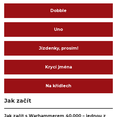
Dobble
Uno
Jízdenky, prosím!
Krycí jména
Na křídlech
Jak začít
Jak začít s Warhammerem 40,000 – jednou z