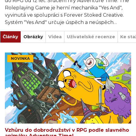
do RPG od 12 let. Srdcem hry Adventure Time: The
Roleplaying Game je herní mechanika "Yes And",
vyvinutá ve spolupráci s Forever Stoked Creative.
Systém "Yes And" určuje úspěch a neúspěch
prostřednictvím vlastní sady kostek a zároveň
Články
podporuje společné vyprávění příběhu a zajišťuje,
Obrázky
Videa
Uživatelské recenze
Ke sta
že hráči jsou vždy zapojeni do hry. Intuitivní přístup
hry k vyprávění příběhu odstraní potřebu složitých
výpočtů a umožní hráčům soustředit se na samotné
NOVINKA
vyprávění.
Vzhůru do dobrodružství v RPG podle slavného
animáku Adventure Time!