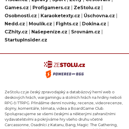
Games.cz
|
Profigamers.cz
|
ZeStolu.cz
|
Osobnosti.cz
|
Karaoketexty.cz
|
Úschovna.cz
|
Nedd.cz
|
Moulík.cz
|
Fights.cz
|
Dokina.cz
|
CZhity.cz
|
Našepeníze.cz
|
Srovnám.cz
|
StartupInsider.cz
ZeStolu.cz je český zpravodajský a databázový herní web o
deskových hrách, wargamingu a stolních hrách na hrdiny neboli
RPG či TTRPG. Přinášíme denní novinky, recenze, videorecenze,
dojmy, komentáře, témata, videa a BoardGame Club.
Spolupracujeme se všemi českými a některými zahraničními
vydavatelstvími a pokrýváme hry všeho druhu včetně
Carcassonne, Osadníci z Katanu, Bang, Magic: The Gathering,