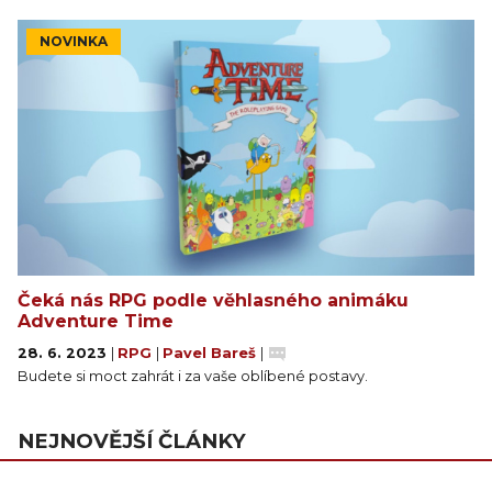
NOVINKA
Čeká nás RPG podle věhlasného animáku
Adventure Time
28. 6. 2023
|
RPG
|
Pavel Bareš
|
Budete si moct zahrát i za vaše oblíbené postavy.
NEJNOVĚJŠÍ ČLÁNKY