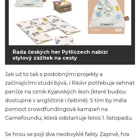
Řada českých her Pytlíczech nabízí
stylový zážitek na cesty
Jak už to tak s podobnými projekty a
začínajícími studii bývá, i Risiivr potřebuje sehnat
peníze na vznik Kyjevských ikon (které budou
dostupné v angličtině i češtině). S tím by měla
pomoct crowdfundingová kampaň na
Gamefoundu, která odstartuje letos 1. listopadu.
Se hrou se pojí dva neobvyklé fakty. Zaprvé, hra