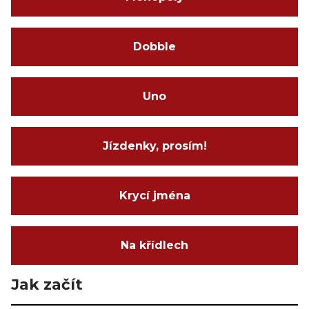
Dobble
Uno
Jízdenky, prosím!
Krycí jména
Na křídlech
Jak začít