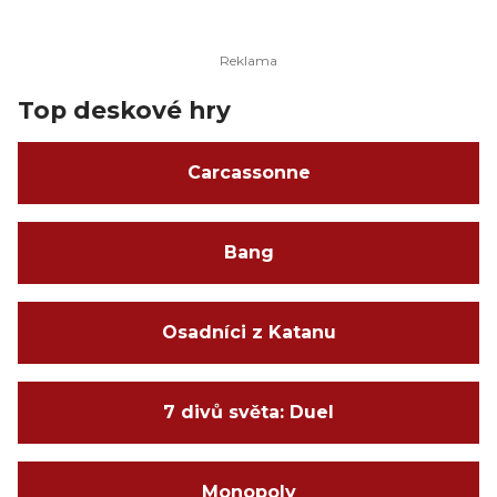
Top deskové hry
Carcassonne
Bang
Osadníci z Katanu
7 divů světa: Duel
Monopoly