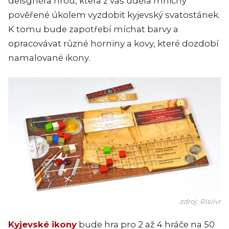
deisgnéra hrou, která z vás udělá mnichy
pověřené úkolem vyzdobit kyjevský svatostánek.
K tomu bude zapotřebí míchat barvy a
opracovávat různé horniny a kovy, které dozdobí
namalované ikony.
zdroj: Risiivr
Kyjevské ikony
bude hra pro 2 až 4 hráče na 50