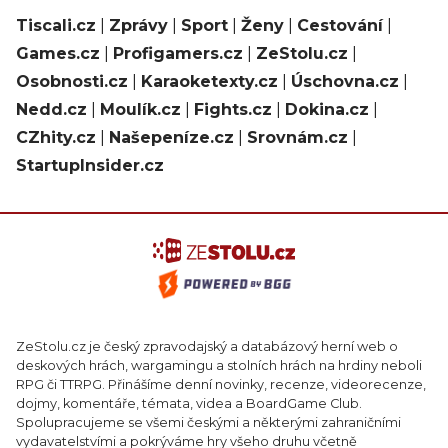
Tiscali.cz
|
Zprávy
|
Sport
|
Ženy
|
Cestování
|
Games.cz
|
Profigamers.cz
|
ZeStolu.cz
|
Osobnosti.cz
|
Karaoketexty.cz
|
Úschovna.cz
|
Nedd.cz
|
Moulík.cz
|
Fights.cz
|
Dokina.cz
|
CZhity.cz
|
Našepeníze.cz
|
Srovnám.cz
|
StartupInsider.cz
ZeStolu.cz je český zpravodajský a databázový herní web o
deskových hrách, wargamingu a stolních hrách na hrdiny neboli
RPG či TTRPG. Přinášíme denní novinky, recenze, videorecenze,
dojmy, komentáře, témata, videa a BoardGame Club.
Spolupracujeme se všemi českými a některými zahraničními
vydavatelstvími a pokrýváme hry všeho druhu včetně