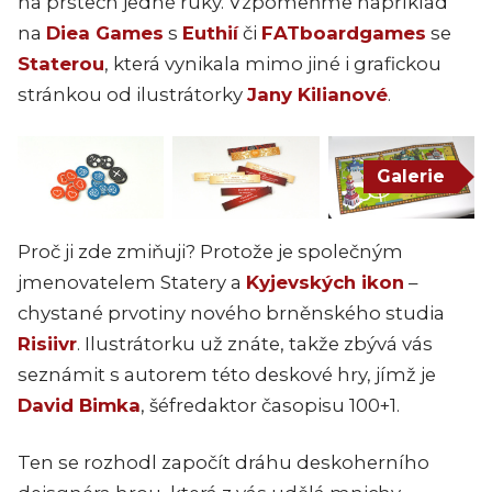
na prstech jedné ruky. Vzpomeňme například
na
Diea Games
s
Euthií
či
FATboardgames
se
Staterou
, která vynikala mimo jiné i grafickou
stránkou od ilustrátorky
Jany Kilianové
.
Galerie
Proč ji zde zmiňuji? Protože je společným
jmenovatelem Statery a
Kyjevských ikon
–
chystané prvotiny nového brněnského studia
Risiivr
. Ilustrátorku už znáte, takže zbývá vás
seznámit s autorem této deskové hry, jímž je
David Bimka
, šéfredaktor časopisu 100+1.
Ten se rozhodl započít dráhu deskoherního