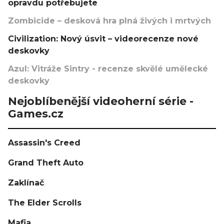
opravdu potřebujete
Zombicide – desková hra plná živých i mrtvých
Civilization: Nový úsvit – videorecenze nové
deskovky
Azul: Vitráže Sintry - recenze skvělé umělecké
deskovky
Nejoblíbenější videoherní série -
Games.cz
Assassin's Creed
Grand Theft Auto
Zaklínač
The Elder Scrolls
Mafia