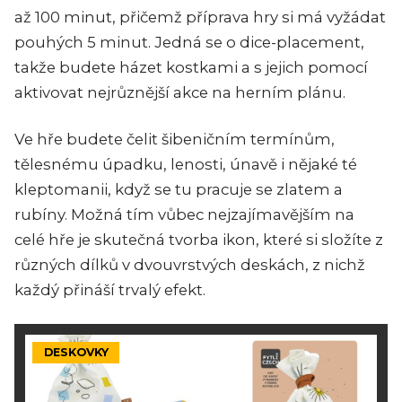
až 100 minut, přičemž příprava hry si má vyžádat
pouhých 5 minut. Jedná se o dice-placement,
takže budete házet kostkami a s jejich pomocí
aktivovat nejrůznější akce na herním plánu.
Ve hře budete čelit šibeničním termínům,
tělesnému úpadku, lenosti, únavě i nějaké té
kleptomanii, když se tu pracuje se zlatem a
rubíny. Možná tím vůbec nejzajímavějším na
celé hře je skutečná tvorba ikon, které si složíte z
různých dílků v dvouvrstvých deskách, z nichž
každý přináší trvalý efekt.
DESKOVKY