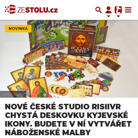
NOVINKA
zdroj: Risiivr
NOVÉ ČESKÉ STUDIO RISIIVR
CHYSTÁ DESKOVKU KYJEVSKÉ
IKONY. BUDETE V NÍ VYTVÁŘET
NÁBOŽENSKÉ MALBY