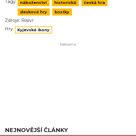
Tagy:
náboženství
historická
česká hra
deskové hry
kostky
Zdroje:
Risiivr
Hry:
Kyjevské ikony
NEJNOVĚJŠÍ ČLÁNKY