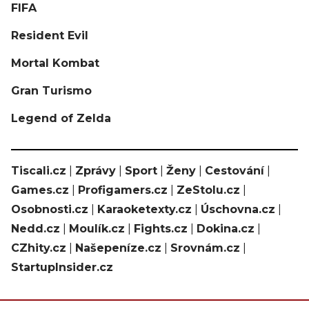
FIFA
Resident Evil
Mortal Kombat
Gran Turismo
Legend of Zelda
Tiscali.cz
|
Zprávy
|
Sport
|
Ženy
|
Cestování
|
Games.cz
|
Profigamers.cz
|
ZeStolu.cz
|
Osobnosti.cz
|
Karaoketexty.cz
|
Úschovna.cz
|
Nedd.cz
|
Moulík.cz
|
Fights.cz
|
Dokina.cz
|
CZhity.cz
|
Našepeníze.cz
|
Srovnám.cz
|
StartupInsider.cz