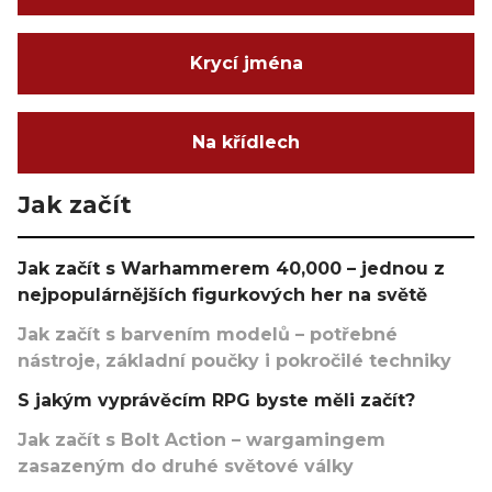
Krycí jména
Na křídlech
Jak začít
Jak začít s Warhammerem 40,000 – jednou z
nejpopulárnějších figurkových her na světě
Jak začít s barvením modelů – potřebné
nástroje, základní poučky i pokročilé techniky
S jakým vyprávěcím RPG byste měli začít?
Jak začít s Bolt Action – wargamingem
zasazeným do druhé světové války