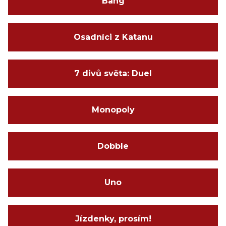
Bang
Osadníci z Katanu
7 divů světa: Duel
Monopoly
Dobble
Uno
Jízdenky, prosím!