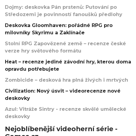
Dojmy: deskovka Pán prstenů: Putování po
Středozemi je povinností fanoušků předlohy
Deskovka Gloomhaven: pořádné RPG pro
milovníky Skyrimu a Zaklínače
Stolní RPG Zapovězené země – recenze české
verze hry světového formátu
Heat – recenze jediné závodní hry, kterou doma
opravdu potřebujete
Zombicide – desková hra plná živých i mrtvých
Civilization: Nový úsvit – videorecenze nové
deskovky
Azul: Vitráže Sintry - recenze skvělé umělecké
deskovky
Nejoblíbenější videoherní série -