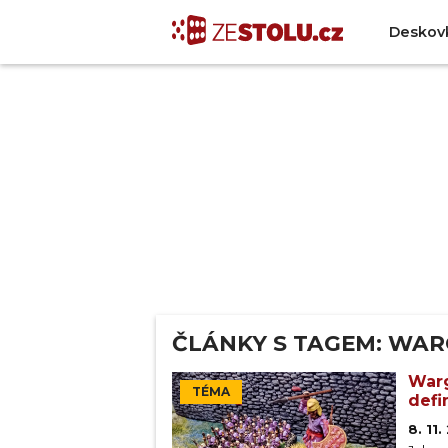
Deskov
ČLÁNKY S TAGEM: WA
Warg
TÉMA
defi
8. 11