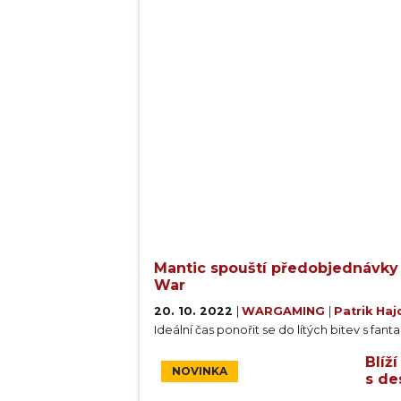
Mantic spouští předobjednávky 
War
20. 10. 2022
|
WARGAMING
|
Patrik Ha
Ideální čas ponořit se do lítých bitev s fa
Blíž
NOVINKA
s de