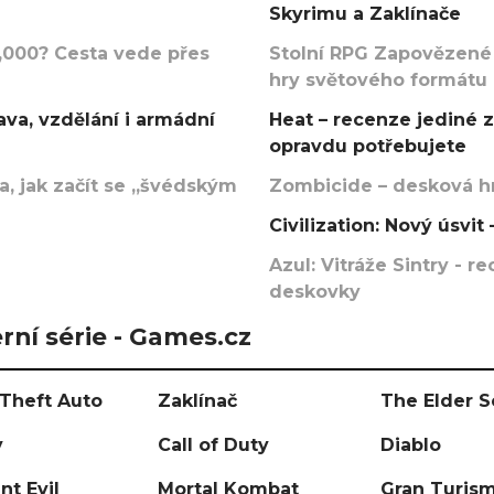
Skyrimu a Zaklínače
000? Cesta vede přes
Stolní RPG Zapovězené
hry světového formátu
va, vzdělání i armádní
Heat – recenze jediné 
opravdu potřebujete
, jak začít se „švédským
Zombicide – desková hr
Civilization: Nový úsvi
Azul: Vitráže Sintry - 
deskovky
rní série - Games.cz
Theft Auto
Zaklínač
The Elder S
y
Call of Duty
Diablo
nt Evil
Mortal Kombat
Gran Turis