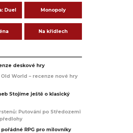
a: Duel
Monopoly
ména
Na křídlech
ecenze deskové hry
 Old World – recenze nové hry
eb Stojíme ještě o klasický
rstenů: Putování po Středozemi
 předlohy
pořádné RPG pro milovníky