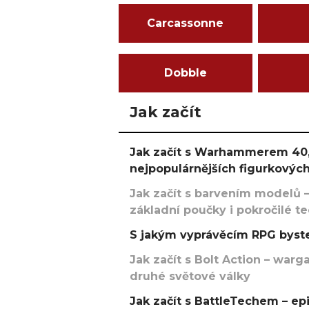
Carcassonne
Dobble
Jak začít
Jak začít s Warhammerem 40,
nejpopulárnějších figurkových
Jak začít s barvením modelů –
základní poučky i pokročilé t
S jakým vyprávěcím RPG byste
Jak začít s Bolt Action – w
druhé světové války
Jak začít s BattleTechem – ep