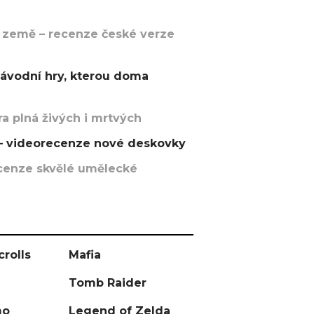
 země – recenze české verze
závodní hry, kterou doma
a plná živých i mrtvých
t – videorecenze nové deskovky
recenze skvělé umělecké
crolls
Mafia
Tomb Raider
mo
Legend of Zelda