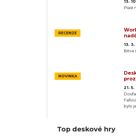
13. 1
Plast
Worl
RECENZE
nadě
13. 3
Bitva 
Desk
NOVINKA
proz
21. 5
Doufal
Fallou
bylo j
pořád
The El
Top deskové hry