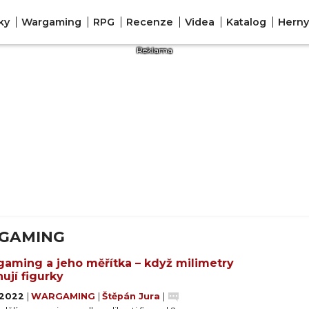
ky
Wargaming
RPG
Recenze
Videa
Katalog
Herny
RGAMING
aming a jeho měřítka – když milimetry
nují figurky
. 2022
|
WARGAMING
|
Štěpán Jura
|