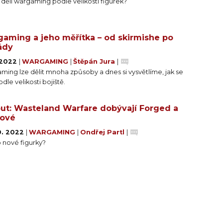
 dělí wargaming podle velikosti figurek?
aming a jeho měřítka – od skirmishe po
ády
. 2022
|
WARGAMING
|
Štěpán Jura
|
ing lze dělit mnoha způsoby a dnes si vysvětlíme, jak se
odle velikosti bojiště.
out: Wasteland Warfare dobývají Forged a
lové
0. 2022
|
WARGAMING
|
Ondřej Partl
|
o nové figurky?