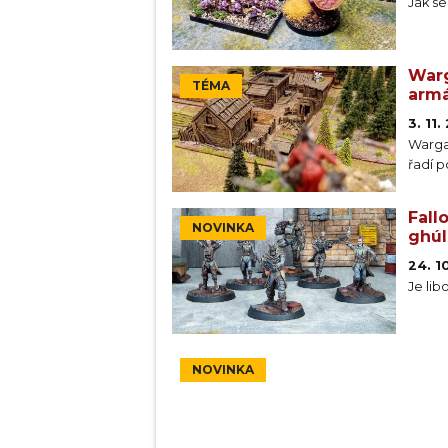
Jak se
Warg
TÉMA
arm
3. 11
Wargam
řadí p
Fall
NOVINKA
ghú
24. 1
Je lib
NOVINKA