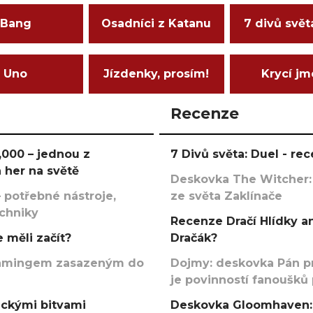
Bang
Osadníci z Katanu
7 divů svět
Uno
Jízdenky, prosím!
Krycí j
Recenze
000 – jednou z
7 Divů světa: Duel - r
 her na světě
Deskovka The Witcher:
 potřebné nástroje,
ze světa Zaklínače
echniky
Recenze Dračí Hlídky an
 měli začít?
Dračák?
argamingem zasazeným do
Dojmy: deskovka Pán p
je povinností fanoušků
ickými bitvami
Deskovka Gloomhaven: 