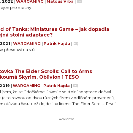
0. 2022
|
WARGAMING
|
Matouš Vrba
|
 nejen pro mechy
d of Tanks: Miniatures Game – jak dopadla
jná stolní adaptace?
. 2021
|
WARGAMING
|
Patrik Hajda
|
se přesouvá na stůl
ovka The Elder Scrolls: Call to Arms
koumá Skyrim, Oblivion i TESO
. 2019
|
WARGAMING
|
Patrik Hajda
|
 jsem, že se jí dočkáme. Jakmile se stolní adaptace dočkal
t (a to rovnou od dvou různých firem v odlišném provedení),
en otázkou času, než dojde i na licenci The Elder Scrolls. První
nou deskovkou z tohoto světa bude figurková válečná hra
der Scrolls: Call to Arms, která vyjde o letošních Vánocích.