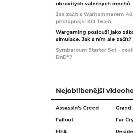
obrovitých válečných mechů
Jak začít s Warhammerem 40,
přístupnější Kill Team
Wargaming poslouží jako zába
simulace. Jak s ním ale začít?
Symbaroum Starter Set – cesta
DnD“?
Nejoblíbenější videohe
Assassin's Creed
Grand 
Fallout
Far Cr
FIFA
Reside