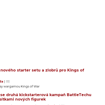
nového starter setu a zlobrů pro Kings of
jda
|
ntasy wargamou Kings of War
í se druhá kickstarterová kampaň BattleTechu
sítkami nových figurek