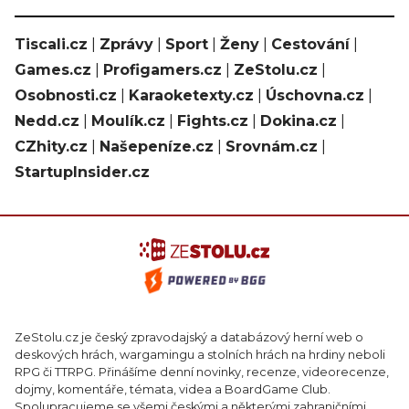
Tiscali.cz
|
Zprávy
|
Sport
|
Ženy
|
Cestování
|
Games.cz
|
Profigamers.cz
|
ZeStolu.cz
|
Osobnosti.cz
|
Karaoketexty.cz
|
Úschovna.cz
|
Nedd.cz
|
Moulík.cz
|
Fights.cz
|
Dokina.cz
|
CZhity.cz
|
Našepeníze.cz
|
Srovnám.cz
|
StartupInsider.cz
ZeStolu.cz je český zpravodajský a databázový herní web o
deskových hrách, wargamingu a stolních hrách na hrdiny neboli
RPG či TTRPG. Přinášíme denní novinky, recenze, videorecenze,
dojmy, komentáře, témata, videa a BoardGame Club.
Spolupracujeme se všemi českými a některými zahraničními