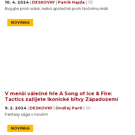
10. 4. 2024
|
DESKOVKY
|
Patrik Hajda
|
Bojujte proti sobě, nebo společně proti Nočnímu králi.
NOVINKA
V menší válečné hře A Song of Ice & Fire:
Tactics zažijete ikonické bitvy Západozemí
9. 2. 2024
|
DESKOVKY
|
Ondřej Partl
|
Fantasy sága v novém.
NOVINKA