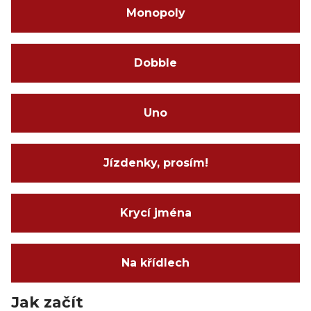
Monopoly
Dobble
Uno
Jízdenky, prosím!
Krycí jména
Na křídlech
Jak začít