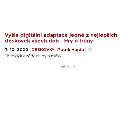
Vyšla digitální adaptace jedné z nejlepších
deskovek všech dob – Hry o trůny
7. 10. 2020
|
DESKOVKY
|
Patrik Hajda
|
Těch dýk v zádech bylo málo…