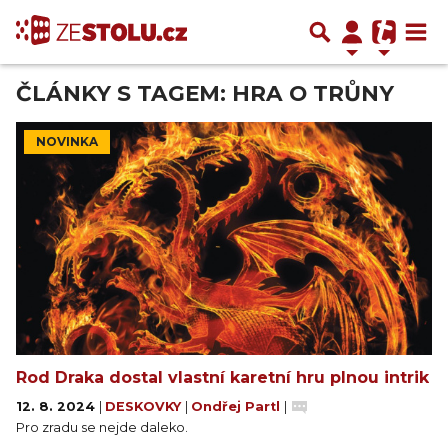
ČLÁNKY S TAGEM: HRA O TRŮNY
NOVINKA
Rod Draka dostal vlastní karetní hru plnou intrik
12. 8. 2024
|
DESKOVKY
|
Ondřej Partl
|
Pro zradu se nejde daleko.