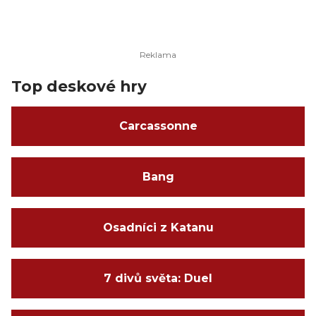
Top deskové hry
Carcassonne
Bang
Osadníci z Katanu
7 divů světa: Duel