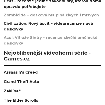
Heat – recenze jediné závodní hry, kterou doma
opravdu potřebujete
Zombicide – desková hra plná živých i mrtvých
Civilization: Nový úsvit – videorecenze nové
deskovky
Azul: Vitráže Sintry - recenze skvělé umělecké
deskovky
Nejoblíbenější videoherní série -
Games.cz
Assassin's Creed
Grand Theft Auto
Zaklínač
The Elder Scrolls