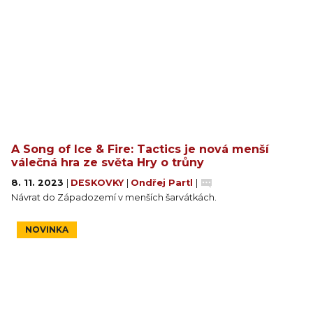
A Song of Ice & Fire: Tactics je nová menší
válečná hra ze světa Hry o trůny
8. 11. 2023
|
DESKOVKY
|
Ondřej Partl
|
Návrat do Západozemí v menších šarvátkách.
NOVINKA