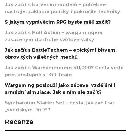
Jak začít s barvením modelů – potřebné
nástroje, základní poučky i pokročilé techniky
S jakým vyprávěcím RPG byste měli začít?
Jak začít s Bolt Action – wargamingem
zasazeným do druhé světové války
Jak začít s BattleTechem – epickými bitvami
obrovitých válečných mechů
Jak začít s Warhammerem 40,000? Cesta vede
přes přístupnější Kill Team
Wargaming poslouží jako zábava, vzdělání i
armádní simulace. Jak s ním ale začít?
Symbaroum Starter Set – cesta, jak začít se
„švédským DnD“?
Recenze