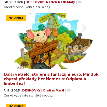
30. 6. 2026
|
DESKOVKY
|
Radek Rath Malý
|
Karetní posouvání z lesů a hájů.
NOVINKA
Další vetřelčí střílení a fantazijní euro. Mindok
chystá překlady her Nemesis: Odplata a
Emberleaf
1. 9. 2025
|
DESKOVKY
|
Ondřej Partl
|
České vydavatelství dělá radost.
NOVINKA