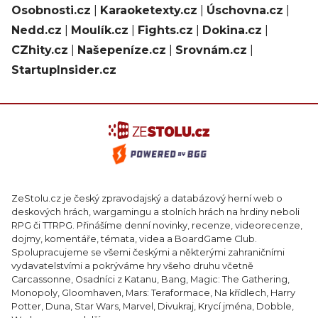
Osobnosti.cz
|
Karaoketexty.cz
|
Úschovna.cz
|
Nedd.cz
|
Moulík.cz
|
Fights.cz
|
Dokina.cz
|
CZhity.cz
|
Našepeníze.cz
|
Srovnám.cz
|
StartupInsider.cz
ZeStolu.cz je český zpravodajský a databázový herní web o
deskových hrách, wargamingu a stolních hrách na hrdiny neboli
RPG či TTRPG. Přinášíme denní novinky, recenze, videorecenze,
dojmy, komentáře, témata, videa a BoardGame Club.
Spolupracujeme se všemi českými a některými zahraničními
vydavatelstvími a pokrýváme hry všeho druhu včetně
Carcassonne, Osadníci z Katanu, Bang, Magic: The Gathering,
Monopoly, Gloomhaven, Mars: Teraformace, Na křídlech, Harry
Potter, Duna, Star Wars, Marvel, Divukraj, Krycí jména, Dobble,