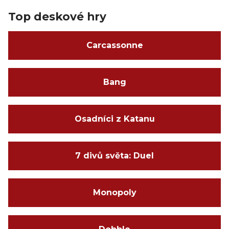
Top deskové hry
Carcassonne
Bang
Osadníci z Katanu
7 divů světa: Duel
Monopoly