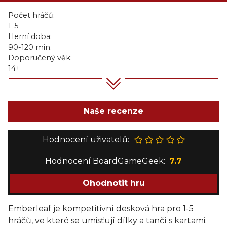
Počet hráčů:
1-5
Herní doba:
90-120 min.
Doporučený věk:
14+
Naše recenze
Hodnocení uživatelů:
Hodnocení BoardGameGeek:
7.7
Ohodnotit hru
Emberleaf je kompetitivní desková hra pro 1-5
hráčů, ve které se umisťují dílky a tančí s kartami.