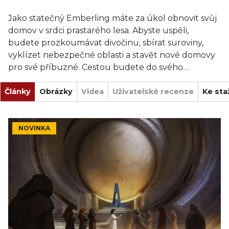
Jako statečný Emberling máte za úkol obnovit svůj
domov v srdci prastarého lesa. Abyste uspěli,
budete prozkoumávat divočinu, sbírat suroviny,
vyklízet nebezpečné oblasti a stavět nové domovy
pro své příbuzné. Cestou budete do svého
společenství verbovat hrdiny, z nichž každý přináší
Články
jedinečné schopnosti, které pomohou posílit váš
Obrázky
Videa
Uživatelské recenze
Ke sta
tým. Ale pozor - prostor v lese je omezený a ostatní
Emberlingové mají své vlastní plány.
NOVINKA