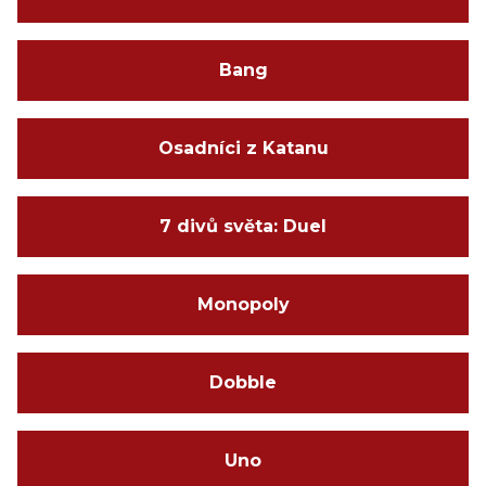
Bang
Osadníci z Katanu
7 divů světa: Duel
Monopoly
Dobble
Uno