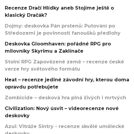
Recenze Dračí Hlídky aneb Stojíme ještě o
klasický Dračák?
Dojmy: deskovka Pán prstenů: Putování po
Středozemi je povinností fanoušků předlohy
Deskovka Gloomhaven: pořádné RPG pro
milovníky Skyrimu a Zaklínače
Stolní RPG Zapovězené země – recenze české
verze hry světového formátu
Heat – recenze jediné závodní hry, kterou doma
opravdu potřebujete
Zombicide – desková hra plná živých i mrtvých
Civilization: Nový úsvit – videorecenze nové
deskovky
Azul: Vitráže Sintry - recenze skvělé umělecké
deskovky