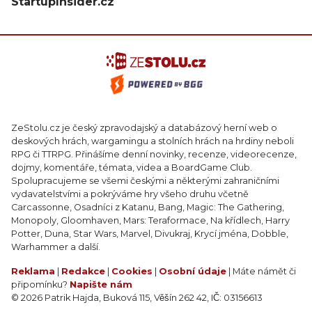
StartupInsider.cz
ZeStolu.cz je český zpravodajský a databázový herní web o
deskových hrách, wargamingu a stolních hrách na hrdiny neboli
RPG či TTRPG. Přinášíme denní novinky, recenze, videorecenze,
dojmy, komentáře, témata, videa a BoardGame Club.
Spolupracujeme se všemi českými a některými zahraničními
vydavatelstvími a pokrýváme hry všeho druhu včetně
Carcassonne, Osadníci z Katanu, Bang, Magic: The Gathering,
Monopoly, Gloomhaven, Mars: Teraformace, Na křídlech, Harry
Potter, Duna, Star Wars, Marvel, Divukraj, Krycí jména, Dobble,
Warhammer a další.
Reklama
|
Redakce
|
Cookies
|
Osobní údaje
| Máte námět či
připomínku?
Napište nám
© 2026 Patrik Hajda, Buková 115, Věšín 262 42, IČ: 03156613