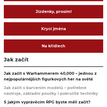
Jízdenky, prosím!
Krycí jména
Na křídlech
Jak začít
Jak začít s Warhammerem 40,000 – jednou z
nejpopulárnějších figurkových her na světě
Jak začít s barvením modelů – potřebné
nástroje, základní poučky i pokročilé techniky
S jakým vyprávěcím RPG byste měli začít?