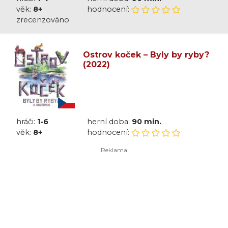
věk:
8+
hodnocení:
zrecenzováno
Ostrov koček – Byly by ryby?
(2022)
hráči:
1-6
herní doba:
90 min.
věk:
8+
hodnocení: