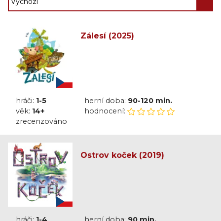
Zálesí (2025)
hráči:
1-5
herní doba:
90-120 min.
věk:
14+
hodnocení:
zrecenzováno
Ostrov koček (2019)
hráči:
1-4
herní doba:
90 min.