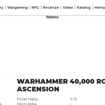
ky
Wargaming
RPG
Recenze
Videa
Katalog
Herny
WARHAMMER 40,000 RO
ASCENSION
Počet hráčů:
5-12
Herní doba:
-