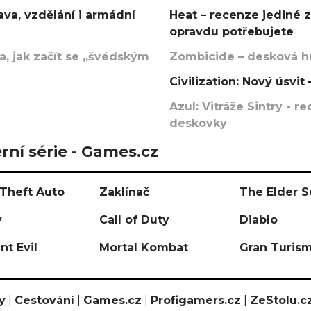
va, vzdělání i armádní
Heat – recenze jediné 
opravdu potřebujete
, jak začít se „švédským
Zombicide – desková hr
Civilization: Nový úsvi
Azul: Vitráže Sintry - 
deskovky
rní série - Games.cz
Theft Auto
Zaklínač
The Elder S
y
Call of Duty
Diablo
nt Evil
Mortal Kombat
Gran Turis
y
|
Cestování
|
Games.cz
|
Profigamers.cz
|
ZeStolu.c