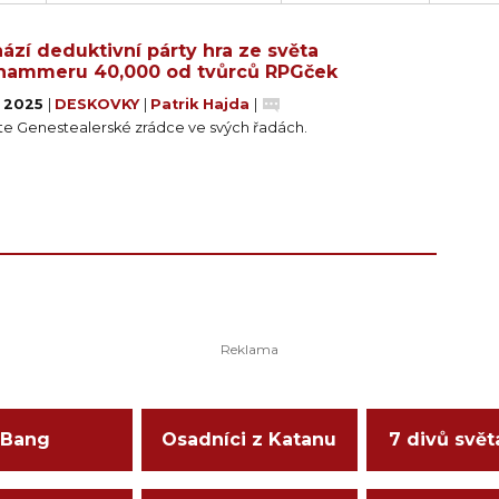
tili své soupeře. Každá hra nabízí nové intriky – přidejte 
, nebo Magos Biologis, který může nahlížet do tajemství
ází deduktivní párty hra ze světa
hammeru 40,000 od tvůrců RPGček
1. 2025
|
DESKOVKY
|
Patrik Hajda
|
te Genestealerské zrádce ve svých řadách.
Bang
Osadníci z Katanu
7 divů svět