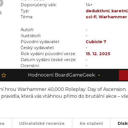
Doporučený věk:
14+
Typ:
deduktivní
,
karetní
Téma:
sci-fi
,
Warhammer 
Autoři:
-
Ilustrátoři:
-
Původní vydavatel:
Cubicle 7
Český vydavatel:
-
Rok vydání původní verze:
15. 12. 2025
Datum vydání české verze:
-
Ocenění:
-
Hodnocení BoardGameGeek:
-
tní hrou Warhammer 40,000 Roleplay: Day of Ascension. 
pravidla, která vás vtáhnou přímo do brutální akce – vše
 hra, určená pro 5–12 hráčů ve věku od 14 let, vás vyzývá
alerův polibek a zničit loajalisty. Použijte karty osudu a s
ea
Uživatelské recenze
Ke stažení
Disk