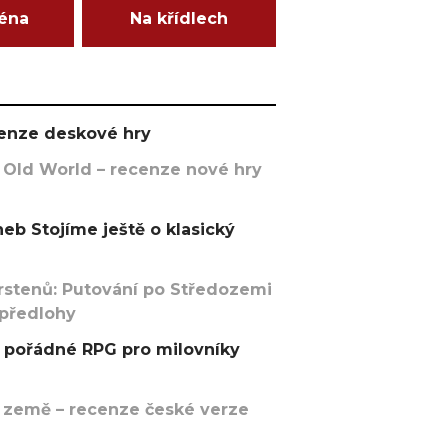
ména
Na křídlech
ecenze deskové hry
 Old World – recenze nové hry
eb Stojíme ještě o klasický
rstenů: Putování po Středozemi
 předlohy
pořádné RPG pro milovníky
 země – recenze české verze