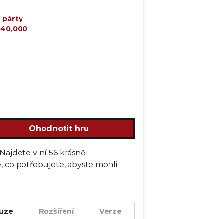
,
párty
40,000
Ohodnotit hru
Najdete v ní 56 krásně
, co potřebujete, abyste mohli
, abyste odhalili zrádce skryté v
peciální role, abyste zvrátili průběh
uze
Rozšíření
Verze