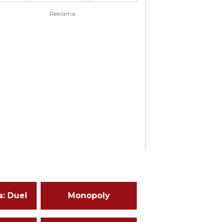
jedinečné role, jako je Astropath,
 jiných hráčů, aby každá hra byla
a: Duel
Monopoly