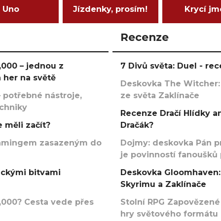
Uno
Jízdenky, prosím!
Krycí j
Recenze
000 – jednou z
7 Divů světa: Duel - r
 her na světě
Deskovka The Witcher:
 potřebné nástroje,
ze světa Zaklínače
echniky
Recenze Dračí Hlídky an
 měli začít?
Dračák?
argamingem zasazeným do
Dojmy: deskovka Pán p
je povinností fanoušků
ickými bitvami
Deskovka Gloomhaven: 
Skyrimu a Zaklínače
000? Cesta vede přes
Stolní RPG Zapovězené
hry světového formátu