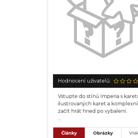
Hodnocení uživatelů:
Vstupte do stínů Imperia s kare
ilustrovaných karet a komplexní 
začít hrát hned po vybalení.
Tato rychlá společenská dedukční
řadách, než stačí rozšířit Geneste
Články
Obrázky
Vid