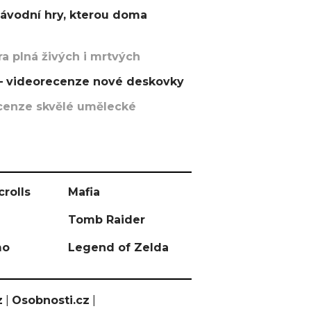
závodní hry, kterou doma
a plná živých i mrtvých
t – videorecenze nové deskovky
recenze skvělé umělecké
crolls
Mafia
Tomb Raider
mo
Legend of Zelda
z
|
Osobnosti.cz
|