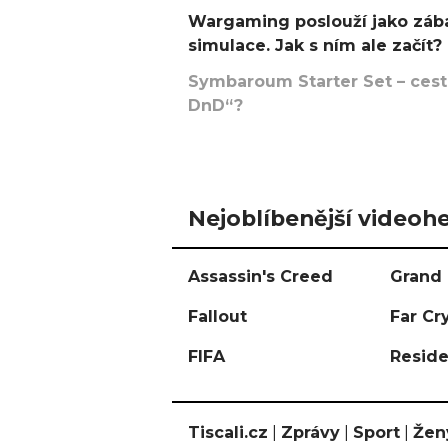
Wargaming poslouží jako zába
simulace. Jak s ním ale začít?
Symbaroum Starter Set – cesta
DnD“?
Nejoblíbenější videohe
Assassin's Creed
Grand 
Fallout
Far Cr
FIFA
Reside
Tiscali.cz
|
Zprávy
|
Sport
|
Žen