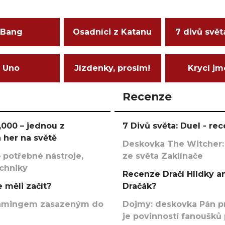
Bang
Osadníci z Katanu
7 divů svět
Uno
Jízdenky, prosím!
Krycí j
Recenze
000 – jednou z
7 Divů světa: Duel - r
 her na světě
Deskovka The Witcher:
 potřebné nástroje,
ze světa Zaklínače
echniky
Recenze Dračí Hlídky an
 měli začít?
Dračák?
argamingem zasazeným do
Dojmy: deskovka Pán p
je povinností fanoušků