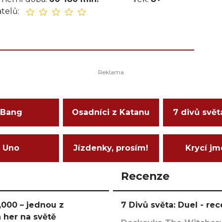
telů:
Bang
Osadníci z Katanu
7 divů svět
Uno
Jízdenky, prosím!
Krycí j
Recenze
000 – jednou z
7 Divů světa: Duel - r
 her na světě