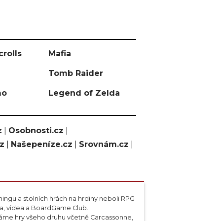
crolls
Mafia
Tomb Raider
mo
Legend of Zelda
z
|
Osobnosti.cz
|
cz
|
Našepeníze.cz
|
Srovnám.cz
|
ngu a stolních hrách na hrdiny neboli RPG
ta, videa a BoardGame Club.
váme hry všeho druhu včetně Carcassonne,