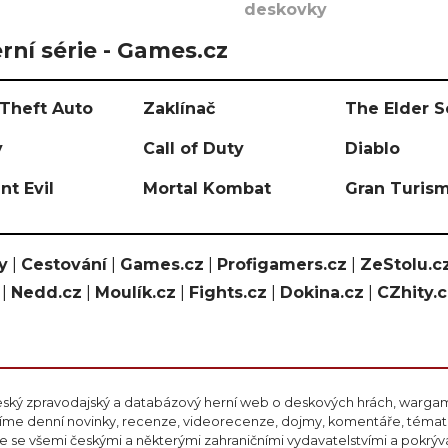
deskovky
rní série - Games.cz
Theft Auto
Zaklínač
The Elder S
y
Call of Duty
Diablo
nt Evil
Mortal Kombat
Gran Turis
y
|
Cestování
|
Games.cz
|
Profigamers.cz
|
ZeStolu.c
|
Nedd.cz
|
Moulík.cz
|
Fights.cz
|
Dokina.cz
|
CZhity.
eský zpravodajský a databázový herní web o deskových hrách, wargami
ášíme denní novinky, recenze, videorecenze, dojmy, komentáře, téma
 se všemi českými a některými zahraničními vydavatelstvími a pokrý