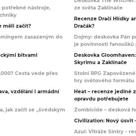
Deskovka The Witcher:
 potřebné nástroje,
ze světa Zaklínače
echniky
Recenze Dračí Hlídky an
 měli začít?
Dračák?
argamingem zasazeným do
Dojmy: deskovka Pán p
je povinností fanoušků
ickými bitvami
Deskovka Gloomhaven: 
Skyrimu a Zaklínače
000? Cesta vede přes
Stolní RPG Zapovězené
hry světového formátu
va, vzdělání i armádní
Heat – recenze jediné 
opravdu potřebujete
, jak začít se „švédským
Zombicide – desková hr
Civilization: Nový úsvi
Azul: Vitráže Sintry - 