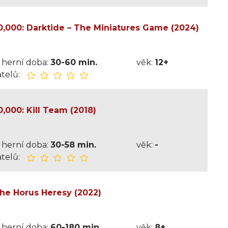
000: Darktide – The Miniatures Game (2024)
herní doba:
30-60 min.
věk:
12+
telů:
000: Kill Team (2018)
herní doba:
30-58 min.
věk:
-
telů:
e Horus Heresy (2022)
herní doba:
60-180 min.
věk:
8+