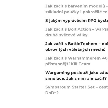
Jak začít s barvením modelů –
základní poučky i pokročilé t
S jakým vyprávěcím RPG byste
Jak začít s Bolt Action – w
druhé světové války
Jak začít s BattleTechem – ep
obrovitých válečných mechů
Jak začít s Warhammerem 40,
přístupnější Kill Team
Wargaming poslouží jako zába
simulace. Jak s ním ale začít?
Symbaroum Starter Set – cesta
DnD“?