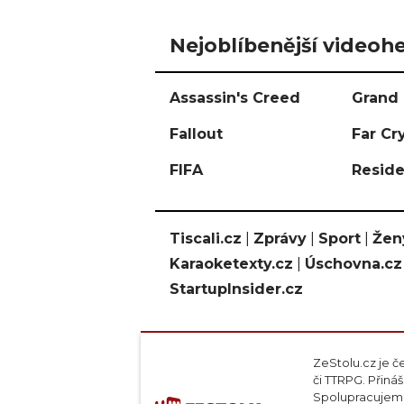
Nejoblíbenější videohe
Assassin's Creed
Grand 
Fallout
Far Cr
FIFA
Reside
Tiscali.cz
|
Zprávy
|
Sport
|
Žen
Karaoketexty.cz
|
Úschovna.cz
StartupInsider.cz
ZeStolu.cz je č
či TTRPG. Přin
Spolupracujeme