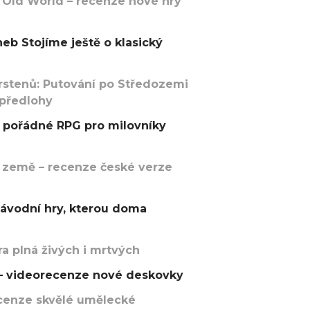
 Old World – recenze nové hry
eb Stojíme ještě o klasický
rstenů: Putování po Středozemi
 předlohy
pořádné RPG pro milovníky
 země – recenze české verze
závodní hry, kterou doma
a plná živých i mrtvých
t – videorecenze nové deskovky
recenze skvělé umělecké