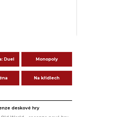
a: Duel
Monopoly
ména
Na křídlech
ecenze deskové hry