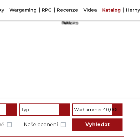
ky
Wargaming
RPG
Recenze
Videa
Katalog
Hern
ně
Naše ocenění
Vyhledat