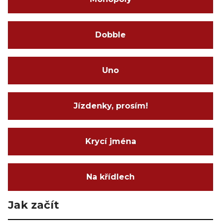
Dobble
Uno
Jízdenky, prosím!
Krycí jména
Na křídlech
Jak začít