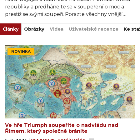
republiky a předhánějte se v soupeření o moc a
prestiž se svými soupeři. Porazte všechny vnější
nepřátele a zajistěte si nové provincie pro slávu
Články
Říma. Zvládneš výzvu a dovedeš svůj rod ke
Obrázky
Videa
Uživatelské recenze
Ke sta
konečnému triumfu?
S balíčkem karet představujících nejslavnější
NOVINKA
postavy vašeho rodu se budete ucházet o zajištění
úřadů konzulů, prétorů a cenzorů. Ti vám na
oplátku poskytnou klienty, zlato a legie, abyste
mohli spravovat provincie, vést úspěšná vojenská
tažení a kontrolovat klíčová místa v samotném
Římě - to vše proto, abyste získali dostatečnou
prestiž a mohli se prohlásit prvním římským
vládcem!
Ve hře Triumph soupeříte o nadvládu nad
Římem, který společně bráníte