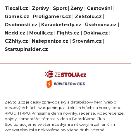
Tiscali.cz
|
Zprávy
|
Sport
|
Ženy
|
Cestování
|
Games.cz
|
Profigamers.cz
|
ZeStolu.cz
|
Osobnosti.cz
|
Karaoketexty.cz
|
Úschovna.cz
|
Nedd.cz
|
Moulík.cz
|
Fights.cz
|
Dokina.cz
|
CZhity.cz
|
Našepeníze.cz
|
Srovnám.cz
|
StartupInsider.cz
ZeStolu.cz je český zpravodajský a databázový herní web o
deskových hrách, wargamingu a stolních hrách na hrdiny neboli
RPG či TTRPG. Přinášíme denní novinky, recenze, videorecenze,
dojmy, komentáře, témata, videa a BoardGame Club.
Spolupracujeme se všemi českými a některými zahraničními
vydavatelstvími a pokrýváme hry všeho druhu včetně