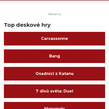
Top deskové hry
Carcassonne
Bang
Osadníci z Katanu
7 divů světa: Duel
Monopoly