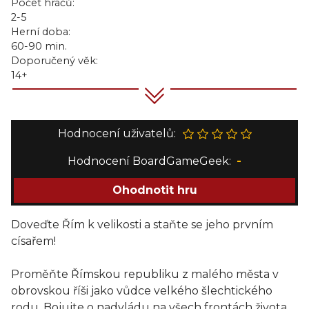
Počet hráčů:
2-5
Herní doba:
60-90 min.
Doporučený věk:
14+
Hodnocení uživatelů:
Hodnocení BoardGameGeek:
-
Ohodnotit hru
Doveďte Řím k velikosti a staňte se jeho prvním
císařem!
Proměňte Římskou republiku z malého města v
obrovskou říši jako vůdce velkého šlechtického
rodu. Bojujte o nadvládu na všech frontách života