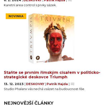
6. 2. 2024
|
DESKOVKY
|
Patrik Hajda
|
Karetní area control s prvky sázek.
NOVINKA
Staňte se prvním římským císařem v politicko-
strategické deskovce Triumph
13. 12. 2023
|
DESKOVKY
|
Patrik Hajda
|
Studio Phalanx vás nechá vsázet na budoucnost říše.
NEJNOVĚJŠÍ ČLÁNKY