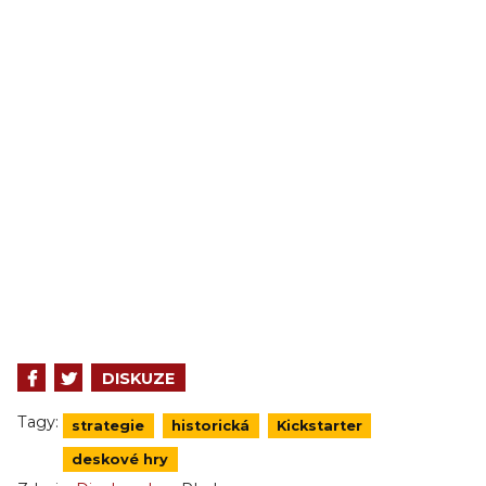
DISKUZE
Tagy:
strategie
historická
Kickstarter
deskové hry