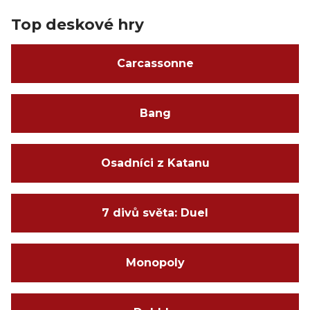
Top deskové hry
Carcassonne
Bang
Osadníci z Katanu
7 divů světa: Duel
Monopoly