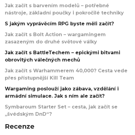
Jak začít s barvením modelů – potřebné
nástroje, základní poučky i pokročilé techniky
S jakým vyprávěcím RPG byste měli začít?
Jak začít s Bolt Action – wargamingem
zasazeným do druhé světové války
Jak začít s BattleTechem – epickými bitvami
obrovitých válečných mechů
Jak začít s Warhammerem 40,000? Cesta vede
přes přístupnější Kill Team
Wargaming poslouží jako zábava, vzdělání i
armádní simulace. Jak s ním ale začít?
Symbaroum Starter Set – cesta, jak začít se
„švédským DnD“?
Recenze