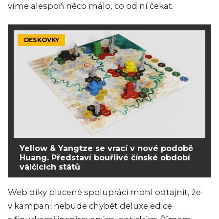
víme alespoň něco málo, co od ní čekat.
DESKOVKY
Yellow & Yangtze se vrací v nové podobě
Huang. Představí bouřlivé čínské období
válčících států
Web díky placené spolupráci mohl odtajnit, že
v kampani nebude chybět deluxe edice