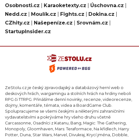
Osobnosti.cz
|
Karaoketexty.cz
|
Úschovna.cz
|
Nedd.cz
|
Moulík.cz
|
Fights.cz
|
Dokina.cz
|
CZhity.cz
|
Našepeníze.cz
|
Srovnám.cz
|
StartupInsider.cz
ZeStolu.cz je český zpravodajský a databázový herní web o
deskových hrách, wargamingu a stolních hrách na hrdiny neboli
RPG či TTRPG. Přinášíme denní novinky, recenze, videorecenze,
dojmy, komentáře, témata, videa a BoardGame Club.
Spolupracujeme se všemi českými a některými zahraničními
vydavatelstvími a pokrýváme hry všeho druhu včetně
Carcassonne, Osadníci z Katanu, Bang, Magic: The Gathering,
Monopoly, Gloomhaven, Mars: Teraformace, Na křídlech, Harry
Potter, Duna, Star Wars, Marvel, Divukraj, Krycí jména, Dobble,