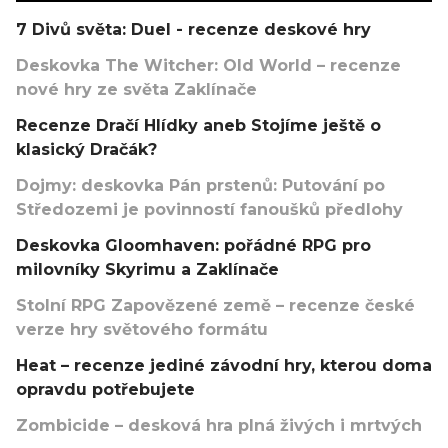
7 Divů světa: Duel - recenze deskové hry
Deskovka The Witcher: Old World – recenze
nové hry ze světa Zaklínače
Recenze Dračí Hlídky aneb Stojíme ještě o
klasický Dračák?
Dojmy: deskovka Pán prstenů: Putování po
Středozemi je povinností fanoušků předlohy
Deskovka Gloomhaven: pořádné RPG pro
milovníky Skyrimu a Zaklínače
Stolní RPG Zapovězené země – recenze české
verze hry světového formátu
Heat – recenze jediné závodní hry, kterou doma
opravdu potřebujete
Zombicide – desková hra plná živých i mrtvých