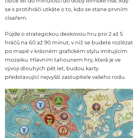
tisíce let do minulosti do doby Římské říše, kdy
se s protihráči utkáte o to, kdo se stane prvním
císařem.
Půjde o strategickou deskovou hru pro 2 až 5
hráčů na 60 až 90 minut, v níž se budete rozlézat
po mapě v krásném grafickém stylu imitujícím
mozaiku. Hlavním tahounem hry, která je ve
vývoji dlouhých pět let, budou karty
představující nejvyšší zastupitele vašeho rodu.