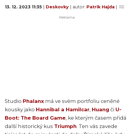
13. 12. 2023 11:35
|
Deskovky
| autor:
Patrik Hajda
|
Studio
Phalanx
má ve svém portfoliu ceněné
kousky jako
Hannibal a Hamilcar
,
Huang
či
U-
Boot: The Board Game
, ke kterým časem přidá
další historický kus
Triumph
. Ten vás zavede