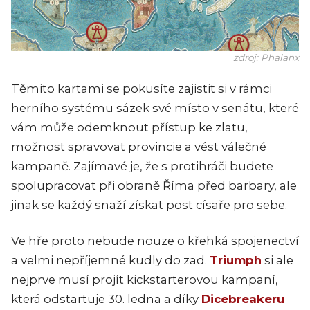
zdroj: Phalanx
Těmito kartami se pokusíte zajistit si v rámci
herního systému sázek své místo v senátu, které
vám může odemknout přístup ke zlatu,
možnost spravovat provincie a vést válečné
kampaně. Zajímavé je, že s protihráči budete
spolupracovat při obraně Říma před barbary, ale
jinak se každý snaží získat post císaře pro sebe.
Ve hře proto nebude nouze o křehká spojenectví
a velmi nepříjemné kudly do zad.
Triumph
si ale
nejprve musí projít kickstarterovou kampaní,
která odstartuje 30. ledna a díky
Dicebreakeru